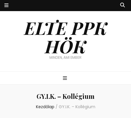
ELTE PPK
HÖK
MINDEN, AMI EMBER
GY.I.K. – Kollégium
Kezdőlap
/
GY.I.K. – Kollégium