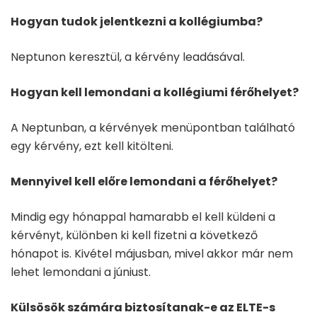
Hogyan tudok jelentkezni a koll
é
giumba?
Neptunon keresztül, a kérvény leadásával.
Hogyan kell lemondani a koll
é
giumi f
é
rőhelyet?
A Neptunban, a kérvények menüpontban található
egy kérvény, ezt kell kitölteni.
Mennyivel kell előre lemondani a f
é
rőhelyet?
Mindig egy hónappal hamarabb el kell küldeni a
kérvényt, különben ki kell fizetni a következő
hónapot is. Kivétel májusban, mivel akkor már nem
lehet lemondani a júniust.
Küls
ö
s
ö
k számára biztosítanak-e az ELTE-s