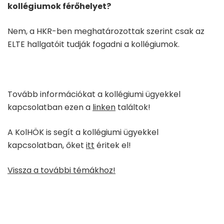
koll
é
giumok f
é
rőhelyet?
Nem, a HKR-ben meghatározottak szerint csak az
ELTE hallgatóit tudják fogadni a kollégiumok.
Tovább információkat a kollégiumi ügyekkel
kapcsolatban ezen a
linken
találtok!
A KolHÖK is segít a kollégiumi ügyekkel
kapcsolatban, őket
itt
éritek el!
Vissza a további témákhoz!