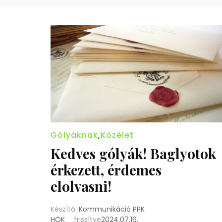
Gólyáknak
,
Közélet
Kedves gólyák! Baglyotok
érkezett, érdemes
elolvasni!
Készítő:
Kommunikáció PPK
HÖK
frissítve
2024.07.16.