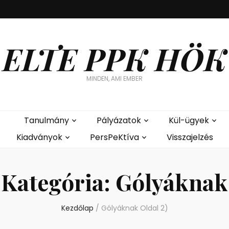
ELTE PPK HÖK
MINDEN, AMI EMBER
Tanulmány
Pályázatok
Kül-ügyek
Kiadványok
PersPeKtíva
Visszajelzés
Kategória:
Gólyáknak
Kezdőlap
/
Gólyáknak
Oldal 2)