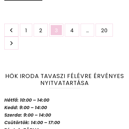
Bejegyzések
Oldal
Oldal
Oldal
Oldal
Oldal
1
2
3
4
…
20
lapozása
HÖK IRODA TAVASZI FÉLÉVRE ÉRVÉNYES
NYITVATARTÁSA
Hétfő: 10:00 – 14:00
Kedd: 9:00 – 14:00
Szerda: 9:00 – 14:00
Csütörtök: 14:00 – 17:00