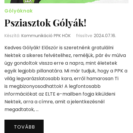
Gólyáknak
Psziasztok Gólyák!
Készítő:
Kommunikáció PPK HÖK
frissítve
2024.07.16.
Kedves Gólyák! Először is szeretnénk gratulálni
Nektek a sikeres felvételihez, reméljük, pár év múlva
úgy gondoltok vissza erre a napra, mint életetek
egyik legjobb pillanatára. Mi már tudjuk, hogy a PPK a
világ legvarázslatosabb kara, erről hamarosan Ti
is megbizonyosodhattok! A legfontosabb
információkat az ELTE e-mailben fogja kiküldeni
Nektek, arra a címre, amit a jelentkezésnél
megadtatok, …
TOVÁBB