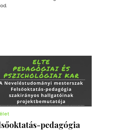
lod.
élet
lsőoktatás-pedagógia