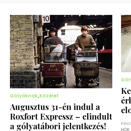
Gól
Ke
Gólyáknak
,
Közélet
ér
Augusztus 31-én indul a
el
Roxfort Expressz – elindult
a gólyatábori jelentkezés!
Kész
HÖK