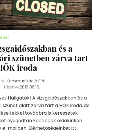
élet
zsgaidőszakban és a
ári szünetben zárva tart
HÖK iroda
ítő:
Kommunikáció PPK
frissítve
2016.06.16.
es Hallgatók! A vizsgaidőszakban és a
i szünet alatt zárva tart a HÖK iroda, de
éseitekkel továbbra is keressetek
ket nyugodtan Facebook oldalunkon
 e-mailben. Elérhetőségeinket itt