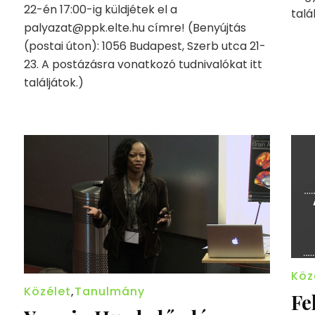
22-én 17:00-ig küldjétek el a
talá
palyazat@ppk.elte.hu címre! (Benyújtás
(postai úton): 1056 Budapest, Szerb utca 21-
23. A postázásra vonatkozó tudnivalókat itt
találjátok.)
Köz
Közélet
,
Tanulmány
Fe