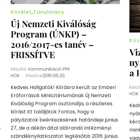
Közélet
,
Tanulmány
Új Nemzeti Kiválóság
Program (ÚNKP) –
Köz
2016/2017-es tanév –
Vi
FRISSÍTVE
ny
Készítő:
Kommunikáció PPK
a 
HÖK
frissítve
2016.06.20.
Kedves Hallgatók! Kiírásra került az Emberi
Kész
HÖK
Erőforrások Minisztériumának Új Nemzeti
Kiválóság Program ösztöndíja, a részletes
Kedv
kiírást itt találjátok Fontos, hogy a
nyár
pályázatok beérkezésének határideje június
kérd
,
27, de a dékán által aláírandó intézményi
min
szándéknyilatkozatot legkésőbb 2016. június
vagy