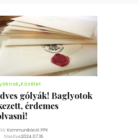
yáknak
,
Közélet
dves gólyák! Baglyotok
kezett, érdemes
olvasni!
ítő:
Kommunikáció PPK
frissítve
2024.07.16.