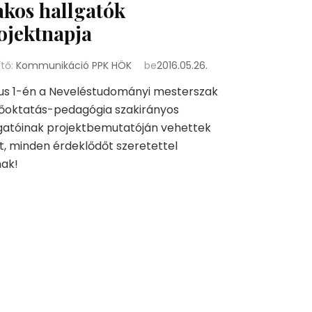
akos hallgatók
ojektnapja
ítő:
Kommunikáció PPK HÖK
be
2016.05.26.
us 1-én a Neveléstudományi mesterszak
sőoktatás-pedagógia szakirányos
gatóinak projektbemutatóján vehettek
t, minden érdeklődőt szeretettel
nak!