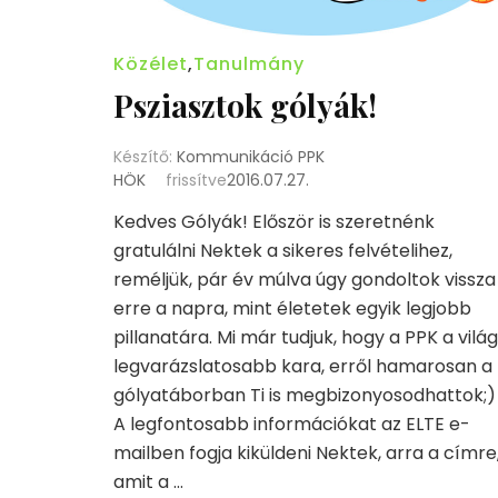
Közélet
,
Tanulmány
Psziasztok gólyák!
Készítő:
Kommunikáció PPK
HÖK
frissítve
2016.07.27.
Kedves Gólyák! Először is szeretnénk
gratulálni Nektek a sikeres felvételihez,
reméljük, pár év múlva úgy gondoltok vissza
erre a napra, mint életetek egyik legjobb
pillanatára. Mi már tudjuk, hogy a PPK a világ
legvarázslatosabb kara, erről hamarosan a
gólyatáborban Ti is megbizonyosodhattok;)
A legfontosabb információkat az ELTE e-
mailben fogja kiküldeni Nektek, arra a címre
amit a …