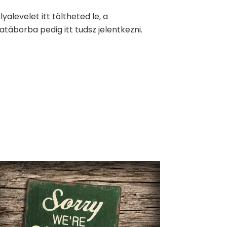
lyalevelet itt töltheted le, a
atáborba pedig itt tudsz jelentkezni.