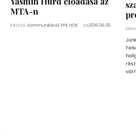
Yasmin Hurd előadása az
sz
MTA-n
pr
Készítő:
Kommunikáció PPK HÖK
be
2016.06.05.
Kész
Júni
Fel
hall
rész
vár