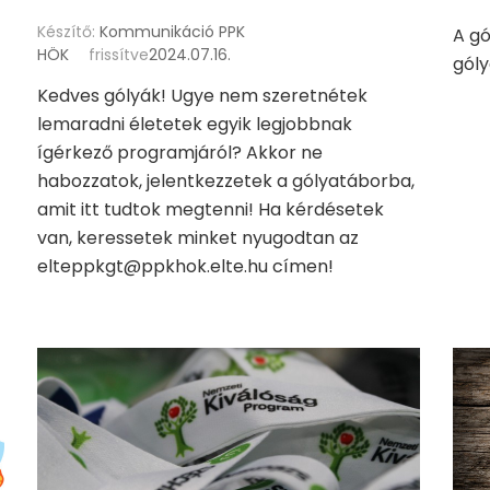
Készítő:
Kommunikáció PPK
A gó
HÖK
frissítve
2024.07.16.
góly
Kedves gólyák! Ugye nem szeretnétek
lemaradni életetek egyik legjobbnak
ígérkező programjáról? Akkor ne
habozzatok, jelentkezzetek a gólyatáborba,
amit itt tudtok megtenni! Ha kérdésetek
van, keressetek minket nyugodtan az
elteppkgt@ppkhok.elte.hu címen!