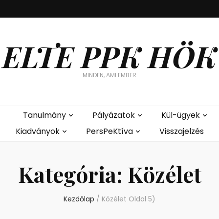
ELTE PPK HÖK
MINDEN, AMI EMBER
Tanulmány
Pályázatok
Kül-ügyek
Kiadványok
PersPeKtíva
Visszajelzés
Kategória:
Közélet
Kezdőlap
/
Közélet
Oldal 5)