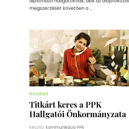
diplomázó hallgatóknak, akik az alapfokoza
megszerzését követően a …
Közélet
Titkárt keres a PPK
Hallgatói Önkormányzata
Készítő:
Kommunikáció PPK