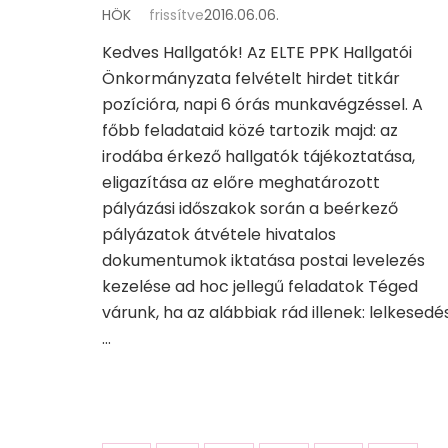
HÖK
frissítve
2016.06.06.
Kedves Hallgatók! Az ELTE PPK Hallgatói
Önkormányzata felvételt hirdet titkár
pozícióra, napi 6 órás munkavégzéssel. A
főbb feladataid közé tartozik majd: az
irodába érkező hallgatók tájékoztatása,
eligazítása az előre meghatározott
pályázási időszakok során a beérkező
pályázatok átvétele hivatalos
dokumentumok iktatása postai levelezés
kezelése ad hoc jellegű feladatok Téged
várunk, ha az alábbiak rád illenek: lelkesedé
…