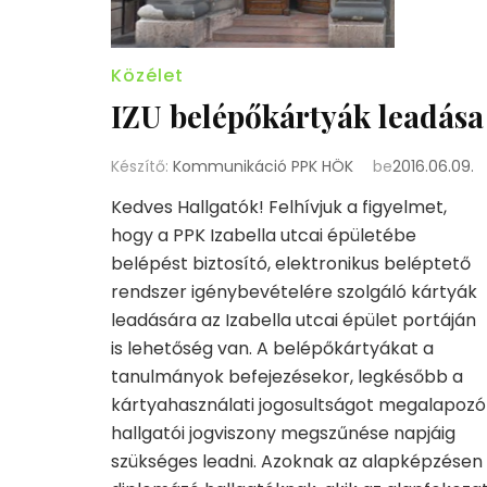
Közélet
IZU belépőkártyák leadása
Készítő:
Kommunikáció PPK HÖK
be
2016.06.09.
Kedves Hallgatók! Felhívjuk a figyelmet,
hogy a PPK Izabella utcai épületébe
belépést biztosító, elektronikus beléptető
rendszer igénybevételére szolgáló kártyák
leadására az Izabella utcai épület portáján
is lehetőség van. A belépőkártyákat a
tanulmányok befejezésekor, legkésőbb a
kártyahasználati jogosultságot megalapozó
hallgatói jogviszony megszűnése napjáig
szükséges leadni. Azoknak az alapképzésen