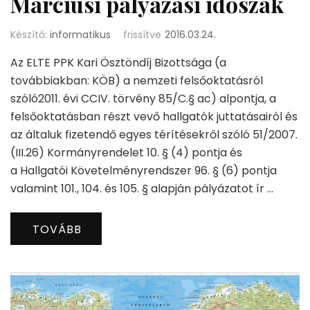
Márciusi pályázási időszak
Készítő:
informatikus
frissítve
2016.03.24.
Az ELTE PPK Kari Ösztöndíj Bizottsága (a
továbbiakban: KÖB) a nemzeti felsőoktatásról
szóló2011. évi CCIV. törvény 85/C.§ ac) alpontja, a
felsőoktatásban részt vevő hallgatók juttatásairól és
az általuk fizetendő egyes térítésekről szóló 51/2007.
(III.26) Kormányrendelet 10. § (4) pontja és
a Hallgatói Követelményrendszer 96. § (6) pontja
valamint 101., 104. és 105. § alapján pályázatot ír …
TOVÁBB