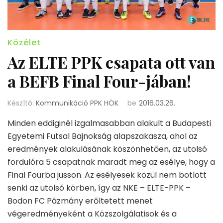
Közélet
Az ELTE PPK csapata ott van
a BEFB Final Four-jában!
Készítő:
Kommunikáció PPK HÖK
be
2016.03.26.
Minden eddiginél izgalmasabban alakult a Budapesti
Egyetemi Futsal Bajnokság alapszakasza, ahol az
eredmények alakulásának köszönhetően, az utolsó
fordulóra 5 csapatnak maradt meg az esélye, hogy a
Final Fourba jusson. Az esélyesek közül nem botlott
senki az utolsó körben, így az NKE – ELTE-PPK –
Bodon FC Pázmány erőltetett menet
végeredményeként a Közszolgálatisok és a