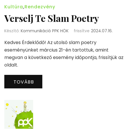
Kultúra
,
Rendezvény
Verselj Te Slam Poetry
Készítő:
Kommunikáció PPK HÖK
frissítve
2024.07.16.
Kedves Érdeklődő! Az utolsó slam poetry
eseményünket március 21-én tartottuk, amint
megvan a következő esemény időpontja, frissítjük az
oldalt.
TOVÁBB