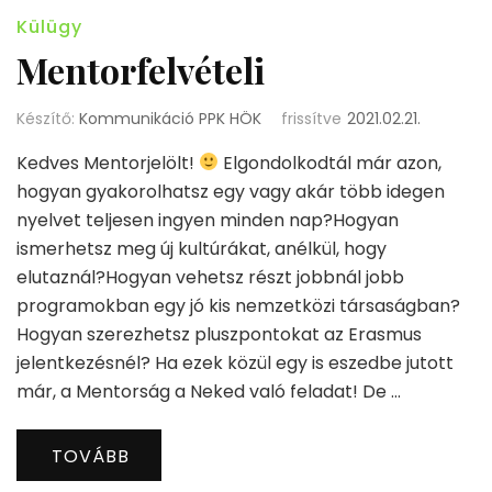
Külügy
Mentorfelvételi
Készítő:
Kommunikáció PPK HÖK
frissítve
2021.02.21.
Kedves Mentorjelölt!
Elgondolkodtál már azon,
hogyan gyakorolhatsz egy vagy akár több idegen
nyelvet teljesen ingyen minden nap?Hogyan
ismerhetsz meg új kultúrákat, anélkül, hogy
elutaznál?Hogyan vehetsz részt jobbnál jobb
programokban egy jó kis nemzetközi társaságban?
Hogyan szerezhetsz pluszpontokat az Erasmus
jelentkezésnél? Ha ezek közül egy is eszedbe jutott
már, a Mentorság a Neked való feladat! De …
TOVÁBB