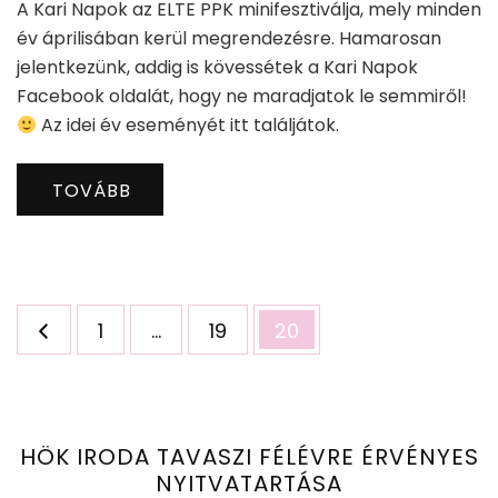
A Kari Napok az ELTE PPK minifesztiválja, mely minden
év áprilisában kerül megrendezésre. Hamarosan
jelentkezünk, addig is kövessétek a Kari Napok
Facebook oldalát, hogy ne maradjatok le semmiről!
Az idei év eseményét itt találjátok.
TOVÁBB
Bejegyzések
Oldal
Oldal
Oldal
1
…
19
20
lapozása
HÖK IRODA TAVASZI FÉLÉVRE ÉRVÉNYES
NYITVATARTÁSA