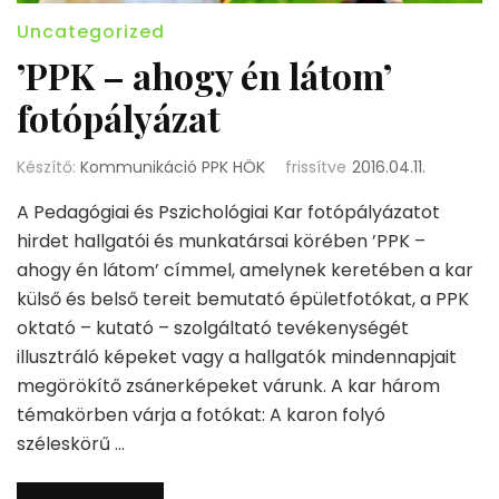
Uncategorized
’PPK – ahogy én látom’
fotópályázat
Készítő:
Kommunikáció PPK HÖK
frissítve
2016.04.11.
A Pedagógiai és Pszichológiai Kar fotópályázatot
hirdet hallgatói és munkatársai körében ’PPK –
ahogy én látom’ címmel, amelynek keretében a kar
külső és belső tereit bemutató épületfotókat, a PPK
oktató – kutató – szolgáltató tevékenységét
illusztráló képeket vagy a hallgatók mindennapjait
megörökítő zsánerképeket várunk. A kar három
témakörben várja a fotókat: A karon folyó
széleskörű …