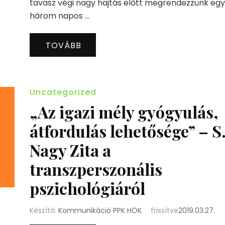
tavasz végi nagy hajtás előtt megrendezzünk egy
három napos …
TOVÁBB
Uncategorized
„Az igazi mély gyógyulás,
átfordulás lehetősége” – S
Nagy Zita a
transzperszonális
pszichológiáról
Készítő:
Kommunikáció PPK HÖK
frissítve
2019.03.27.