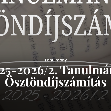
Tanulmány
4 – 2025/2. Tanulm
ösztöndíjszámítás