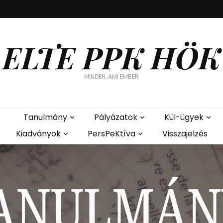
ELTE PPK HÖK
MINDEN, AMI EMBER
Tanulmány
Pályázatok
Kül-ügyek
Kiadványok
PersPeKtíva
Visszajelzés