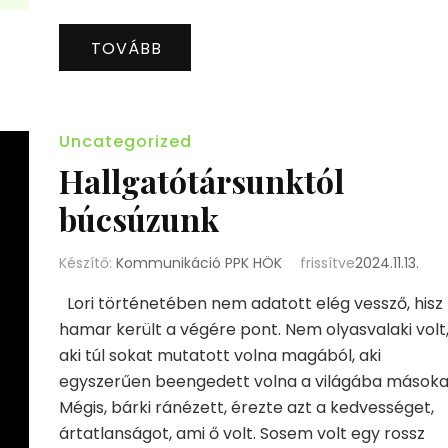
TOVÁBB
Uncategorized
Hallgatótársunktól
búcsúzunk
Készítő:
Kommunikáció PPK HÖK
frissítve
2024.11.13.
Lori történetében nem adatott elég vessző, hisz 
hamar került a végére pont. Nem olyasvalaki volt
aki túl sokat mutatott volna magából, aki
egyszerűen beengedett volna a világába másoka
Mégis, bárki ránézett, érezte azt a kedvességet,
ártatlanságot, ami ő volt. Sosem volt egy rossz