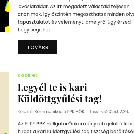
javaslataidat. Az itt megadott válaszaid teljesen
anonimak, így őszintén megoszthatsz minden oly
tapasztalatot és véleményt, amelyről úgy érzed,
hogy segíthet …
TOVÁBB
Közélet
Legyél te is kari
Küldöttgyűlési tag!
Készítő:
Kommunikáció PPK HÖK
frissítve
2025.02.26.
Az ELTE PPK Hallgatói Önkormányzata jelöltállítás
hirdet a kari Küldöttgyűlési tag tisztség betöltésé