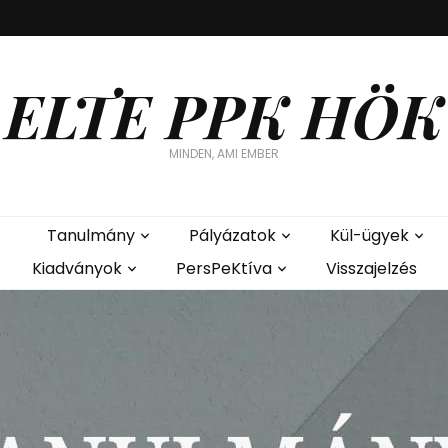
ELTE PPK HÖK
MINDEN, AMI EMBER
Tanulmány
Pályázatok
Kül-ügyek
Kiadványok
PersPeKtíva
Visszajelzés