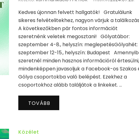
Kedves újonnan felvett hallgatók! Gratulálunk
sikeres felvételitekhez, nagyon várjuk a találkozá
A következőkben pár fontos információt
szeretnénk veletek megosztani! Gólyatábor:
szeptember 4-8., helyszín: meglepetésGólyahét:
szeptember 12-15., helyszín: Budapest Amennyi
szeretnél minden hasznos információról értesülni
mindenképpen javasoljuk a Facebook-os Szakos 
Gólya csoportokba való belépést. Ezekhez a
csoportokhoz alább találjátok a linkeket. …
TOVÁBB
Közélet