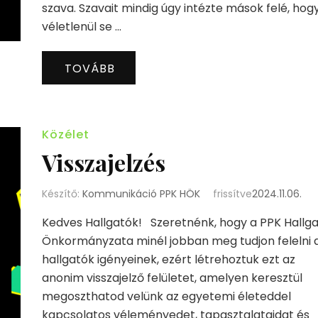
szava. Szavait mindig úgy intézte mások felé, hog
véletlenül se …
TOVÁBB
Közélet
Visszajelzés
Készítő:
Kommunikáció PPK HÖK
frissítve
2024.11.06.
Kedves Hallgatók! Szeretnénk, hogy a PPK Hallga
Önkormányzata minél jobban meg tudjon felelni 
hallgatók igényeinek, ezért létrehoztuk ezt az
anonim visszajelző felületet, amelyen keresztül
megoszthatod velünk az egyetemi életeddel
kapcsolatos véleményedet, tapasztalataidat és