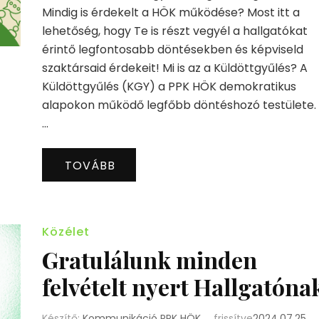
Mindig is érdekelt a HÖK működése? Most itt a
lehetőség, hogy Te is részt vegyél a hallgatókat
érintő legfontosabb döntésekben és képviseld
szaktársaid érdekeit! Mi is az a Küldöttgyűlés? A
Küldöttgyűlés (KGY) a PPK HÖK demokratikus
alapokon működő legfőbb döntéshozó testülete.
…
TOVÁBB
Közélet
Gratulálunk minden
felvételt nyert Hallgatóna
Készítő:
Kommunikáció PPK HÖK
frissítve
2024.07.25.