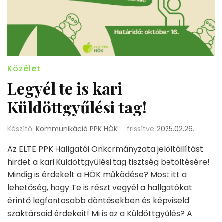
Közélet
Legyél te is kari
Küldöttgyűlési tag!
Készítő:
Kommunikáció PPK HÖK
frissítve
2025.02.26.
Az ELTE PPK Hallgatói Önkormányzata jelöltállítást
hirdet a kari Küldöttgyűlési tag tisztség betöltésére!
Mindig is érdekelt a HÖK működése? Most itt a
lehetőség, hogy Te is részt vegyél a hallgatókat
érintő legfontosabb döntésekben és képviseld
szaktársaid érdekeit! Mi is az a Küldöttgyűlés? A