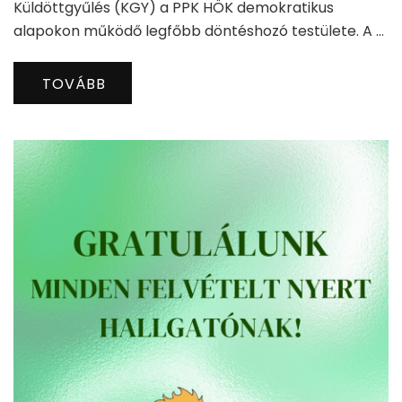
Küldöttgyűlés (KGY) a PPK HÖK demokratikus
alapokon működő legfőbb döntéshozó testülete. A …
TOVÁBB