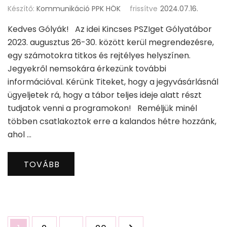
Készítő:
Kommunikáció PPK HÖK
frissítve
2024.07.16.
Kedves Gólyák! Az idei Kincses PSZIget Gólyatábor
2023. augusztus 26-30. között kerül megrendezésre,
egy számotokra titkos és rejtélyes helyszínen.
Jegyekről nemsokára érkezünk további
információval. Kérünk Titeket, hogy a jegyvásárlásnál
ügyeljetek rá, hogy a tábor teljes ideje alatt részt
tudjatok venni a programokon! Reméljük minél
többen csatlakoztok erre a kalandos hétre hozzánk,
ahol …
TOVÁBB
Bejegyzések