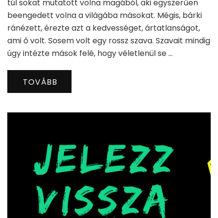
túl sokat mutatott volna magából, aki egyszerűen
beengedett volna a világába másokat. Mégis, bárki
ránézett, érezte azt a kedvességet, ártatlanságot,
ami ő volt. Sosem volt egy rossz szava. Szavait mindig
úgy intézte mások felé, hogy véletlenül se …
TOVÁBB