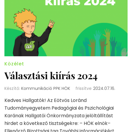
Közélet
Választási kiírás 2024
Készítő:
Kommunikáció PPK HÖK
frissítve
2024.07.16.
Kedves Hallgatók! Az Eötvös Loránd
Tudományegyetem Pedagógiai és Pszichológiai
Karának Hallgatói Önkormányzata jelöltállítást
hirdet a következő tisztségekre: – HÖK elnök–
Ellenőrző Bizottsági tag További információkért