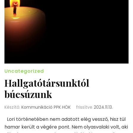
Uncategorized
Hallgatótársunktól
búcsúzunk
Készítő:
Kommunikáció PPK HÖK
frissítve
2024.11.13.
Lori történetében nem adatott elég vessző, hisz túl
hamar került a végére pont. Nem olyasvalaki volt, aki