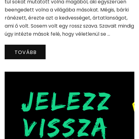
túl sokat mutatott volna magából, aki egyszerűen
beengedett volna a világába másokat. Mégis, bárki
ránézett, érezte azt a kedvességet, ártatlanságot,
ami ő volt. Sosem volt egy rossz szava. Szavait mindig
úgy intézte mások felé, hogy véletlenül se …
TOVÁBB