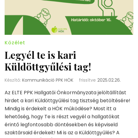
Közélet
Legyél te is kari
Küldöttgyűlési tag!
Készítő:
Kommunikáció PPK HÖK
frissítve
2025.02.26.
Az ELTE PPK Hallgatói Önkormányzata jelöltállítást
hirdet a kari Küldöttgyűlési tag tisztség betöltésére!
Mindig is érdekelt a HÖK működése? Most itt a
lehetőség, hogy Te is részt vegyél a hallgatókat
érintő legfontosabb döntésekben és képviseld
szaktársaid érdekeit! Mi is az a Küldöttgyűlés? A