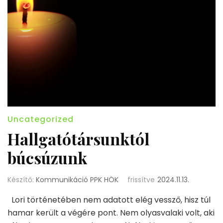
Uncategorized
Hallgatótársunktól
búcsúzunk
Készítő:
Kommunikáció PPK HÖK
frissítve
2024.11.13.
Lori történetében nem adatott elég vessző, hisz túl
hamar került a végére pont. Nem olyasvalaki volt, aki