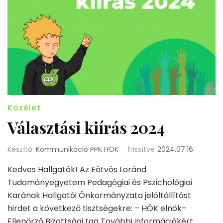
Közélet
Választási kiírás 2024
Készítő:
Kommunikáció PPK HÖK
frissítve
2024.07.16.
Kedves Hallgatók! Az Eötvös Loránd
Tudományegyetem Pedagógiai és Pszichológiai
Karának Hallgatói Önkormányzata jelöltállítást
hirdet a következő tisztségekre: – HÖK elnök–
Ellenőrző Bizottsági tag További információkért