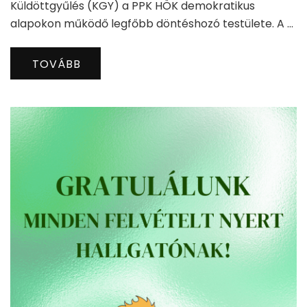
Küldöttgyűlés (KGY) a PPK HÖK demokratikus
alapokon működő legfőbb döntéshozó testülete. A …
TOVÁBB