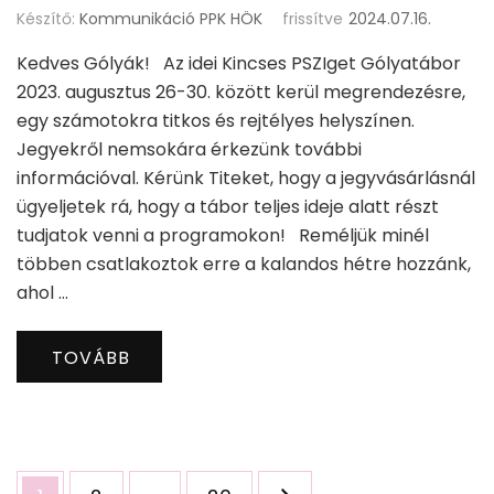
Készítő:
Kommunikáció PPK HÖK
frissítve
2024.07.16.
Kedves Gólyák! Az idei Kincses PSZIget Gólyatábor
2023. augusztus 26-30. között kerül megrendezésre,
egy számotokra titkos és rejtélyes helyszínen.
Jegyekről nemsokára érkezünk további
információval. Kérünk Titeket, hogy a jegyvásárlásnál
ügyeljetek rá, hogy a tábor teljes ideje alatt részt
tudjatok venni a programokon! Reméljük minél
többen csatlakoztok erre a kalandos hétre hozzánk,
ahol …
TOVÁBB
Bejegyzések