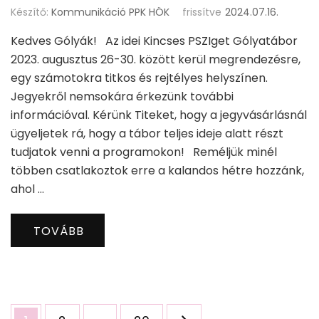
Készítő:
Kommunikáció PPK HÖK
frissítve
2024.07.16.
Kedves Gólyák! Az idei Kincses PSZIget Gólyatábor
2023. augusztus 26-30. között kerül megrendezésre,
egy számotokra titkos és rejtélyes helyszínen.
Jegyekről nemsokára érkezünk további
információval. Kérünk Titeket, hogy a jegyvásárlásnál
ügyeljetek rá, hogy a tábor teljes ideje alatt részt
tudjatok venni a programokon! Reméljük minél
többen csatlakoztok erre a kalandos hétre hozzánk,
ahol …
TOVÁBB
Bejegyzések