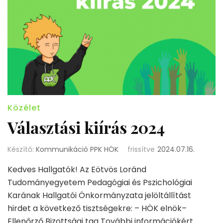
Közélet
Választási kiírás 2024
Készítő:
Kommunikáció PPK HÖK
frissítve
2024.07.16.
Kedves Hallgatók! Az Eötvös Loránd
Tudományegyetem Pedagógiai és Pszichológiai
Karának Hallgatói Önkormányzata jelöltállítást
hirdet a következő tisztségekre: – HÖK elnök–
Ellenőrző Bizottsági tag További információkért