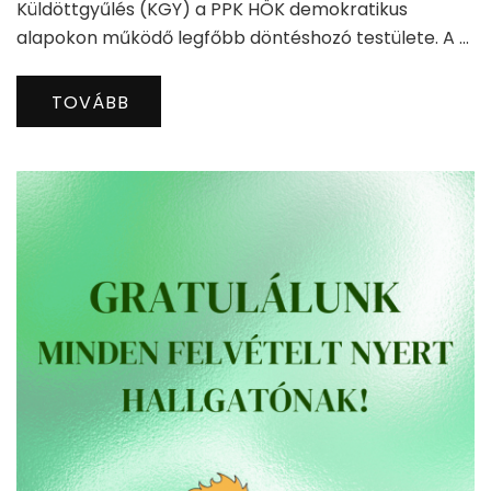
Küldöttgyűlés (KGY) a PPK HÖK demokratikus
alapokon működő legfőbb döntéshozó testülete. A …
TOVÁBB