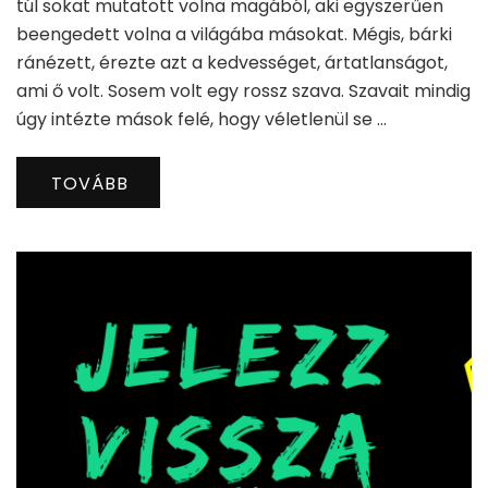
túl sokat mutatott volna magából, aki egyszerűen
beengedett volna a világába másokat. Mégis, bárki
ránézett, érezte azt a kedvességet, ártatlanságot,
ami ő volt. Sosem volt egy rossz szava. Szavait mindig
úgy intézte mások felé, hogy véletlenül se …
TOVÁBB