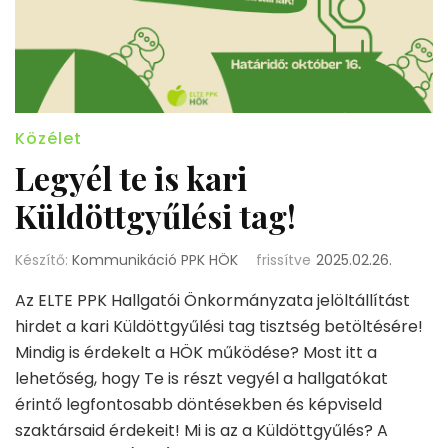
Közélet
Legyél te is kari
Küldöttgyűlési tag!
Készítő:
Kommunikáció PPK HÖK
frissítve
2025.02.26.
Az ELTE PPK Hallgatói Önkormányzata jelöltállítást
hirdet a kari Küldöttgyűlési tag tisztség betöltésére!
Mindig is érdekelt a HÖK működése? Most itt a
lehetőség, hogy Te is részt vegyél a hallgatókat
érintő legfontosabb döntésekben és képviseld
szaktársaid érdekeit! Mi is az a Küldöttgyűlés? A