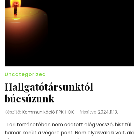
Uncategorized
Hallgatótársunktól
búcsúzunk
Készítő:
Kommunikáció PPK HÖK
frissítve
2024.11.13.
Lori történetében nem adatott elég vessző, hisz túl
hamar került a végére pont. Nem olyasvalaki volt, aki