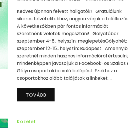
Kedves újonnan felvett hallgatók! Gratulálunk
sikeres felvételitekhez, nagyon várjuk a találkozá
A következőkben pár fontos információt
szeretnénk veletek megosztani! Gólyatábor:
szeptember 4-8., helyszín: meglepetésGólyahét:
szeptember 12-15., helyszín: Budapest Amennyi
szeretnél minden hasznos információról értesülni
mindenképpen javasoljuk a Facebook-os Szakos 
Gólya csoportokba való belépést. Ezekhez a
csoportokhoz alább találjátok a linkeket. …
TOVÁBB
Közélet