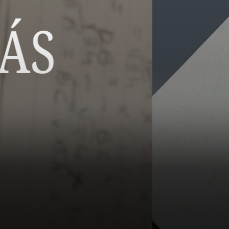
Tanulmány
4 – 2025/2. Tanulm
ösztöndíjszámítás