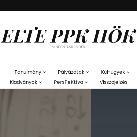
ELTE PPK HÖK
MINDEN, AMI EMBER
Tanulmány
Pályázatok
Kül-ügyek
Kiadványok
PersPeKtíva
Visszajelzés