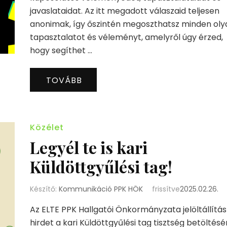
javaslataidat. Az itt megadott válaszaid teljesen
anonimak, így őszintén megoszthatsz minden oly
tapasztalatot és véleményt, amelyről úgy érzed,
hogy segíthet …
TOVÁBB
Közélet
Legyél te is kari
Küldöttgyűlési tag!
Készítő:
Kommunikáció PPK HÖK
frissítve
2025.02.26.
Az ELTE PPK Hallgatói Önkormányzata jelöltállítás
hirdet a kari Küldöttgyűlési tag tisztség betöltésé