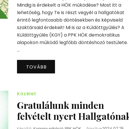
Mindig is érdekelt a HÖK működése? Most itt a
lehetőség, hogy Te is részt vegyél a hallgatókat
érintő legfontosabb döntésekben és képviseld
szaktársaid érdekeit! Mi is az a Küldöttgyűlés? A
Küldöttgyűlés (KGY) a PPK HÖK demokratikus
alapokon működő legfőbb döntéshozó testülete.
…
TOVÁBB
Közélet
Gratulálunk minden
felvételt nyert Hallgatóna
Készítő:
Kommunikáció PPK HÖK
frissítve
2024.07.25.