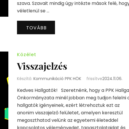
szava. Szavait mindig úgy intézte mások felé, hog
véletlenül se …
TOVÁBB
Közélet
Visszajelzés
Készítő:
Kommunikáció PPK HÖK
frissítve
2024.11.06.
Kedves Hallgatók! Szeretnénk, hogy a PPK Hallga
Önkormányzata minél jobban meg tudjon felelni 
hallgatók igényeinek, ezért létrehoztuk ezt az
anonim visszajelző felületet, amelyen keresztül
megoszthatod velünk az egyetemi életeddel
kapcsolatos véleményedet, tapasztalataidat és