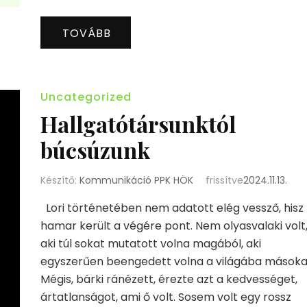
TOVÁBB
Uncategorized
Hallgatótársunktól
búcsúzunk
Készítő:
Kommunikáció PPK HÖK
frissítve
2024.11.13.
Lori történetében nem adatott elég vessző, hisz 
hamar került a végére pont. Nem olyasvalaki volt
aki túl sokat mutatott volna magából, aki
egyszerűen beengedett volna a világába másoka
Mégis, bárki ránézett, érezte azt a kedvességet,
ártatlanságot, ami ő volt. Sosem volt egy rossz