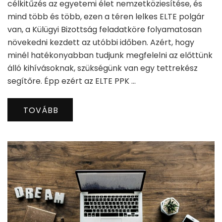
célkitűzés az egyetemi élet nemzetköziesítése, és
mind több és több, ezen a téren lelkes ELTE polgár
van, a Külügyi Bizottság feladatköre folyamatosan
növekedni kezdett az utóbbi időben. Azért, hogy
minél hatékonyabban tudjunk megfelelni az előttünk
álló kihívásoknak, szükségünk van egy tettrekész
segítőre. Épp ezért az ELTE PPK …
TOVÁBB