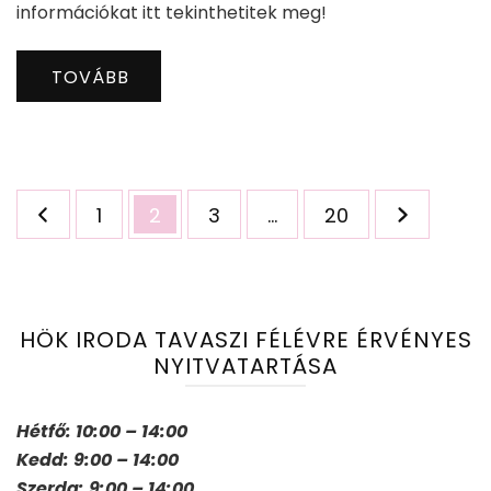
információkat itt tekinthetitek meg!
TOVÁBB
Bejegyzések
Oldal
Oldal
Oldal
Oldal
1
2
3
…
20
lapozása
HÖK IRODA TAVASZI FÉLÉVRE ÉRVÉNYES
NYITVATARTÁSA
Hétfő: 10:00 – 14:00
Kedd: 9:00 – 14:00
Szerda: 9:00 – 14:00