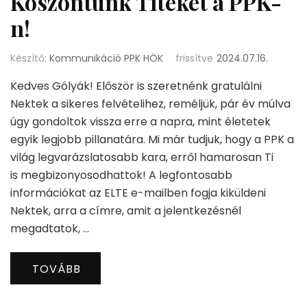
Köszöntünk Titeket a PPK-
n!
Készítő:
Kommunikáció PPK HÖK
frissítve
2024.07.16.
Kedves Gólyák! Először is szeretnénk gratulálni
Nektek a sikeres felvételihez, reméljük, pár év múlva
úgy gondoltok vissza erre a napra, mint életetek
egyik legjobb pillanatára. Mi már tudjuk, hogy a PPK a
világ legvarázslatosabb kara, erről hamarosan Ti
is megbizonyosodhattok! A legfontosabb
információkat az ELTE e-mailben fogja kiküldeni
Nektek, arra a címre, amit a jelentkezésnél
megadtatok, …
TOVÁBB