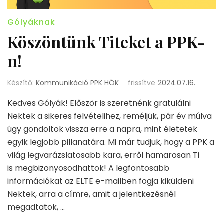
Gólyáknak
Köszöntünk Titeket a PPK-
n!
Készítő:
Kommunikáció PPK HÖK
frissítve
2024.07.16.
Kedves Gólyák! Először is szeretnénk gratulálni
Nektek a sikeres felvételihez, reméljük, pár év múlva
úgy gondoltok vissza erre a napra, mint életetek
egyik legjobb pillanatára. Mi már tudjuk, hogy a PPK a
világ legvarázslatosabb kara, erről hamarosan Ti
is megbizonyosodhattok! A legfontosabb
információkat az ELTE e-mailben fogja kiküldeni
Nektek, arra a címre, amit a jelentkezésnél
megadtatok, …