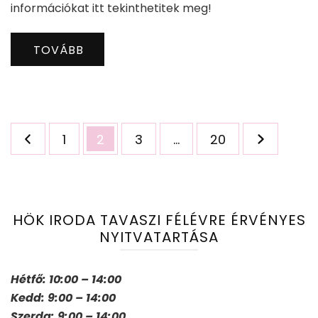
információkat itt tekinthetitek meg!
TOVÁBB
Bejegyzések
Oldal
Oldal
Oldal
Oldal
1
2
3
…
20
lapozása
HÖK IRODA TAVASZI FÉLÉVRE ÉRVÉNYES
NYITVATARTÁSA
Hétfő: 10:00 – 14:00
Kedd: 9:00 – 14:00
Szerda: 9:00 – 14:00