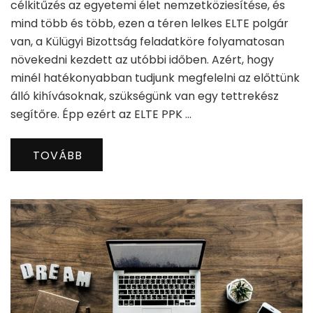
célkitűzés az egyetemi élet nemzetköziesítése, és
mind több és több, ezen a téren lelkes ELTE polgár
van, a Külügyi Bizottság feladatköre folyamatosan
növekedni kezdett az utóbbi időben. Azért, hogy
minél hatékonyabban tudjunk megfelelni az előttünk
álló kihívásoknak, szükségünk van egy tettrekész
segítőre. Épp ezért az ELTE PPK …
TOVÁBB