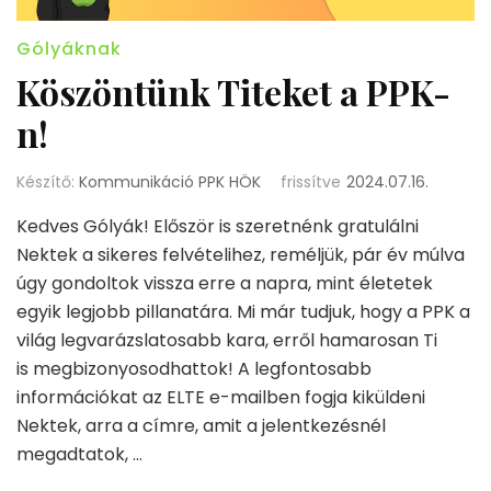
Gólyáknak
Köszöntünk Titeket a PPK-
n!
Készítő:
Kommunikáció PPK HÖK
frissítve
2024.07.16.
Kedves Gólyák! Először is szeretnénk gratulálni
Nektek a sikeres felvételihez, reméljük, pár év múlva
úgy gondoltok vissza erre a napra, mint életetek
egyik legjobb pillanatára. Mi már tudjuk, hogy a PPK a
világ legvarázslatosabb kara, erről hamarosan Ti
is megbizonyosodhattok! A legfontosabb
információkat az ELTE e-mailben fogja kiküldeni
Nektek, arra a címre, amit a jelentkezésnél
megadtatok, …