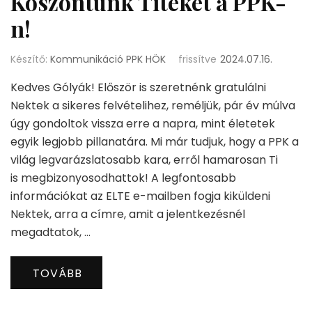
Köszöntünk Titeket a PPK-
n!
Készítő:
Kommunikáció PPK HÖK
frissítve
2024.07.16.
Kedves Gólyák! Először is szeretnénk gratulálni
Nektek a sikeres felvételihez, reméljük, pár év múlva
úgy gondoltok vissza erre a napra, mint életetek
egyik legjobb pillanatára. Mi már tudjuk, hogy a PPK a
világ legvarázslatosabb kara, erről hamarosan Ti
is megbizonyosodhattok! A legfontosabb
információkat az ELTE e-mailben fogja kiküldeni
Nektek, arra a címre, amit a jelentkezésnél
megadtatok, …
TOVÁBB