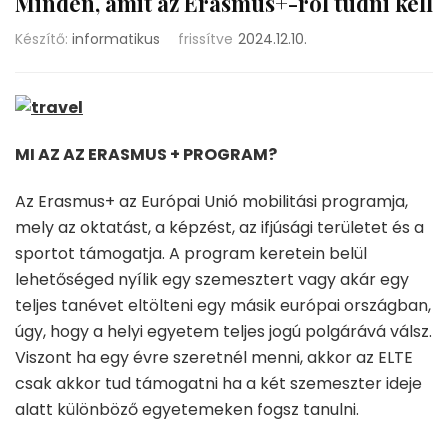
Minden, amit az Erasmus+-ról tudni kell
Készítő:
informatikus
frissítve
2024.12.10.
MI AZ AZ ERASMUS + PROGRAM?
Az Erasmus+ az Európai Unió mobilitási programja,
mely az oktatást, a képzést, az ifjúsági területet és a
sportot támogatja. A program keretein belül
lehetőséged nyílik egy szemesztert vagy akár egy
teljes tanévet eltölteni egy másik európai országban,
úgy, hogy a helyi egyetem teljes jogú polgárává válsz.
Viszont ha egy évre szeretnél menni, akkor az ELTE
csak akkor tud támogatni ha a két szemeszter ideje
alatt különböző egyetemeken fogsz tanulni.