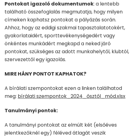
Pontokat igazoló dokumentumok
: a lentebb
található összefoglalás megmutatja, hogy milyen
címeken kaphatsz pontokat a pályázás során.
Ahhoz, hogy az eddigi szakmai tapasztalatotokért,
gyakorlataidért, sporttevékenységedért vagy
önkéntes munkádért megkapd a neked járó
pontokat, szükséges az adott munkahelytől, klubtól,
szervezettől egy igazolás.
MIRE HÁNY PONTOT KAPHATOK?
A bírálati szempontokat ezen a linken találhatod
meg:
bírálati szempontok_2024_ősztől_mód.xlsx
Tanulmányi pontok:
A tanulmányi pontokat az elmúlt két (elsőéves
jelentkezőknél egy) féléved átlagát veszik