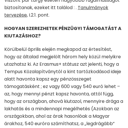
Viszont pár tárgy esetén nagyobbb rugalmasságot
biztosítanak, ezeket itt találod : .
Tanulmányok
tervezése
, I.2.1. pont.
HOGYAN SZEREZHETEK PÉNZÜGYI TÁMOGATÁST A
KIUTAZÁSHOZ?
Körülbelül április elején megkapod az értesítést,
hogy az általad megjelölt három hely közül melyikre
utazhatsz ki. Az Erasmus+ státusz azt jelenti, hogy a
Tempus Közalapítványtól a kint tartózkodásod ideje
alatt havonta kapsz egy pénzösszeget
támogatásként ; ez vagy 600 vagy 540 euró lehet –
az, hogy mennyi pénzt kapsz havonta, attól függ,
hogy az országban, ahová kiutazol, mennyire drága a
lakhatás és a mindennapi megélhetés (Azokban az
országokban, ahol az árak hasonlóak a Magyar
árakhoz, 540 euróra számíthatsz, a „legdrágább”