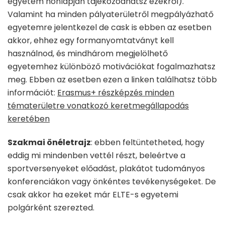
egyetem honlapján tájékozódhatsz ezekről).
Valamint ha minden pályaterületről megpályázhatő
egyetemre jelentkezel de cask is ebben az esetben
akkor, ehhez egy formanyomtatványt kell
használnod, és mindhárom megjelölhető
egyetemhez különböző motivációkat fogalmazhatsz
meg. Ebben az esetben ezen a linken találhatsz több
információt:
Erasmus+ részképzés minden
tématerületre vonatkozó keretmegállapodás
keretében
Szakmai önéletrajz
: ebben feltüntetheted, hogy
eddig mi mindenben vettél részt, beleértve a
sportversenyeket előadást, plakátot tudományos
konferenciákon vagy önkéntes tevékenységeket. De
csak akkor ha ezeket már ELTE-s egyetemi
polgárként szerezted.