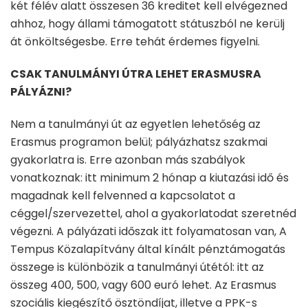
két félév alatt összesen 36 kreditet kell elvégezned
ahhoz, hogy állami támogatott státuszból ne kerülj
át önköltségesbe. Erre tehát érdemes figyelni.
CSAK TANULMÁNYI ÚTRA LEHET ERASMUSRA
PÁLYÁZNI?
Nem a tanulmányi út az egyetlen lehetőség az
Erasmus programon belül; pályázhatsz szakmai
gyakorlatra is. Erre azonban más szabályok
vonatkoznak: itt minimum 2 hónap a kiutazási idő és
magadnak kell felvenned a kapcsolatot a
céggel/szervezettel, ahol a gyakorlatodat szeretnéd
végezni. A pályázati időszak itt folyamatosan van, A
Tempus Közalapítvány által kínált pénztámogatás
összege is különbözik a tanulmányi útétól: itt az
összeg 400, 500, vagy 600 euró lehet. Az Erasmus
szociális kiegészítő ösztöndíjat, illetve a PPK-s