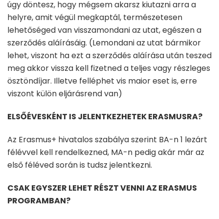
úgy döntesz, hogy mégsem akarsz kiutazni arra a
helyre, amit végül megkaptál, természetesen
lehetőséged van visszamondani az utat, egészen a
szerződés aláírásáig. (Lemondani az utat bármikor
lehet, viszont ha ezt a szerződés aláírása után teszed
meg akkor vissza kell fizetned a teljes vagy részleges
ösztöndíjar. Illetve felléphet vis maior eset is, erre
viszont külön eljárásrend van)
ELSŐÉVESKÉNT IS JELENTKEZHETEK ERASMUSRA?
Az Erasmus+ hivatalos szabálya szerint BA-n 1 lezárt
félévvel kell rendelkezned, MA-n pedig akár már az
első féléved során is tudsz jelentkezni.
CSAK EGYSZER LEHET RÉSZT VENNI AZ ERASMUS
PROGRAMBAN?