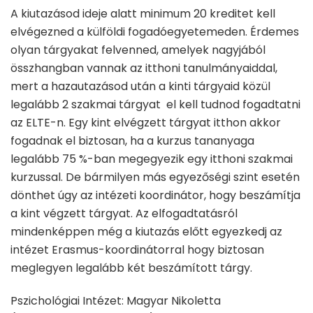
A kiutazásod ideje alatt minimum 20 kreditet kell
elvégezned a külföldi fogadóegyetemeden. Érdemes
olyan tárgyakat felvenned, amelyek nagyjából
összhangban vannak az itthoni tanulmányaiddal,
mert a hazautazásod után a kinti tárgyaid közül
legalább 2 szakmai tárgyat el kell tudnod fogadtatni
az ELTE-n. Egy kint elvégzett tárgyat itthon akkor
fogadnak el biztosan, ha a kurzus tananyaga
legalább 75 %-ban megegyezik egy itthoni szakmai
kurzussal. De bármilyen más egyezőségi szint esetén
dönthet úgy az intézeti koordinátor, hogy beszámítja
a kint végzett tárgyat. Az elfogadtatásról
mindenképpen még a kiutazás előtt egyezkedj az
intézet Erasmus-koordinátorral hogy biztosan
meglegyen legalább két beszámított tárgy.
Pszichológiai Intézet: Magyar Nikoletta