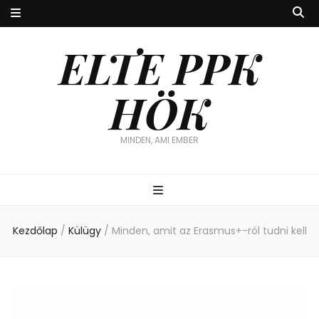
ELTE PPK
HÖK
MINDEN, AMI EMBER
Kezdőlap
/
Külügy
/
Minden, amit az Erasmus+-ról tudni kell