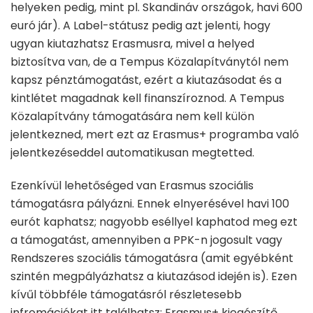
helyeken pedig, mint pl. Skandináv országok, havi 600
euró jár). A Label-státusz pedig azt jelenti, hogy
ugyan kiutazhatsz Erasmusra, mivel a helyed
biztosítva van, de a Tempus Közalapítványtól nem
kapsz pénztámogatást, ezért a kiutazásodat és a
kintlétet magadnak kell finanszíroznod. A Tempus
Közalapítvány támogatására nem kell külön
jelentkezned, mert ezt az Erasmus+ programba való
jelentkezéseddel automatikusan megtetted.
Ezenkívül lehetőséged van Erasmus szociális
támogatásra pályázni. Ennek elnyerésével havi 100
eurót kaphatsz; nagyobb eséllyel kaphatod meg ezt
a támogatást, amennyiben a PPK-n jogosult vagy
Rendszeres szociális támogatásra (amit egyébként
szintén megpályázhatsz a kiutazásod idején is). Ezen
kívűl többféle támogatásról részletesebb
infromációkat itt találhatsz:
Erasmus+ kiegészítő