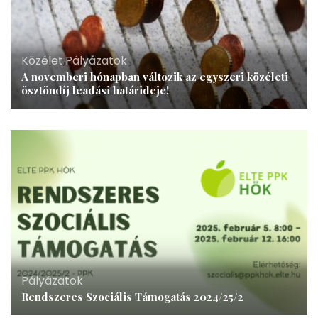
Közélet
,
Pályázatok
A novemberi hónapban változik az egyszeri közéleti
ösztöndíj leadási határideje!
Pályázatok
Rendszeres Szociális Támogatás 2024/25/2