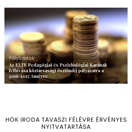
Pályázatok
Az ELTE Pedagógiai és Pszichológiai Karának
felhívása köztársasági ösztöndíj pályázatra a
2016/2017. tanévre
HÖK IRODA TAVASZI FÉLÉVRE ÉRVÉNYES
NYITVATARTÁSA