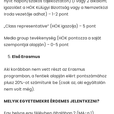
nyílt napon/szakos tájékoztatón) (1 vagy 2 alkalom;
igazolást a HÖK Külügyi Bizottság vagy a Nemzetközi
Iroda vezetője adhat) – 1-2 pont
„Class representative” (HÖK igazolja) – 5 pont
Media group tevékenység (HÖK pontozza a saját
szempontjai alapján) – 0-5 pont
Első Erasmus
Aki korábban nem vett részt az Erasmus
programban, a fentiek alapján elért pontszámához
plusz 20%-ot számítunk be (csak az, aki egyáltalán
nem volt még).
MELYIK EGYETEMEKRE ÉRDEMES JELENTKEZNI?
Egy helyre egy félévben általában 2 (MA-n 1)