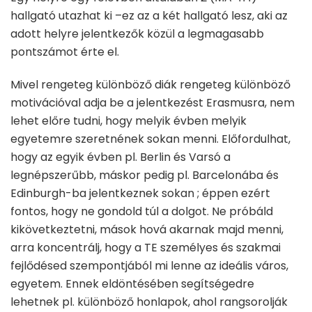
hallgató utazhat ki –ez az a két hallgató lesz, aki az
adott helyre jelentkezők közül a legmagasabb
pontszámot érte el.
Mivel rengeteg különböző diák rengeteg különböző
motivációval adja be a jelentkezést Erasmusra, nem
lehet előre tudni, hogy melyik évben melyik
egyetemre szeretnének sokan menni. Előfordulhat,
hogy az egyik évben pl. Berlin és Varsó a
legnépszerűbb, máskor pedig pl. Barcelonába és
Edinburgh-ba jelentkeznek sokan ; éppen ezért
fontos, hogy ne gondold túl a dolgot. Ne próbáld
kikövetkeztetni, mások hová akarnak majd menni,
arra koncentrálj, hogy a TE személyes és szakmai
fejlődésed szempontjából mi lenne az ideális város,
egyetem. Ennek eldöntésében segítségedre
lehetnek pl. különböző honlapok, ahol rangsorolják