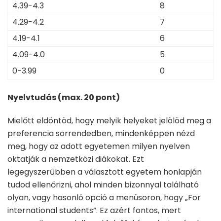
4.39-4.3
8
4.29-4.2
7
4.19-4.1
6
4.09-4.0
5
0-3.99
0
Nyelvtudás (max. 20 pont)
Mielőtt eldöntöd, hogy melyik helyeket jelölöd meg a
preferencia sorrendedben, mindenképpen nézd
meg, hogy az adott egyetemen milyen nyelven
oktatják a nemzetközi diákokat. Ezt
legegyszerűbben a választott egyetem honlapján
tudod ellenőrizni, ahol minden bizonnyal található
olyan, vagy hasonló opció a menüsoron, hogy „For
international students”. Ez azért fontos, mert