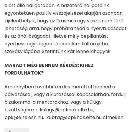
előtt álló hallgatóban. A hazatérő hallgatóink
egyöntetűen pozitív visszajelzései alapján azonban
kijelenthetjük, hogy az Erasmus egy vissza nem térő
lehetőség arra, hogy próbára tedd a nyelvtudásodat
és az önállóságodat, illetve mély bepillantást
nyerhess egy idegen társadalom kultúrájába,
szokásvilágába. Szerintünk kár lenne kihagyni!
MARADT MÉG BENNEM KÉRDÉS: KIHEZ
FORDULHATOK?
Amennyiben további kérdés merül fel benned a
pályázással, vagy a kiutazással kapcsolatban, fordulj
bizalommal a mentorokhoz, vagy a külügyi
bizottsághoz a kulugy@ppkhok.elte.hu,
ppk@elte.esn.hu, kubtag@ppkhok.elte.hu címeken.