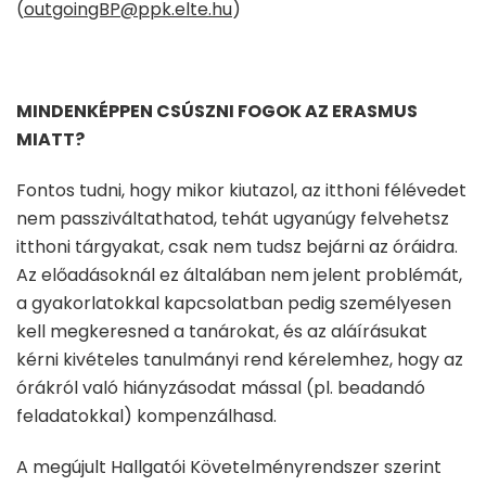
(
outgoingBP@ppk.elte.hu
)
MINDENKÉPPEN CSÚSZNI FOGOK AZ ERASMUS
MIATT?
Fontos tudni, hogy mikor kiutazol, az itthoni félévedet
nem passziváltathatod, tehát ugyanúgy felvehetsz
itthoni tárgyakat, csak nem tudsz bejárni az óráidra.
Az előadásoknál ez általában nem jelent problémát,
a gyakorlatokkal kapcsolatban pedig személyesen
kell megkeresned a tanárokat, és az aláírásukat
kérni kivételes tanulmányi rend kérelemhez, hogy az
órákról való hiányzásodat mással (pl. beadandó
feladatokkal) kompenzálhasd.
A megújult Hallgatói Követelményrendszer szerint