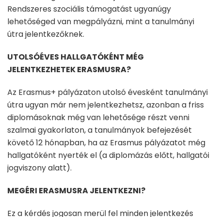
Rendszeres szociális támogatást ugyanúgy
lehetőséged van megpályázni, mint a tanulmányi
útra jelentkezőknek.
UTOLSÓÉVES HALLGATÓKÉNT MÉG
JELENTKEZHETEK ERASMUSRA?
Az Erasmus+ pályázaton utolsó évesként tanulmányi
útra ugyan már nem jelentkezhetsz, azonban a friss
diplomásoknak még van lehetősége részt venni
szalmai gyakorlaton, a tanulmányok befejezését
követő 12 hónapban, ha az Erasmus pályázatot még
hallgatóként nyerték el (a diplomázás előtt, hallgatói
jogviszony alatt).
MEGÉRI ERASMUSRA JELENTKEZNI?
Ez a kérdés jogosan merül fel minden jelentkezés