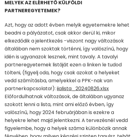
MELYEK AZ ELÉRHETŐ KÜLFÖLDI
PARTNEREGYETEMEK?
Azt, hogy az adott évben melyik egyetemekre lehet
beadni a pályázatot, csak akkor derül ki, mikor
elkezdődik a jelentkezés -viszont nagy változások
általában nem szoktak történni, így valószínű, hogy
idén is ugyanazok lesznek, mint tavaly. A tavalyi
partneregyetemek listáját ezen a linken le tudod
tölteni, (figyelj oda, hogy csak azokat a helyeket
vedd számításba, amelyekkel a PPK-nak van
partnerkapcsolata!):
iialista_20240826.xlsx
Előfordulhatnak változások, de általában ugyanaz
szokott lenni a lista, mint ami előző évben, így
valószínű, hogy 2024 februárjában is ezekre a
helyekre lehet majd jelentkezni. A tervezésnél vedd
figyelembe, hogy a helyek száma különbözik annak
fényében, hogy milyen képzési szinten tanulsz, tehát