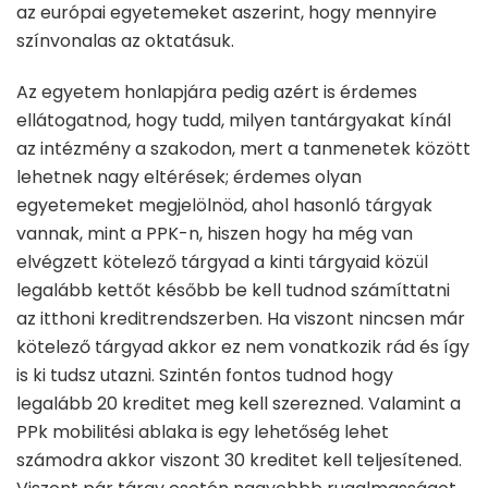
az európai egyetemeket aszerint, hogy mennyire
színvonalas az oktatásuk.
Az egyetem honlapjára pedig azért is érdemes
ellátogatnod, hogy tudd, milyen tantárgyakat kínál
az intézmény a szakodon, mert a tanmenetek között
lehetnek nagy eltérések; érdemes olyan
egyetemeket megjelölnöd, ahol hasonló tárgyak
vannak, mint a PPK-n, hiszen hogy ha még van
elvégzett kötelező tárgyad a kinti tárgyaid közül
legalább kettőt később be kell tudnod számíttatni
az itthoni kreditrendszerben. Ha viszont nincsen már
kötelező tárgyad akkor ez nem vonatkozik rád és így
is ki tudsz utazni. Szintén fontos tudnod hogy
legalább 20 kreditet meg kell szerezned. Valamint a
PPk mobilitési ablaka is egy lehetőség lehet
számodra akkor viszont 30 kreditet kell teljesítened.