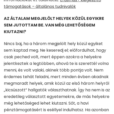
támogatások – általános tudnivalók
AZ ÁLTALAM MEGJELÖLT HELYEK KÖZÜL EGYIKRE
SEM JUTOTTAM BE. VAN MÉG LEHETŐSÉGEM
KIUTAZNI?
Nincs baj, ha a három megjelölt hely közül egyiket
sem kaptad meg. Ne keseredj el; előfordulhat, hogy
csak peched volt, mert éppen azokra a helyekre
jelentkeztek a legtöbben, ahová te is szerettél volna
menni, és volt valaki, akinek több pontja volt. Nem
érdemes tehát feladni, mert minden évben akadnak
megmaradt helyek, amik közül az első három helyről
„kicsúszott” hallgatók választhatnak. Így ha nem is az
eredetileg választott egyetemekre, de más helyekre
még lehetőséged lehet kiutazni. Sőt, a havi
pénztámogatásért is eséllyel indulhatsz. Ha azonban