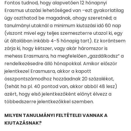
Fontos tudnod, hogy alapvetően 12 hónapnyi
Erasmus utazási lehetőséged van –ezt gyakorlatilag
úgy oszthatod be magadnak, ahogy szeretnéd; a
tanulmányi utaknál a minimum kiutazási idő 60 nap
(viszont mivel egy teljes szemeszterre utazol ki, egy
út általában inkább 4-5 hónapig tart). Ez korántsem
zárja ki, hogy kétszer, vagy akár háromszor is
mehess Erasmusra, ha megfelelően „gazdálkodsz” a
rendelkezésedre álló hónapokkal. Amikor először
jelentkezel Erasmusra, akkor a kapott
összpontszámodhoz hozzáadnak 20 százalékot,
(tehát ha pl. 40 pontod van, akkor abból 48 lesz)
azért, hogy első jelentkezőként előnyt élvezz a
többedszerre jelentkezőkkel szemben.
MILYEN TANULMÁNYI FELTÉTELEI VANNAK A
KIUTAZÁSNAK?