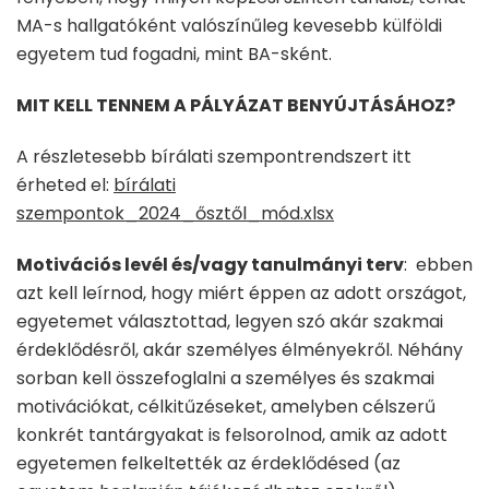
MA-s hallgatóként valószínűleg kevesebb külföldi
egyetem tud fogadni, mint BA-sként.
MIT KELL TENNEM A PÁLYÁZAT BENYÚJTÁSÁHOZ?
A részletesebb bírálati szempontrendszert itt
érheted el:
bírálati
szempontok_2024_ősztől_mód.xlsx
Motivációs levél és/vagy tanulmányi terv
: ebben
azt kell leírnod, hogy miért éppen az adott országot,
egyetemet választottad, legyen szó akár szakmai
érdeklődésről, akár személyes élményekről. Néhány
sorban kell összefoglalni a személyes és szakmai
motivációkat, célkitűzéseket, amelyben célszerű
konkrét tantárgyakat is felsorolnod, amik az adott
egyetemen felkeltették az érdeklődésed (az