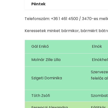
Péntek
Telefonszám: +36 1 461 4500 / 3470-es mell
Keressetek minket bármikor, bármiért bátr
Gál Enikő
Elnök
Molnár Zille Lilla
Elnökhel
Szerveze
Szigeti Dominika
felelős a
Tóth Zsófi
Szombath
Ferenczi Alexandra
Főtitkár