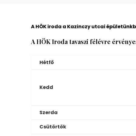
A HÖK iroda a Kazinczy utcai épületünkb
A HÖK Iroda tavaszi félévre érvényes
Hétfő
Kedd
Szerda
Csütörtök