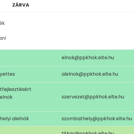
ZÁRVA
ék
an!
elnok@ppkhok.elte.hu
yettes
alelnok@ppkhok.elte.hu
tfejlesztésért
szervezet@ppkhok.elte.hu
lelnök
elyi alelnök
szombathely@ppkhok.elte.hu
titkar@ppkhok.elte.hu