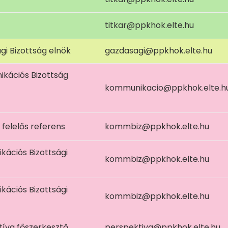
titkar@ppkhok.elte.hu
i Bizottság elnök
gazdasagi@ppkhok.elte.hu
kációs Bizottság
kommunikacio@ppkhok.elte.h
 felelős referens
kommbiz@ppkhok.elte.hu
ációs Bizottsági
kommbiz@ppkhok.elte.hu
ációs Bizottsági
kommbiz@ppkhok.elte.hu
íva főszerkesztő
perspektiva@ppkhok.elte.hu