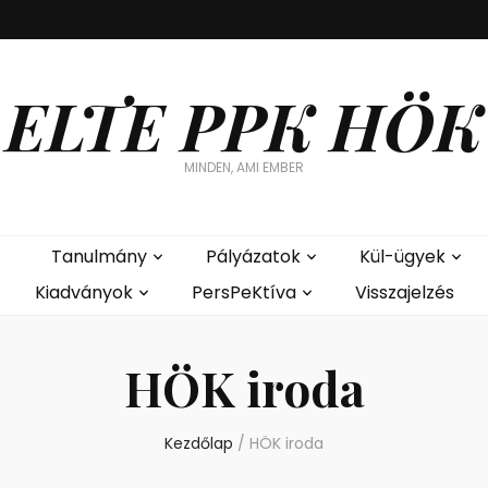
ELTE PPK HÖK
MINDEN, AMI EMBER
Tanulmány
Pályázatok
Kül-ügyek
Kiadványok
PersPeKtíva
Visszajelzés
HÖK iroda
Kezdőlap
/
HÖK iroda