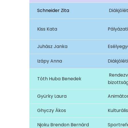
Schneider
Zita
Diákjólét
Kiss Kata
Pályázat
Juhász Janka
Esélyegy
Izápy Anna
Diákjólét
Rendezv
Tóth Huba Benedek
bizottság
Gyürky Laura
Animátor
Ghyczy Ákos
Kulturáli
Njoku Brendon Bernárd
Sportref