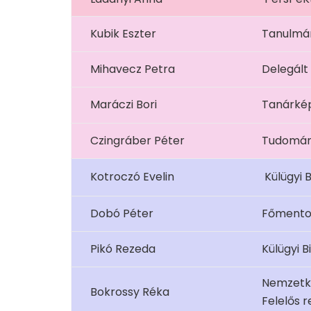
Kubik Eszter
Tanulmán
Mihavecz Petra
Delegált
Maráczi Bori
Tanárkép
Czingráber Péter
Tudomán
Kotroczó Evelin
Külügyi 
Dobó Péter
Főmento
Pikó Rezeda
Külügyi B
Nemzetkö
Bokrossy Réka
Felelős 