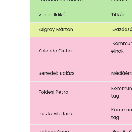
Varga Ildikó
Titkár
Zsigray Márton
Gazdaság
Kommuni
Kalenda Cintia
elnök
Benedek Balázs
Médiáért
Kommunik
Földesi Petra
tag
Kommunik
Leszkovits Kíra
tag
Ladányi Anna
PersPeKt