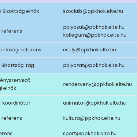
i Bizottság elnök
szocialis@ppkhok.elte.hu
palyazat@ppkhok.elte.hu
i referens
kollegium@ppkhok.elte.hu
enlőségi referens
esely@ppkhok.elte.hu
i Bizottsági tag
palyazat@ppkhok.elte.hu
ényszervező
rendezveny@ppkhok.elte.hu
i elnök
 koordinátor
animator@ppkhok.elte.hu
s referens
kultura@ppkhok.elte.hu
erens
sport@ppkhok.elte.hu