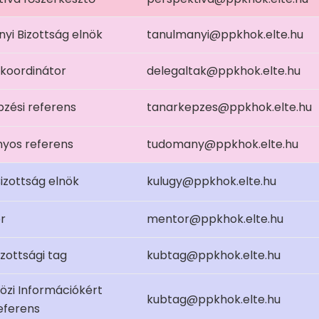
yi Bizottság elnök
tanulmanyi@ppkhok.elte.hu
 koordinátor
delegaltak@ppkhok.elte.hu
zési referens
tanarkepzes@ppkhok.elte.hu
yos referens
tudomany@ppkhok.elte.hu
Bizottság elnök
kulugy@ppkhok.elte.hu
r
mentor@ppkhok.elte.hu
izottsági tag
kubtag@ppkhok.elte.hu
zi Információkért
kubtag@ppkhok.elte.hu
referens