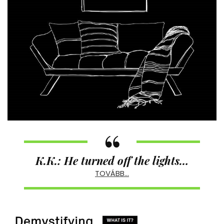
K.K.:
He turned off the lights…
TOVÁBB…