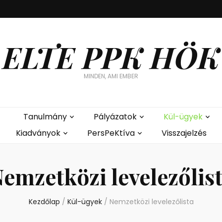
ELTE PPK HÖK
MINDEN, AMI EMBER
Tanulmány
Pályázatok
Kül-ügyek
Kiadványok
PersPeKtíva
Visszajelzés
emzetközi levelezőlis
Kezdőlap
/
Kül-ügyek
/
Nemzetközi levelezőlista