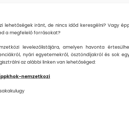
i lehetőségek iránt, de nincs időd keresgélni? Vagy ép
ed a megfelelő forrásokat?
mzetközi levelezőlistájára, amelyen havonta értesülhe
enciákról, nyári egyetemekről, ösztöndíjakról és sok eg
gisztrálni az alábbi linken van lehetőséged:
fo/ppkhok-nemzetkozi
csakakulugy