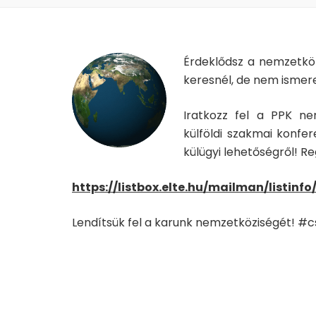
Érdeklődsz a nemzetköz
keresnél, de nem ismer
Iratkozz fel a PPK ne
külföldi szakmai konfer
külügyi lehetőségről! Re
https://listbox.elte.hu/mailman/listin
Lendítsük fel a karunk nemzetköziségét! #