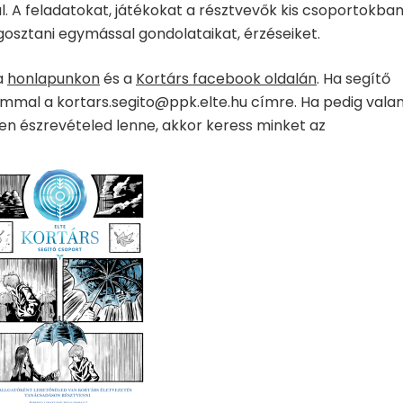
l. A feladatokat, játékokat a résztvevők kis csoportokba
gosztani egymással gondolataikat, érzéseiket.
a
honlapunkon
és a
Kortárs facebook oldalán
. Ha segítő
lommal a kortars.segito@ppk.elte.hu címre. Ha pedig vala
n észrevételed lenne, akkor keress minket az