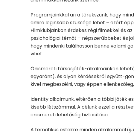
Programjainkkal arra törekszünk, hogy mind
amire leginkább szüksége lehet – ezért épp
Filmklubjainkon érdekes régi filmekkel és a
pszichológiai témát – népszerűbbeket és job
hogy mindenki találhasson benne valami gon
vihet.
Önismereti társasjáték-alkalmainkon lehe
egyaránt), és olyan kérdésekről együtt-gond
kivel megbeszélni, vagy éppen ellenkezőleg
Identity alkalmunk, eltérően a többi játék 
kisebb létszámmal. A célunk ezzel a résztv
önismereti lehetőség biztosítása.
A tematikus estekre minden alkalommal új, 