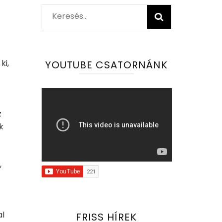
Keresés:
ki,
YOUTUBE CSATORNÁNK
z
k
,
al
FRISS HÍREK