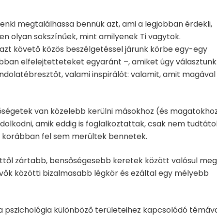
enki megtalálhassa bennük azt, ami a legjobban érdekli,
en olyan sokszínűek, mint amilyenek Ti vagytok.
z azt követő közös beszélgetéssel járunk körbe egy-egy
ban elfelejtetteteket egyaránt –, amiket úgy választunk 
dolatébresztőt, valami inspirálót: valamit, amit magával
tőségetek van közelebb kerülni másokhoz (és magatokho
olkodni, amik eddig is foglalkoztattak, csak nem tudtáto
, korábban fel sem merültek bennetek.
esttől zártabb, bensőségesebb keretek között valósul meg
evők közötti bizalmasabb légkör és ezáltal egy mélyebb
a pszichológia különböző területeihez kapcsolódó témáv