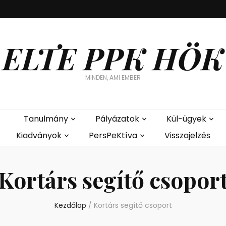
ELTE PPK HÖK
MINDEN, AMI EMBER
Tanulmány
Pályázatok
Kül-ügyek
Kiadványok
PersPeKtíva
Visszajelzés
Kortárs segítő csopor
Kezdőlap
/
Kortárs segítő csoport