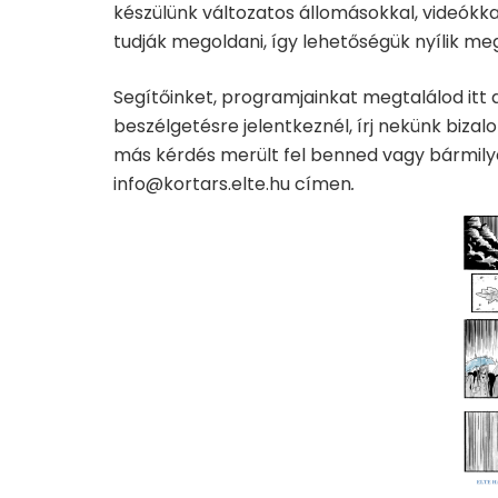
készülünk változatos állomásokkal, videókka
tudják megoldani, így lehetőségük nyílik me
Segítőinket, programjainkat megtalálod itt 
beszélgetésre jelentkeznél, írj nekünk biza
más kérdés merült fel benned vagy bármilye
info@kortars.elte.hu címen
.