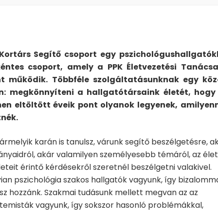
Kortárs Segítő
csoport egy pszichol
ó
gushallgat
ó
k
k
é
ntes csoport, amely a PPK
É
letvezet
é
si Tan
á
cs
nt mű
k
ö
dik.
Többféle szolgáltatásunknak egy köz
n: megkönnyíteni a hallgatótársaink életét, hogy
n eltöltött éveik pont olyanok legyenek, amilyen
tn
é
k.
ármelyik karán is tanulsz, várunk segítő beszélgetésre, a
nyaidról, akár valamilyen személyesebb témáról, az éle
eteit érintő kérdésekről szeretnél beszélgetni valakivel.
an pszichológia szakos hallgatók vagyunk, így bizalomm
tsz hozzánk. Szakmai tudásunk mellett megvan az az
temisták vagyunk, így sokszor hasonló problémákkal,