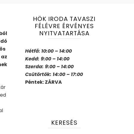
HÖK IRODA TAVASZI
FÉLÉVRE ÉRVÉNYES
NYITVATARTÁSA
b
ó
l
ad
ó
ös
Hétfő: 10:00 – 14:00
 az
Kedd: 9:00 – 14:00
nek
Szerda: 9:00 – 14:00
Csütörtök: 14:00 – 17:00
Péntek: ZÁRVA
kár
ted
al
KERESÉS