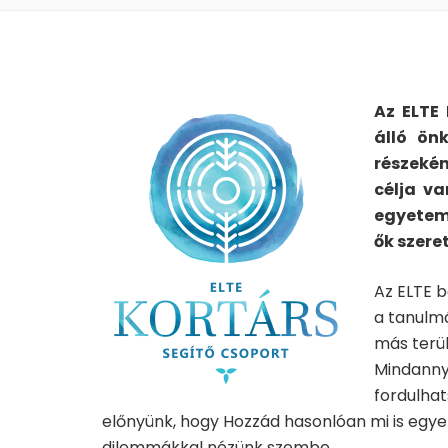
Az ELTE 
á
ll
ó
ö
n
r
é
szek
é
célja va
egyeteme
ő
k szere
Az ELTE b
a tanulmá
más terül
Mindannyi
fordulha
előnyünk, hogy Hozzád hasonlóan mi is egye
dilemmákkal nézünk szembe.