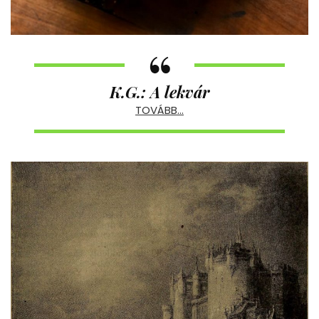
K.G.: A lekvár
TOVÁBB…