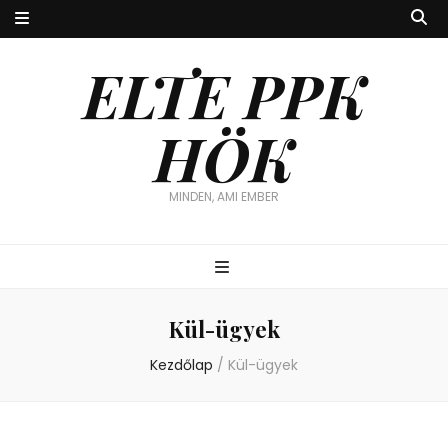
ELTE PPK
HÖK
MINDEN, AMI EMBER
Kül-ügyek
Kezdőlap
/
Kül-ügyek