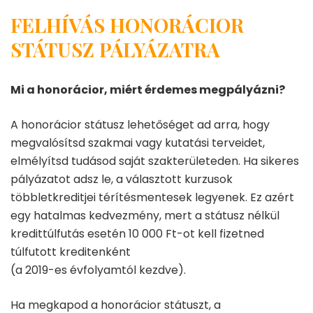
FELHÍVÁS HONORÁCIOR
STÁTUSZ PÁLYÁZATRA
Mi a honorácior, miért érdemes megpályázni?
A honorácior státusz lehetőséget ad arra, hogy
megvalósítsd szakmai vagy kutatási terveidet,
elmélyítsd tudásod saját szakterületeden. Ha sikeres
pályázatot adsz le, a választott kurzusok
többletkreditjei térítésmentesek legyenek. Ez azért
egy hatalmas kedvezmény, mert a státusz nélkül
kredittúlfutás esetén 10 000 Ft-ot kell fizetned
túlfutott kreditenként
(a 2019-es évfolyamtól kezdve).
Ha megkapod a honorácior státuszt, a