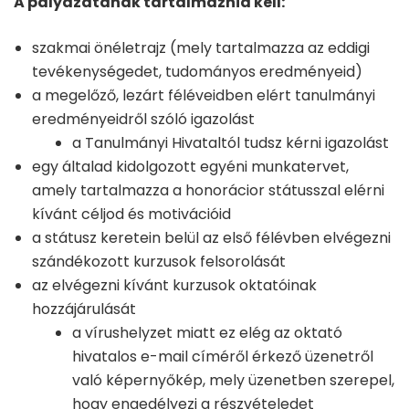
A pályázatának tartalmaznia kell:
szakmai önéletrajz (mely tartalmazza az eddigi
tevékenységedet, tudományos eredményeid)
a megelőző, lezárt féléveidben elért tanulmányi
eredményeidről szóló igazolást
a Tanulmányi Hivataltól tudsz kérni igazolást
egy általad kidolgozott egyéni munkatervet,
amely tartalmazza a honorácior státusszal elérni
kívánt céljod és motivációid
a státusz keretein belül az első félévben elvégezni
szándékozott kurzusok felsorolását
az elvégezni kívánt kurzusok oktatóinak
hozzájárulását
a vírushelyzet miatt ez elég az oktató
hivatalos e-mail címéről érkező üzenetről
való képernyőkép, mely üzenetben szerepel,
hogy engedélyezi a részvételedet