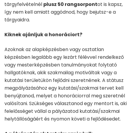
tárgyfelvételnél
plusz 50 rangsorpont
ot is kapsz,
így nem kell amiatt aggódnod, hogy bejutsz-e a
tárgyaidra.
Kiknek ajánljuk a honoráciort?
Azoknak az alapképzésben vagy osztatlan
képzésben legalább egy lezárt félévvel rendelkező
vagy mesterképzésben tanulmányokat folytató
hallgatóknak, akik szakmailag motiváltak vagy a
kutatási területükön fejlődni szeretnének. A státusz
megpályázásához egy kutatási/szakmai tervet kell
benyújtanod, melyet a honoráciorral meg szeretnél
valósítani. Szükséges választanod egy mentort is, aki
felelősséget vállal a pályázatod kutatási/szakmai
helytállóságáért és nyomon követi a fejlődésedet.