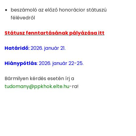
beszámoló az előző honorácior státuszú
félévedről
Státusz fenntartásának pályázása itt
Határidő:
2026. január 21.
Hiánypótlás
: 2026. január 22-25.
Bármilyen kérdés esetén írj a
tudomany@ppkhok.elte.hu
-ra!