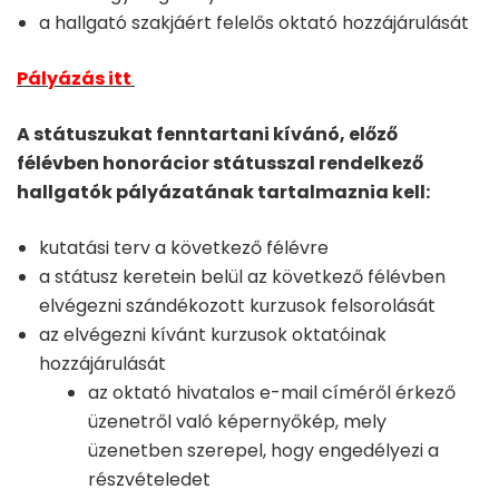
a hallgató szakjáért felelős oktató hozzájárulását
Pályázás itt
A státuszukat fenntartani kívánó, előző
félévben honorácior státusszal rendelkező
hallgatók pályázatának tartalmaznia kell:
kutatási terv a következő félévre
a státusz keretein belül az következő félévben
elvégezni szándékozott kurzusok felsorolását
az elvégezni kívánt kurzusok oktatóinak
hozzájárulását
az oktató hivatalos e-mail címéről érkező
üzenetről való képernyőkép, mely
üzenetben szerepel, hogy engedélyezi a
részvételedet