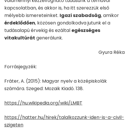
valamennyi kézzelfogható tudásunk a témával
kapcsolatban, és akkor is, ha itt szerezzük első
mélyebb ismereteinket.
Igazi szabadság
, amikor
érdeklődően
, közösen gondolkodva jutunk el a
tudásalapú érvekig és ezáltal
egészséges
vitakultúrát
generálunk.
Gyura Réka
Forrásjegyzék:
Fráter, A. (2015): Magyar nyelv a középiskolák
számára. Szeged: Mozaik Kiadó. 138.
https://hu.wikipedia.org/wiki/LMBT
https://hatter.hu/hirek/talalkozzunk-iden-is-a-civil-
szigeten