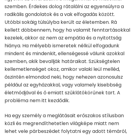
szemben. Érdekes dolog rátalálni az egyensúlyra a
radikális gondolatok és a vak elfogadás között.
Utóbbi sokáig túlsúlyba került az életemben. Rá
kellett döbbennem, hogy ha valamit fenntartásokkal
kezelek, akkor az nem az empátia és a nyitottság
hiánya. Ha mélyebb ismeretek nélkül elfogadunk
mindent és mindenkit, ellenségessé válunk azokkal
szemben, akik bevallják határaikat. Szükségtelen
kellemetlenséget okoz, amikor valaki leül melléd,
őszintén elmondod neki, hogy nehezen azonosulsz
például az egyházakkal, vagy valamely kisebbség
életmódjával és ő emiatt szűklátókörűnek tart. A
probléma nem itt kezdődik.
Ha egy személy a meglátásait erőszakos stílusban
közli és megrendíthetetlen világképe miatt nem
lehet vele párbeszédet folytatni egy adott témáról,