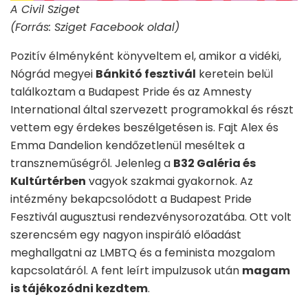
A Civil Sziget
(Forrás: Sziget Facebook oldal)
Pozitív élményként könyveltem el, amikor a vidéki,
Nógrád megyei
Bánkitó fesztivál
keretein belül
találkoztam a Budapest Pride és az Amnesty
International által szervezett programokkal és részt
vettem egy érdekes beszélgetésen is. Fajt Alex és
Emma Dandelion kendőzetlenül meséltek a
transzneműségről. Jelenleg a
B32 Galéria és
Kultúrtérben
vagyok szakmai gyakornok. Az
intézmény bekapcsolódott a Budapest Pride
Fesztivál augusztusi rendezvénysorozatába. Ott volt
szerencsém egy nagyon inspiráló előadást
meghallgatni az LMBTQ és a feminista mozgalom
kapcsolatáról. A fent leírt impulzusok után
magam
is tájékozódni kezdtem
.