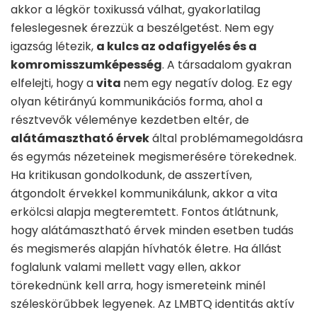
akkor a légkör toxikussá válhat, gyakorlatilag
feleslegesnek érezzük a beszélgetést. Nem egy
igazság létezik,
a kulcs az odafigyelés és a
komromisszumképesség
. A társadalom gyakran
elfelejti, hogy a
vita
nem egy negatív dolog. Ez egy
olyan kétirányú kommunikációs forma, ahol a
résztvevők véleménye kezdetben eltér, de
alátámasztható érvek
által problémamegoldásra
és egymás nézeteinek megismerésére törekednek.
Ha kritikusan gondolkodunk, de asszertíven,
átgondolt érvekkel kommunikálunk, akkor a vita
erkölcsi alapja megteremtett. Fontos átlátnunk,
hogy alátámasztható érvek minden esetben tudás
és megismerés alapján hívhatók életre. Ha állást
foglalunk valami mellett vagy ellen, akkor
törekednünk kell arra, hogy ismereteink minél
széleskörűbbek legyenek. Az LMBTQ identitás aktív