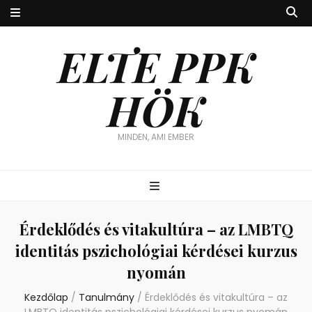
ELTE PPK
HÖK
MINDEN, AMI EMBER
Érdeklődés és vitakultúra – az LMBTQ
identitás pszichológiai kérdései kurzus
nyomán
Kezdőlap
/
Tanulmány
/
Érdeklődés és vitakultúra – az