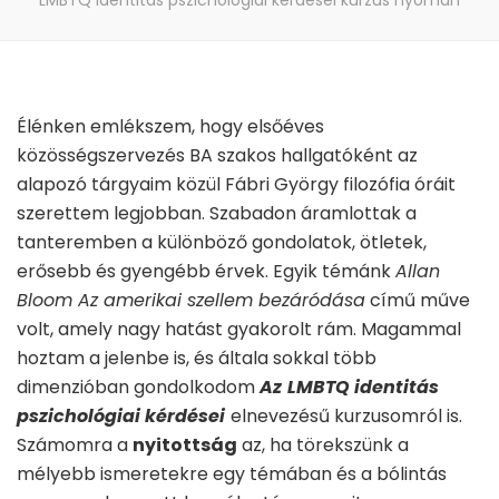
LMBTQ identitás pszichológiai kérdései kurzus nyomán
Élénken emlékszem, hogy elsőéves
közösségszervezés BA szakos hallgatóként az
alapozó tárgyaim közül Fábri György filozófia óráit
szerettem legjobban. Szabadon áramlottak a
tanteremben a különböző gondolatok, ötletek,
erősebb és gyengébb érvek. Egyik témánk
Allan
Bloom Az amerikai szellem bezáródása
című műve
volt, amely nagy hatást gyakorolt rám. Magammal
hoztam a jelenbe is, és általa sokkal több
dimenzióban gondolkodom
Az
LMBTQ identitás
pszichológiai kérdései
elnevezésű kurzusomról is.
Számomra a
nyitottság
az, ha törekszünk a
mélyebb ismeretekre egy témában és a bólintás