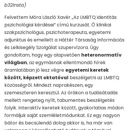
b32insta)
Felvettem Móra László Xavér „Az LMBTQ identitás
pszichológiai kérdései” című kurzusát. Ő klinikai
szakpszichológus, pszichoterapeuta, egyetemi
adjunktus és emellett a Háttér Társaság Információs
és Lelkisegély Szolgálat szupervízora. Úgy
gondoltam, hogy egy alapvetően
heteronormatív
világban
, az egymásnak ellentmondó hírek
áramlatában jó lesz végre
egyetemi keretek
között, képzett oktatóval
beszélgetni az LMBTQ
közösségről. Mindezt naprakészen, egy
szemeszteren keresztül. Az órákon a tudásátadás
mellett rengeteg nyílt, tabumentes beszélgetés
folyik. Interaktív keretek között, gyakorlatias módon
formáljuk saját szemléletmódunkat. Ez egy nagyon
bátor és becsülendő dolog akkor is, ha már van