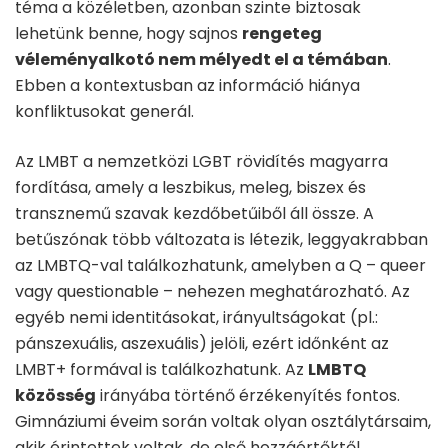
téma a közéletben, azonban szinte biztosak
lehetünk benne, hogy sajnos
rengeteg
véleményalkotó nem mélyedt el a témában
.
Ebben a kontextusban az információ hiánya
konfliktusokat generál.
Az LMBT a nemzetközi LGBT rövidítés magyarra
fordítása, amely a leszbikus, meleg, biszex és
transznemű szavak kezdőbetűiből áll össze. A
betűszónak több változata is létezik, leggyakrabban
az LMBTQ-val találkozhatunk, amelyben a Q – queer
vagy questionable – nehezen meghatározható. Az
egyéb nemi identitásokat, irányultságokat (pl.:
pánszexuális, aszexuális) jelöli, ezért időnként az
LMBT+ formával is találkozhatunk. Az
LMBTQ
közösség
irányába történő érzékenyítés fontos.
Gimnáziumi éveim során voltak olyan osztálytársaim,
akik érintettek voltak, de első hozzáértőktől