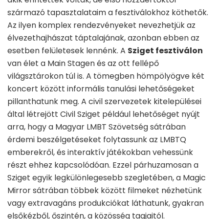
származó tapasztalataim a fesztiválokhoz köthetők.
Az ilyen komplex rendezvényeket nevezhetjük az
élvezethajhászat táptalajának, azonban ebben az
esetben felületesek lennénk. A
Sziget fesztiválon
van élet a Main Stagen és az ott fellépő
világsztárokon túl is. A tömegben hömpölyögve két
koncert között informális tanulási lehetőségeket
pillanthatunk meg. A civil szervezetek kitelepülései
által létrejött Civil Sziget például lehetőséget nyújt
arra, hogy a Magyar LMBT Szövetség sátrában
érdemi beszélgetéseket folytassunk az LMBTQ
emberekről, és interaktív játékokban vehessünk
részt ehhez kapcsolódóan. Ezzel párhuzamosan a
Sziget egyik legkülönlegesebb szegletében, a Magic
Mirror sátrában többek között filmeket nézhetünk
vagy extravagáns produkciókat láthatunk, gyakran
elsőkézből, őszintén, a közösség tagjaitól.