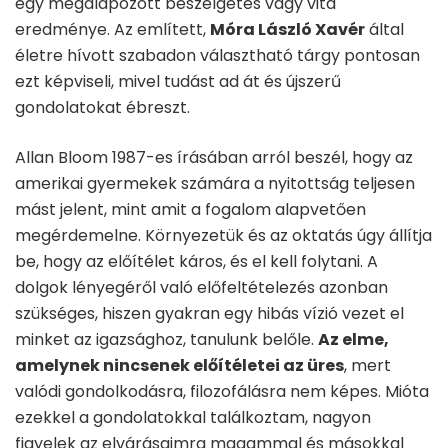
egy megalapozott beszélgetés vagy vita
eredménye. Az említett,
Móra László Xavér
által
életre hívott szabadon választható tárgy pontosan
ezt képviseli, mivel tudást ad át és újszerű
gondolatokat ébreszt.
Allan Bloom 1987-es írásában arról beszél, hogy az
amerikai gyermekek számára a nyitottság teljesen
mást jelent, mint amit a fogalom alapvetően
megérdemelne. Környezetük és az oktatás úgy állítja
be, hogy az előítélet káros, és el kell folytani. A
dolgok lényegéről való előfeltételezés azonban
szükséges, hiszen gyakran egy hibás vízió vezet el
minket az igazsághoz, tanulunk belőle.
Az elme,
amelynek nincsenek előítéletei az üres
, mert
valódi gondolkodásra, filozofálásra nem képes. Mióta
ezekkel a gondolatokkal találkoztam, nagyon
figyelek az elvárásaimra magammal és másokkal