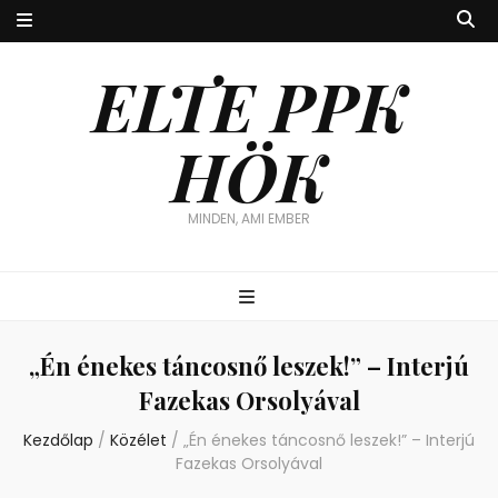
ELTE PPK
HÖK
MINDEN, AMI EMBER
„Én énekes táncosnő leszek!” – Interjú
Fazekas Orsolyával
Kezdőlap
/
Közélet
/
„Én énekes táncosnő leszek!” – Interjú
Fazekas Orsolyával