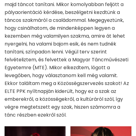
majd táncot tanítani. Mikor komolyabban feljött a
pályaorientáció kérdése, beszélgetni kezdtünk a
táncos szakmáról a családommal. Megegyeztünk,
hogy csinálhatom, de mindenképpen legyen a
kezemben még valamilyen szakma, amire át lehet
nyergelni, ha valami bajom esik, és nem tudnék
tanítani, színpadon lenni. Végül terv szerint
felvételiztem, és felvettek a Magyar Táncművészeti
Egyetemre (MTE). Mikor elkezdtem, lógott a
levegőben, hogy választanom kell még valamit.
Ekkor találtam meg a Közösségszervezés szakot! Az
ELTE PPK nyíltnapján kiderült, hogy ez a szak az
emberekről, a közösségekről, a kultúráról szól, így
végre megtetszett egy szak, hiszen számomra a
tánc részben ezekről szól.