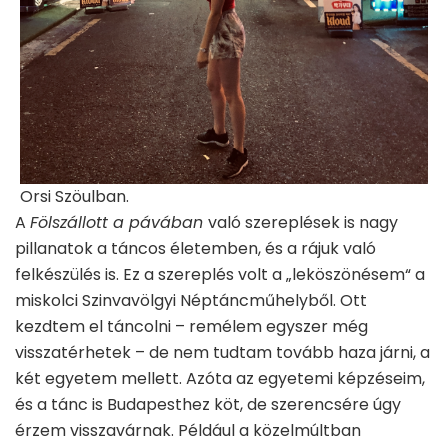
Orsi Szöulban.
A
Fölszállott a pávában
való szereplések is nagy
pillanatok a táncos életemben, és a rájuk való
felkészülés is. Ez a szereplés volt a „leköszönésem“ a
miskolci Szinvavölgyi Néptáncműhelyből. Ott
kezdtem el táncolni – remélem egyszer még
visszatérhetek – de nem tudtam tovább haza járni, a
két egyetem mellett. Azóta az egyetemi képzéseim,
és a tánc is Budapesthez köt, de szerencsére úgy
érzem visszavárnak. Például a közelmúltban