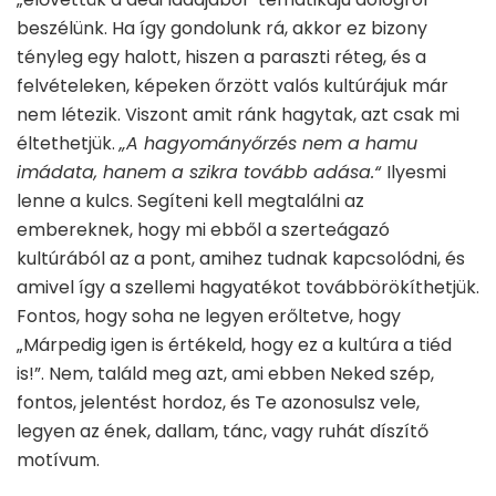
beszélünk. Ha így gondolunk rá, akkor ez bizony
tényleg egy halott, hiszen a paraszti réteg, és a
felvételeken, képeken őrzött valós kultúrájuk már
nem létezik. Viszont amit ránk hagytak, azt csak mi
éltethetjük.
„A hagyományőrzés nem a hamu
imádata, hanem a szikra tovább adása.“
Ilyesmi
lenne a kulcs. Segíteni kell megtalálni az
embereknek, hogy mi ebből a szerteágazó
kultúrából az a pont, amihez tudnak kapcsolódni, és
amivel így a szellemi hagyatékot továbbörökíthetjük.
Fontos, hogy soha ne legyen erőltetve, hogy
„Márpedig igen is értékeld, hogy ez a kultúra a tiéd
is!”. Nem, találd meg azt, ami ebben Neked szép,
fontos, jelentést hordoz, és Te azonosulsz vele,
legyen az ének, dallam, tánc, vagy ruhát díszítő
motívum.