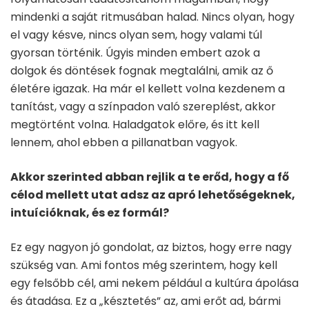
mindenki a saját ritmusában halad. Nincs olyan, hogy
el vagy késve, nincs olyan sem, hogy valami túl
gyorsan történik. Úgyis minden embert azok a
dolgok és döntések fognak megtalálni, amik az ő
életére igazak. Ha már el kellett volna kezdenem a
tanítást, vagy a színpadon való szereplést, akkor
megtörtént volna. Haladgatok előre, és itt kell
lennem, ahol ebben a pillanatban vagyok.
Akkor szerinted abban rejlik a te erőd, hogy a fő
célod mellett utat adsz az apró lehetőségeknek,
intuícióknak, és ez formál?
Ez egy nagyon jó gondolat, az biztos, hogy erre nagy
szükség van. Ami fontos még szerintem, hogy kell
egy felsőbb cél, ami nekem például a kultúra ápolása
és átadása. Ez a „késztetés” az, ami erőt ad, bármi