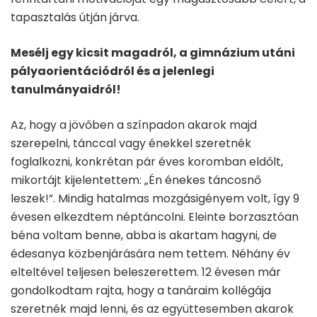
tapasztalás útján járva.
Mesélj egy kicsit magadról, a gimnázium utáni
pályaorientációdról és a jelenlegi
tanulmányaidról!
Az, hogy a jövőben a színpadon akarok majd
szerepelni, tánccal vagy énekkel szeretnék
foglalkozni, konkrétan pár éves koromban eldőlt,
mikortájt kijelentettem: „Én énekes táncosnő
leszek!”. Mindig hatalmas mozgásigényem volt, így 9
évesen elkezdtem néptáncolni. Eleinte borzasztóan
béna voltam benne, abba is akartam hagyni, de
édesanya közbenjárására nem tettem. Néhány év
elteltével teljesen beleszerettem. 12 évesen már
gondolkodtam rajta, hogy a tanáraim kollégája
szeretnék majd lenni, és az együttesemben akarok