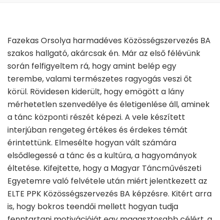
Fazekas Orsolya harmadéves Közösségszervezés BA
szakos hallgató, akárcsak én. Már az első félévünk
során felfigyeltem rá, hogy amint belép egy
terembe, valami természetes ragyogás veszi őt
körül. Rövidesen kiderült, hogy emögött a lány
mérhetetlen szenvedélye és életigenlése áll, aminek
a tánc központi részét képezi. A vele készített
interjúban rengeteg értékes és érdekes témát
érintettünk. Elmesélte hogyan vált számára
elsődlegessé a tánc és a kultúra, a hagyományok
éltetése. Kifejtette, hogy a Magyar Táncművészeti
Egyetemre való felvétele után miért jelentkezett az
ELTE PPK Közösségszervezés BA képzésre. Kitért arra
is, hogy bokros teendői mellett hogyan tudja
fenntartani motivációját egy magasztosabb célért, a