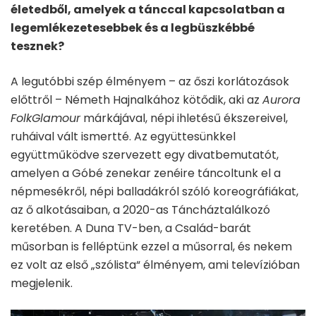
életedből, amelyek a tánccal kapcsolatban a
legemlékezetesebbek és a legbüszkébbé
tesznek?
A legutóbbi szép élményem – az őszi korlátozások
előttről – Németh Hajnalkához kötődik, aki az
Aurora
FolkGlamour
márkájával, népi ihletésű ékszereivel,
ruháival vált ismertté. Az együttesünkkel
együttműködve szervezett egy divatbemutatót,
amelyen a Góbé zenekar zenéire táncoltunk el a
népmesékről, népi balladákról szóló koreográfiákat,
az ő alkotásaiban, a 2020-as Táncháztalálkozó
keretében. A Duna TV-ben, a Család-barát
műsorban is felléptünk ezzel a műsorral, és nekem
ez volt az első „szólista“ élményem, ami televízióban
megjelenik.