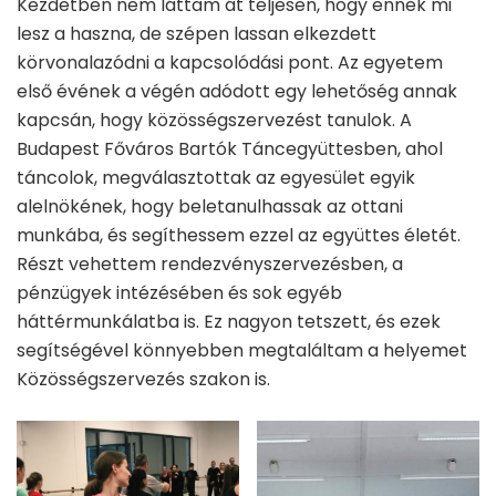
Kezdetben nem láttam át teljesen, hogy ennek mi
lesz a haszna, de szépen lassan elkezdett
körvonalazódni a kapcsolódási pont. Az egyetem
első évének a végén adódott egy lehetőség annak
kapcsán, hogy közösségszervezést tanulok. A
Budapest Főváros Bartók Táncegyüttesben, ahol
táncolok, megválasztottak az egyesület egyik
alelnökének, hogy beletanulhassak az ottani
munkába, és segíthessem ezzel az együttes életét.
Részt vehettem rendezvényszervezésben, a
pénzügyek intézésében és sok egyéb
háttérmunkálatba is. Ez nagyon tetszett, és ezek
segítségével könnyebben megtaláltam a helyemet
Közösségszervezés szakon is.