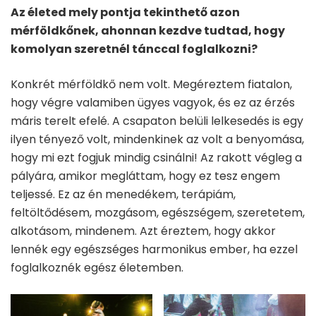
Az életed mely pontja tekinthető azon
mérföldkőnek, ahonnan kezdve tudtad, hogy
komolyan szeretnél tánccal foglalkozni?
Konkrét mérföldkő nem volt. Megéreztem fiatalon,
hogy végre valamiben ügyes vagyok, és ez az érzés
máris terelt efelé. A csapaton belüli lelkesedés is egy
ilyen tényező volt, mindenkinek az volt a benyomása,
hogy mi ezt fogjuk mindig csinálni! Az rakott végleg a
pályára, amikor megláttam, hogy ez tesz engem
teljessé. Ez az én menedékem, terápiám,
feltöltődésem, mozgásom, egészségem, szeretetem,
alkotásom, mindenem. Azt éreztem, hogy akkor
lennék egy egészséges harmonikus ember, ha ezzel
foglalkoznék egész életemben.