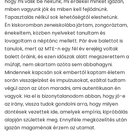
hogy mi válik be nekünk, mi érdekel minket igazán,
miben vagyunk jók és miben kell fejlődnünk.
Tapasztalás nélkül sok lehetőségtől eleshetünk.
Én kiskoromban zeneiskolába jártam, zongoráztam,
énekeltem, közben nyelveket tanultam és
lovagoltam a néptánc mellett. Pár éve balettot is
tanulok, mert az MTE-n egy fél év erejéig voltak
balett óráink, és ezen időszak alatt megszerettem a
műfajt, nem akartam azóta sem abbahagyni.
Mindennek kapcsán sok embertől kaptam életem
során visszajelzést és impulzusokat, ezáltal tudtam
végül azon az úton maradni, ami autentikusan én
vagyok. Ha el is bizonytalanodom abban, hogy jó-e
az irány, vissza tudok gondolni arra, hogy milyen
döntések vezettek ide, amelyek empíria, kipróbálás
alapján születtek meg. Ennyiféle megközelítés után
igazán magaménak érzem az utamat.