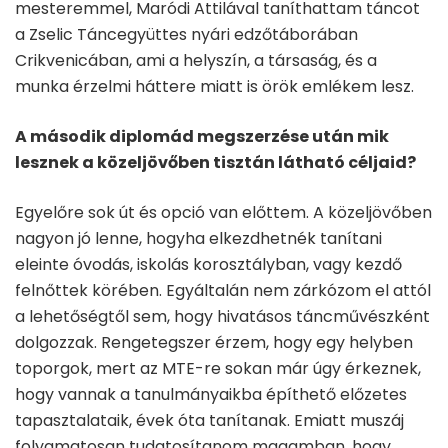
mesteremmel, Maródi Attilával taníthattam táncot
a Zselic Táncegyüttes nyári edzőtáborában
Crikvenicában, ami a helyszín, a társaság, és a
munka érzelmi háttere miatt is örök emlékem lesz.
A második diplomád megszerzése után mik
lesznek a közeljövőben tisztán látható céljaid?
Egyelőre sok út és opció van előttem. A közeljövőben
nagyon jó lenne, hogyha elkezdhetnék tanítani
eleinte óvodás, iskolás korosztályban, vagy kezdő
felnőttek körében. Egyáltalán nem zárkózom el attól
a lehetőségtől sem, hogy hivatásos táncművészként
dolgozzak. Rengetegszer érzem, hogy egy helyben
toporgok, mert az MTE-re sokan már úgy érkeznek,
hogy vannak a tanulmányaikba építhető előzetes
tapasztalataik, évek óta tanítanak. Emiatt muszáj
folyamatosan tudatosítanom magamban, hogy