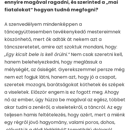
ennyire magával ragadni, és szerinted a „mai
fiatalokat” hogyan tudná megfogni?
A szenvedélyem mindenképpen a
táncegyüttesemben tevékenykedő mestereimnek
köszönhető, mert ők adták át nekem azt a
táncszeretetet, amire azt szoktuk mondani, hogy:
„Egy kicsit bele is kell őrülni.”
Nem csak szeretni kell,
hanem belehelyezkedni, hogy meglássuk a
mélységét, az ősiségét. Gyerekszemmel persze még
nem ezt fogjuk látni, hanem azt, hogy jó a csapat,
szeretek mozogni, barátságokat köthetek és szépek
a viseletek. Először engem is ez fogott meg. Ahogy
nő az ember, úgy húzza be magával az egész, többet
akar tudni a zenéről, a viseletekről, a táncról. Az egy
teljesen hamis feltételezés, hogy azért, mert a miénk
egy régről jövő hagyomány, valami poros, dohos,
„elővettük a dédi ládájából” tematikájú dologról