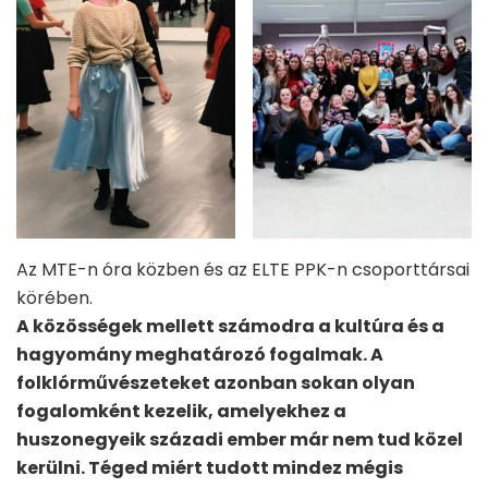
Az MTE-n óra közben és az ELTE PPK-n csoporttársai
körében.
A közösségek mellett számodra a kultúra és a
hagyomány meghatározó fogalmak. A
folklórművészeteket azonban sokan olyan
fogalomként kezelik, amelyekhez a
huszonegyeik századi ember már nem tud közel
kerülni. Téged miért tudott mindez mégis