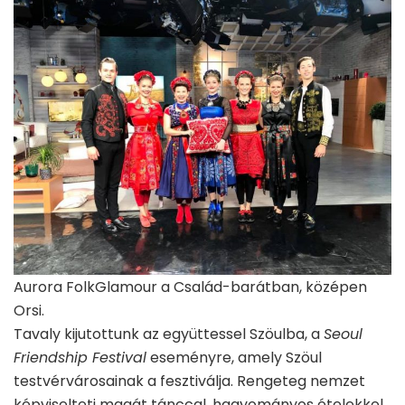
Aurora FolkGlamour a Család-barátban, középen
Orsi.
Tavaly kijutottunk az együttessel Szöulba, a
Seoul
Friendship Festival
eseményre, amely Szöul
testvérvárosainak a fesztiválja. Rengeteg nemzet
képviselteti magát tánccal, hagyományos ételekkel,