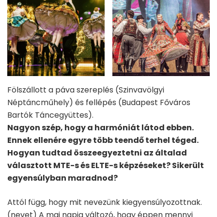
Fölszállott a páva szereplés (Szinvavölgyi
Néptáncműhely) és fellépés (Budapest Főváros
Bartók Táncegyüttes).
Nagyon szép, hogy a harmóniát látod ebben.
Ennek ellenére egyre több teendő terhel téged.
Hogyan tudtad összeegyeztetni az általad
választott MTE-s és ELTE-s képzéseket? Sikerült
egyensúlyban maradnod?
Attól függ, hogy mit nevezünk kiegyensúlyozottnak.
(nevet) A mai napig változó, hogy éppen mennyi