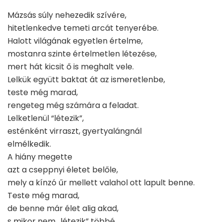
Mázsás súly nehezedik szívére,
hitetlenkedve temeti arcát tenyerébe.
Halott világának egyetlen értelme,
mostanra szinte értelmetlen létezése,
mert hát kicsit ő is meghalt vele.
Lelkük együtt baktat át az ismeretlenbe,
teste még marad,
rengeteg még számára a feladat.
Lelketlenül “létezik”,
esténként virraszt, gyertyalángnál
elmélkedik.
A hiány megette
azt a cseppnyi életet belőle,
mely a kínzó űr mellett valahol ott lapult benne.
Teste még marad,
de benne már élet alig akad,
s mikor nem „létezik” többé,