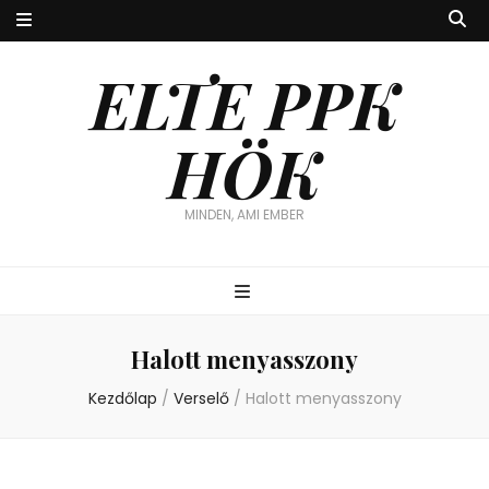
ELTE PPK
HÖK
MINDEN, AMI EMBER
Halott menyasszony
Kezdőlap
/
Verselő
/
Halott menyasszony