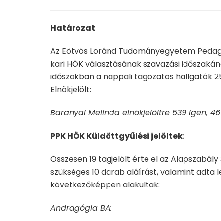
Határozat
Az Eötvös Loránd Tudományegyetem Pedagógia
kari HÖK választásának szavazási időszakána
időszakban a nappali tagozatos hallgatók 2
Elnökjelölt:
Baranyai Melinda elnökjelöltre 539 igen, 46
PPK HÖK Küldöttgyűlési jelöltek:
Összesen 19 tagjelölt érte el az Alapszabály
szükséges 10 darab aláírást, valamint adta
következőképpen alakultak:
Andragógia BA: