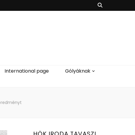
International page
Gólyáknak
z eredményt
HÖK IRODA TAVASZI