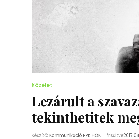
Közélet
Lezárult a szavazá
tekinthetitek me
Készítő:
Kommunikáció PPK HÖK
frissítve
2017.04