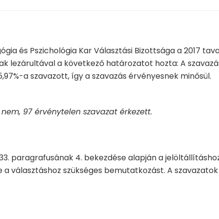
 és Pszichológia Kar Választási Bizottsága a 2017 tava
k lezárultával a következő határozatot hozta: A szavazá
5,97%-a szavazott, így a szavazás érvényesnek minősül.
 nem, 97 érvénytelen szavazat érkezett.
 33. paragrafusának 4. bekezdése alapján a jelöltállításho
 le a választáshoz szükséges bemutatkozást. A szavazatok