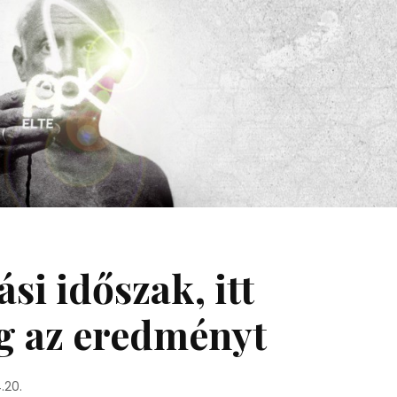
si időszak, itt
g az eredményt
.20.