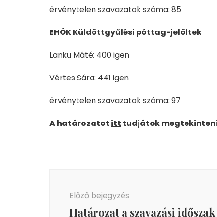
érvénytelen szavazatok száma: 85
EHÖK Küldöttgyűlési póttag-jelöltek
Lanku Máté: 400 igen
Vértes Sára: 441 igen
érvénytelen szavazatok száma: 97
A határozatot
itt
tudjátok megtekinteni
Bejegyzés
navigáció
Előző bejegyzés
Határozat a szavazási időszak