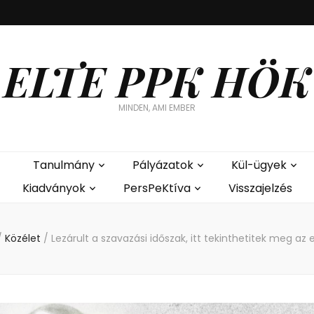
ELTE PPK HÖK
MINDEN, AMI EMBER
Tanulmány
Pályázatok
Kül-ügyek
Kiadványok
PersPeKtíva
Visszajelzés
/
Közélet
/
Lezárult a szavazási időszak, itt tekinthetitek meg a