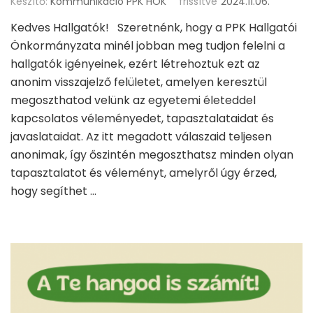
Készítő:
Kommunikáció PPK HÖK
frissítve
2024.11.06.
Kedves Hallgatók! Szeretnénk, hogy a PPK Hallgatói
Önkormányzata minél jobban meg tudjon felelni a
hallgatók igényeinek, ezért létrehoztuk ezt az
anonim visszajelző felületet, amelyen keresztül
megoszthatod velünk az egyetemi életeddel
kapcsolatos véleményedet, tapasztalataidat és
javaslataidat. Az itt megadott válaszaid teljesen
anonimak, így őszintén megoszthatsz minden olyan
tapasztalatot és véleményt, amelyről úgy érzed,
hogy segíthet …