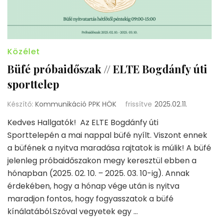
Közélet
Büfé próbaidőszak // ELTE Bogdánfy úti
sporttelep
Készítő:
Kommunikáció PPK HÖK
frissítve
2025.02.11.
Kedves Hallgatók! Az ELTE Bogdánfy úti
Sporttelepén a mai nappal büfé nyílt. Viszont ennek
a büfének a nyitva maradása rajtatok is múlik! A büfé
jelenleg próbaidőszakon megy keresztül ebben a
hónapban (2025. 02. 10. – 2025. 03. 10-ig). Annak
érdekében, hogy a hónap vége után is nyitva
maradjon fontos, hogy fogyasszatok a büfé
kínálatából.Szóval vegyetek egy …