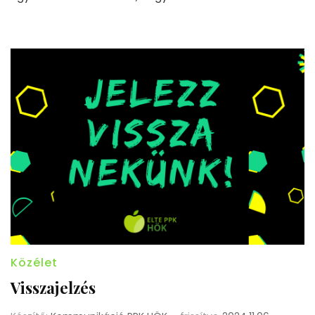
Közélet
Visszajelzés