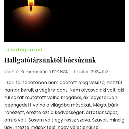
Uncategorized
Hallgatótársunktól búcsúzunk
Készítő:
Kommunikáció PPK HÖK
frissítve
2024.11.13.
Lori történetében nem adatott elég vessző, hisz túl
hamar került a végére pont. Nem olyasvalaki volt, aki
túl sokat mutatott volna magából, aki egyszerűen
beengedett volna a világába másokat. Mégis, bárki
ránézett, érezte azt a kedvességet, ártatlanságot,
ami ő volt. Sosem volt egy rossz szava. Szavait mindig
úgy intézte mások felé, hogy véletlenül se …