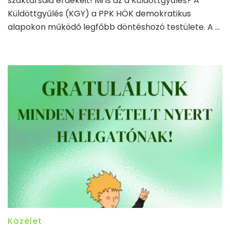
szaktársaid érdekeit! Mi is az a Küldöttgyűlés? A
Küldöttgyűlés (KGY) a PPK HÖK demokratikus
alapokon működő legfőbb döntéshozó testülete. A …
Közélet