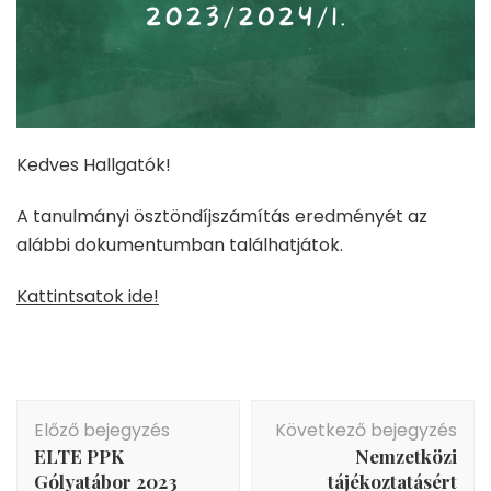
Kedves Hallgatók!
A tanulmányi ösztöndíjszámítás eredményét az
alábbi dokumentumban találhatjátok.
Kattintsatok ide!
Bejegyzés
Előző bejegyzés
Következő bejegyzés
navigáció
ELTE PPK
Nemzetközi
Gólyatábor 2023
tájékoztatásért