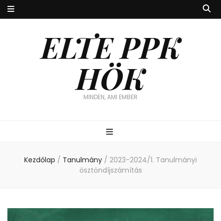
ELTE PPK
HÖK
MINDEN, AMI EMBER
Kezdőlap
/
Tanulmány
/
2023-2024/1. Tanulmányi
ösztöndíjszámítás