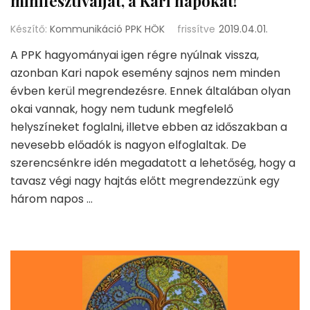
minifesztiválját, a Kari napokat!
Készítő:
Kommunikáció PPK HÖK
frissítve
2019.04.01.
A PPK hagyományai igen régre nyúlnak vissza,
azonban Kari napok esemény sajnos nem minden
évben kerül megrendezésre. Ennek általában olyan
okai vannak, hogy nem tudunk megfelelő
helyszíneket foglalni, illetve ebben az időszakban a
nevesebb előadók is nagyon elfoglaltak. De
szerencsénkre idén megadatott a lehetőség, hogy a
tavasz végi nagy hajtás előtt megrendezzünk egy
három napos …