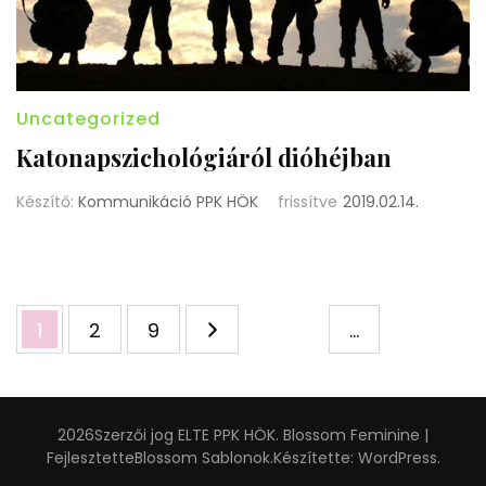
Uncategorized
Katonapszichológiáról dióhéjban
Készítő:
Kommunikáció PPK HÖK
frissítve
2019.02.14.
Bejegyzések
Oldal
Oldal
Oldal
1
2
9
…
lapozása
2026Szerzői jog
ELTE PPK HÖK
.
Blossom Feminine |
Fejlesztette
Blossom Sablonok
.Készítette:
WordPress
.