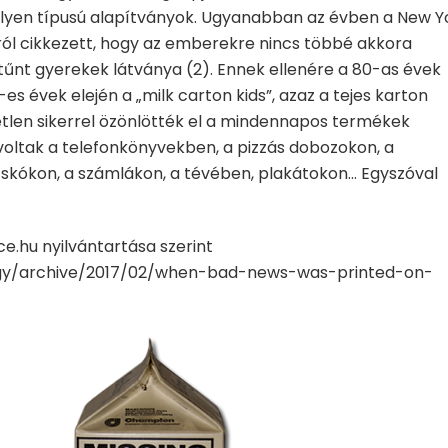
 ilyen típusú alapítványok. Ugyanabban az évben a New Y
ól cikkezett, hogy az emberekre nincs többé akkora
ltűnt gyerekek látványa (2). Ennek ellenére a 80-as évek
es évek elején a „milk carton kids”, azaz a tejes karton
tlen sikerrel özönlötték el a mindennapos termékek
t voltak a telefonkönyvekben, a pizzás dobozokon, a
skókon, a számlákon, a tévében, plakátokon… Egyszóval
ice.hu nyilvántartása szerint
ogy/archive/2017/02/when-bad-news-was-printed-on-