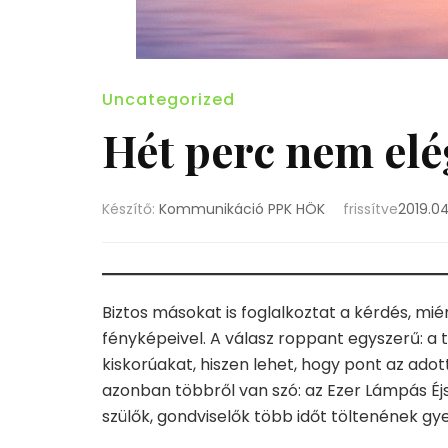
Uncategorized
Hét perc nem elé
Készítő:
Kommunikáció PPK HÖK
frissítve
2019.04
Biztos másokat is foglalkoztat a kérdés, m
fényképeivel. A válasz roppant egyszerű: a 
kiskorúakat, hiszen lehet, hogy pont az ado
azonban többről van szó: az Ezer Lámpás Éj
szülők, gondviselők több időt töltenének gy