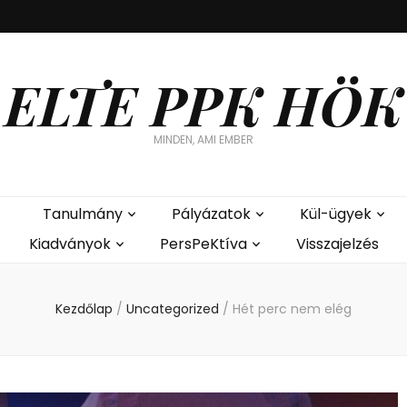
ELTE PPK HÖK
MINDEN, AMI EMBER
Tanulmány
Pályázatok
Kül-ügyek
Kiadványok
PersPeKtíva
Visszajelzés
Kezdőlap
/
Uncategorized
/
Hét perc nem elég