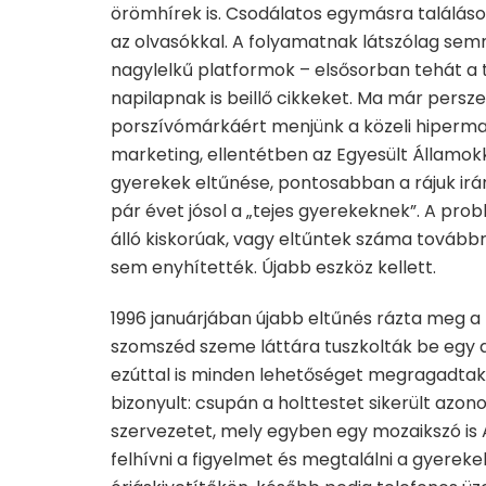
örömhírek is. Csodálatos egymásra találáso
az olvasókkal. A folyamatnak látszólag semm
nagylelkű platformok – elsősorban tehát a 
napilapnak is beillő cikkeket. Ma már persz
porszívómárkáért menjünk a közeli hipermar
marketing, ellentétben az Egyesült Államokk
gyerekek eltűnése, pontosabban a rájuk irán
pár évet jósol a „tejes gyerekeknek”. A pr
álló kiskorúak, vagy eltűntek száma továbbr
sem enyhítették. Újabb eszköz kellett.
1996 januárjában újabb eltűnés rázta meg 
szomszéd szeme láttára tuszkolták be egy a
ezúttal is minden lehetőséget megragadtak
bizonyult: csupán a holttestet sikerült azon
szervezetet, mely egyben egy mozaikszó is 
felhívni a figyelmet és megtalálni a gyerek