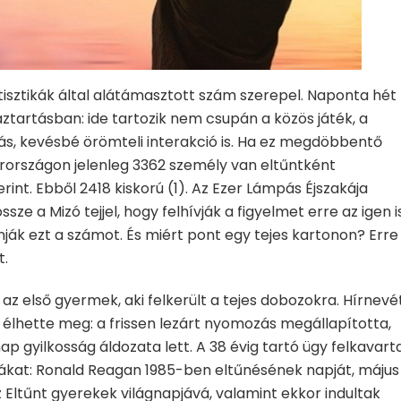
atisztikák által alátámasztott szám szerepel. Naponta hét
ztartásban: ide tartozik nem csupán a közös játék, a
más, kevésbé örömteli interakció is. Ha ez megdöbbentő
yarországon jelenleg 3362 személy van eltűntként
erint. Ebből 2418 kiskorú (1). Az Ezer Lámpás Éjszakája
e a Mizó tejjel, hogy felhívják a figyelmet erre az igen i
nják ezt a számot. És miért pont egy tejes kartonon? Erre
t.
 az első gyermek, aki felkerült a tejes dobozokra. Hírnevé
lhette meg: a frissen lezárt nyomozás megállapította,
p gyilkosság áldozata lett. A 38 évig tartó ügy felkavart
ákat: Ronald Reagan 1985-ben eltűnésének napját, május
z Eltűnt gyerekek világnapjává, valamint ekkor indultak