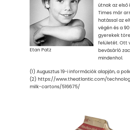
útnak az első
Times már arr
hatással az e
végén és a 90-
gyerekek töre
felületét. Ot
Etan Patz
bevásárló zac
mindenhol.
(1) Augusztus 19-i információk alapján, a pol
(2) https://www.theatlantic.com/technol
milk-cartons/516675/