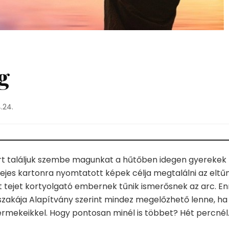
g
.24.
iért találjuk szembe magunkat a hűtőben idegen gyerekek
tejes kartonra nyomtatott képek célja megtalálni az eltű
tt tejet kortyolgató embernek tűnik ismerősnek az arc. En
szakája Alapítvány szerint mindez megelőzhető lenne, ha
ermekeikkel. Hogy pontosan minél is többet? Hét percnél