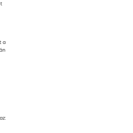
t
t a
pán
az: