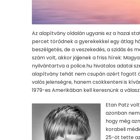
Az alapítvány oldalán ugyanis ez a hazai st
percet törődnek a gyerekekkel egy átlag há
beszélgetés, de a veszekedés, a szidás és 
szám volt, akkor jöjjenek a friss hírek: Mag
nyilvántartva a police.hu hivatalos adatai sz
alapítvány tehát nem csupán azért fogott össz
valós jelenségre, hanem csökkenteni is kívá
1979-es Amerikában kell keresnünk a válasz
Etan Patz volt
azonban nem é
hogy még azna
korabeli médi
25-öt tette a