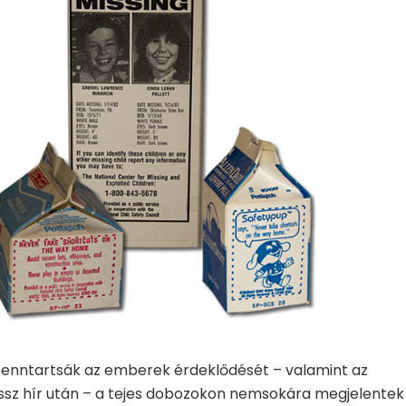
 fenntartsák az emberek érdeklődését – valamint az
rossz hír után – a tejes dobozokon nemsokára megjelentek