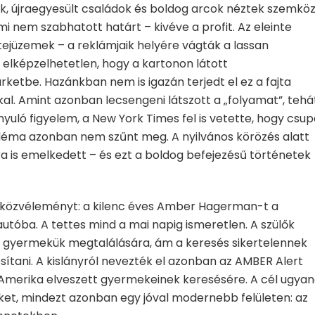
k, újraegyesült családok és boldog arcok néztek szemköz
i nem szabhatott határt – kivéve a profit. Az eleinte
tejüzemek – a reklámjaik helyére vágták a lassan
e elképzelhetetlen, hogy a kartonon látott
ketbe. Hazánkban nem is igazán terjedt el ez a fajta
al. Amint azonban lecsengeni látszott a „folyamat”, tehá
yuló figyelem, a New York Times fel is vetette, hogy csu
obléma azonban nem szűnt meg. A nyilvános körözés alatt
a is emelkedett – és ezt a boldog befejezésű történetek
a közvéleményt: a kilenc éves Amber Hagerman-t a
utóba. A tettes mind a mai napig ismeretlen. A szülők
 gyermekük megtalálására, ám a keresés sikertelennek
osítani. A kislányról nevezték el azonban az AMBER Alert
Amerika elveszett gyermekeinek keresésére. A cél ugyan
eket, mindezt azonban egy jóval modernebb felületen: az