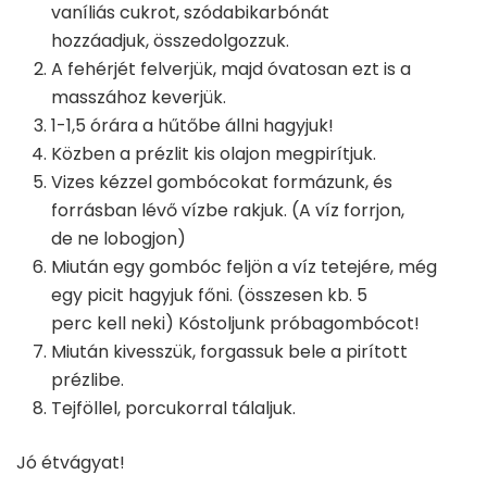
vaníliás cukrot, szódabikarbónát
hozzáadjuk, összedolgozzuk.
A fehérjét felverjük, majd óvatosan ezt is a
masszához keverjük.
1-1,5 órára a hűtőbe állni hagyjuk!
Közben a prézlit kis olajon megpirítjuk.
Vizes kézzel gombócokat formázunk, és
forrásban lévő vízbe rakjuk. (A víz forrjon,
de ne lobogjon)
Miután egy gombóc feljön a víz tetejére, még
egy picit hagyjuk főni. (összesen kb. 5
perc kell neki) Kóstoljunk próbagombócot!
Miután kivesszük, forgassuk bele a pirított
prézlibe.
Tejföllel, porcukorral tálaljuk.
Jó étvágyat!