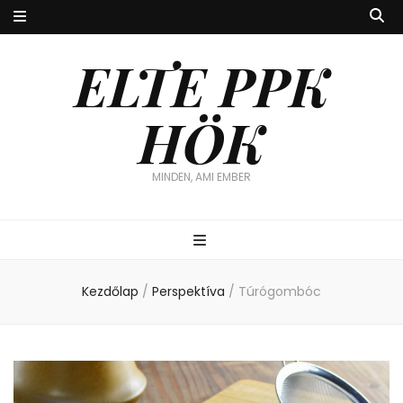
ELTE PPK
HÖK
MINDEN, AMI EMBER
Kezdőlap
/
Perspektíva
/
Túrógombóc