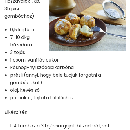
Hozzávalók (kb.
35 pici
gombóchoz)
0,5 kg túró
7-10 dkg
búzadara
3 tojás
1 csom. vaníliás cukor
késhegynyi szódabikarbóna
prézli (annyi, hogy bele tudjuk forgatni a
gombócokat)
olaj, kevés só
porcukor, tejföl a tálaláshoz
Elkészítés
A túróhoz a 3 tojássárgáját, búzadarát, sót,