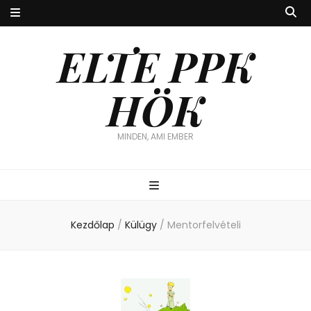
ELTE PPK
HÖK
MINDEN, AMI EMBER
Kezdőlap
/
Külügy
/
Mentorfelvételi