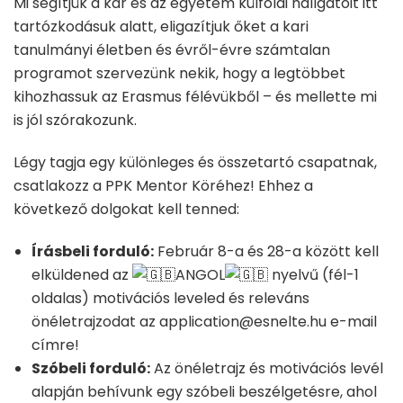
Mi segítjük a kar és az egyetem külföldi hallgatóit itt
tartózkodásuk alatt, eligazítjuk őket a kari
tanulmányi életben és évről-évre számtalan
programot szervezünk nekik, hogy a legtöbbet
kihozhassuk az Erasmus félévükből – és mellette mi
is jól szórakozunk.
Légy tagja egy különleges és összetartó csapatnak,
csatlakozz a PPK Mentor Köréhez! Ehhez a
következő dolgokat kell tenned:
Írásbeli forduló:
Február 8-a és 28-a között kell
elküldened az
ANGOL
nyelvű (fél-1
oldalas) motivációs leveled és releváns
önéletrajzodat az application@esnelte.hu e-mail
címre!
Szóbeli forduló:
Az önéletrajz és motivációs levél
alapján behívunk egy szóbeli beszélgetésre, ahol