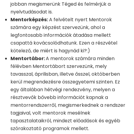
jobban megismerünk Téged és felmérjük a
nyelvtudásodat is.
Mentorképzés:
A felvételt nyert Mentorok
számára egy képzést szervezünk, ahol a
legfontosabb információk átadása mellett
csapattá kovácsolódhatunk. Ezen a részvétel
kötelező, de miért is hagynád ki?:)
Mentortábor:
A mentorok számára minden
félévben Mentortábort szervezünk, mely
tavasszal, áprilisban, illetve ősszel, októberben
kerül megrendezésre összegyetemi szinten. Ez
egy általában hétvégi rendezvény, melyen a
résztvevők bővebb információt kapnak a
mentorrendszerről, megismerkednek a rendszer
tagjaival, volt mentorok mesélnek
tapasztalataikról, mindezt előadások és egyéb
szórakoztató programok mellett.