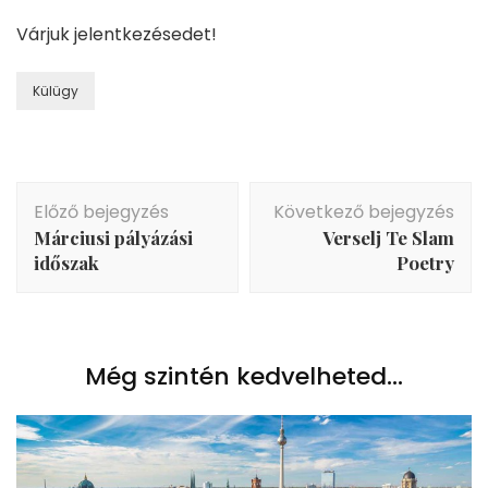
Várjuk jelentkezésedet!
Külügy
Bejegyzés
Előző bejegyzés
Következő bejegyzés
navigáció
Márciusi pályázási
Verselj Te Slam
időszak
Poetry
Még szintén kedvelheted...