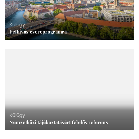
Külügy
Felhívás csereprogramra
Külügy
Nemzetközi tájékoztatásért felelős referens