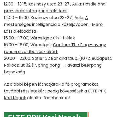
12:30 – 13:15, Kazinczy utca 23-27., Aula:
Hostile and
pro-social intergroup relations
14:00 – 15:00, Kazinczy utca 23-27., Aula:
A
mesterséges intelligencia a közeljövőben -Mérő
László előadása
15:00 – 17:00, Városliget:
Chil-l-élek
16:00 – 18:00, Városliget:
Capture The Flag – avagy
rohanj a zöldbe zászlókért
20:00 – 23:00, Stifler 32 Bar and Club, (1072, Budapest,
Rákóczi út 32.):
Spring pong – Tavaszi beerpong
bajnokság
Az alábbi képen láthatjátok a fő programokat,
további részletekért pedig kövessétek a
ELTE PPK
Kari Napok
oldalt a facebookon!