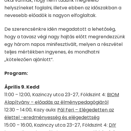
okai vannak, hogy nem tudunk megfelelő
helyszíneket foglalni, illetve ebben az időszakban a
nevesebb előadók is nagyon elfoglaltak.
De szerencsénkre idén megadatott a lehetőség,
hogy a tavasz végi nagy hajtás előtt megrendezzünk
egy három napos minifesztivált, melyen a részvétel
teljes mértékben ingyenes, és mondhatni
„kötelezően ajánlott”.
Program:
Április 9. Kedd
11:00 – 12:00, Kazinczy utca 23-27, Földszint 4:
BIOM
Alapítvány – előadás az élménypedagógiáról
12:30 – 14:00, Kazy aula:
Pál Feri – Elégedetten az
élettel -eredményesség és elégedettség
15:00 – 16:00, Kazinczy utca 23-27, Földszint 4:
DIY