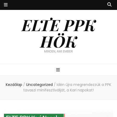
ELTE PPK
HÖK
MINDEN, AMI EMBER
Kezdőlap
/
Uncategorized
/
Idén újra megrendezzük a PPK
tavaszi minifesztiválját, a Kari napokat!