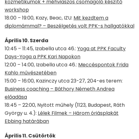
kozmetikumok + méhviaszos csomagoló készítő
workshop
18:00 – 19:00, Kazy, Beac, IZU:
Mit kezdtem a
diplomámmal? – Beszélgetés volt PPK-s hallgatókkal
Április 10. Szerda
10:45 – 11:45, Izabella utca 46.:
Yoga at PPK Faculty
Days-Yoga a PPK Kari Napokon
12:00 – 14:00, Izabella utca 46.:
Meccéspontok Frida
Kahlo művészetében
15:00 – 16:00, Kazinczy utca 23-27, 204-es terem:
Business coaching – Báthory Németh Andrea
előadása
18:45 – 22:00, Nyitott műhely (1123, Budapest, Ráth
György u. 4.):
Lélek Filmek – Három óriásplakát
Ebbing határában
Április 11. Csütörtök