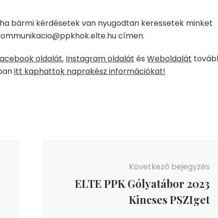
 ha bármi kérdésetek van nyugodtan keressetek minket
kommunikacio@ppkhok.elte.hu címen.
acebook oldalát
,
Instagram oldalát
és
Weboldalát
továb
tban
itt kaphattok naprakész információkat!
Következő bejegyzés
ELTE PPK Gólyatábor 2023
Kincses PSZIget