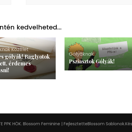
ntén kedvelheted...
knak
,
Közélet
Gólyáknak
s gólyák! Baglyotok
Psziasztok Gólyák!
ett, érdemes
sni!
TE PPK HÖK
.
Blossom Feminine | Fejlesztette
Blossom Sablonok
.Ké