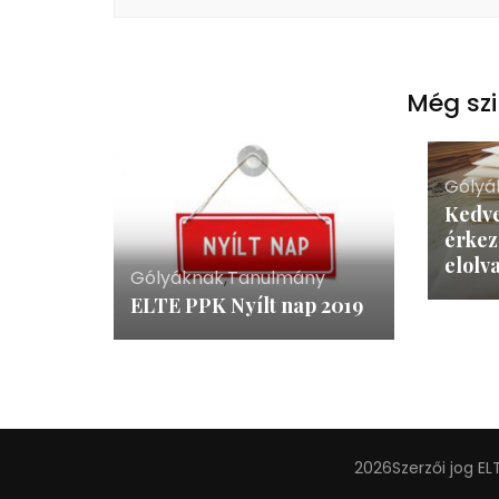
Még szi
Gólyá
Kedve
érkez
elolva
Gólyáknak
,
Tanulmány
ELTE PPK Nyílt nap 2019
2026Szerzői jog
EL