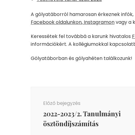
A gólyatáborról hamarosan érkeznek infók,
Facebook oldalunkon
,
Instagramon
vagy a 
Keressétek fel továbbá a karunk hivatalos
F
információkért. A kollégiumokkal kapcsola
Gólyatáborban és gólyahéten találkozunk!
Bejegyzés
navigáció
Előző bejegyzés
2022-2023/2. Tanulmányi
ösztöndíjszámítás