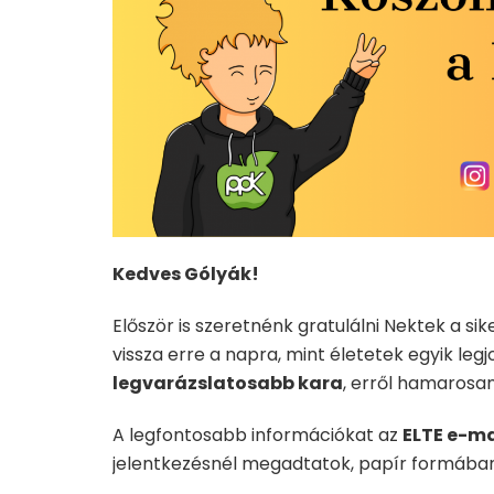
Kedves Gólyák!
Először is szeretnénk gratulálni Nektek a si
vissza erre a napra, mint életetek egyik legj
legvarázslatosabb kara
, erről hamarosa
A legfontosabb információkat az
ELTE e-ma
jelentkezésnél megadtatok, papír formában 