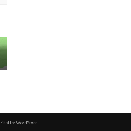
szítette:
WordPress
.