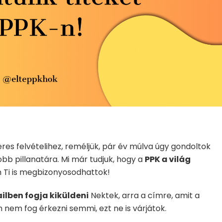
keres felvételihez, reméljük, pár év múlva úgy gondoltok
obb pillanatára. Mi már tudjuk, hogy a
PPK a világ
n Ti is megbizonyosodhattok!
ilben fogja kiküldeni
Nektek, arra a címre, amit a
nem fog érkezni semmi, ezt ne is várjátok.