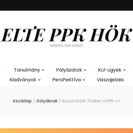
ELTE PPK HÖK
MINDEN, AMI EMBER
Tanulmány
Pályázatok
Kül-ügyek
Kiadványok
PersPeKtíva
Visszajelzés
Kezdőlap
/
Gólyáknak
/
Köszöntünk Titeket a PPK-n!