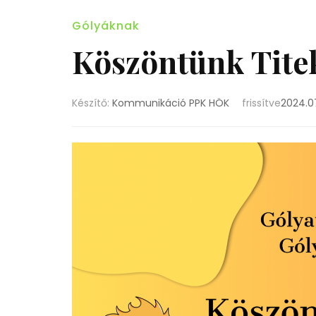
Gólyáknak
Köszöntünk Tite
Készítő:
Kommunikáció PPK HÖK
frissítve
2024.07