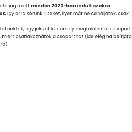
hatóság miatt
minden 2023-ban indult szakra
ot
, így arra kérünk Titeket, ilyet már ne csináljatok, csak
fel nektek, egy jelszót kér amely megtalálható a csoport
, miért csatlakoznátok a csoporthoz (ide elég ha beírjáto
ra).