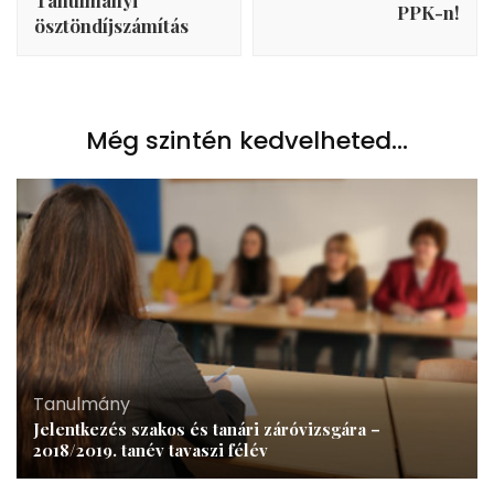
Tanulmányi
PPK-n!
ösztöndíjszámítás
Még szintén kedvelheted...
Tanulmány
Jelentkezés szakos és tanári záróvizsgára –
2018/2019. tanév tavaszi félév