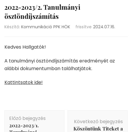
2022-2023/2. Tanulmányi
ösztöndíjszámítás
Készítő:
Kommunikáció PPK HÖK
frissítve
2024.07.16.
Kedves Hallgatók!
A tanulmányi ösztöndíjszámítás eredményét az
alábbi dokumentumban találhatjátok.
Kattintsatok ide!
Bejegyzés
Előző bejegyzés
navigáció
Következő bejegyzés
2022-2023/1.
Köszöntünk Titeket a