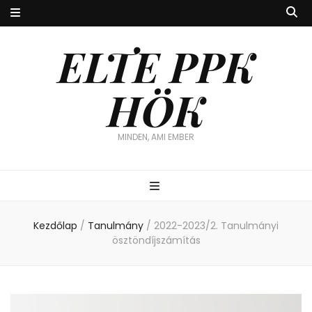
ELTE PPK
HÖK
MINDEN, AMI EMBER
Kezdőlap
/
Tanulmány
/
2022-2023/2. Tanulmányi
ösztöndíjszámítás