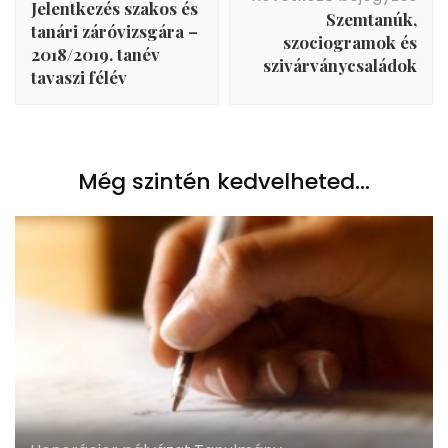
Jelentkezés szakos és
Szemtanúk,
tanári záróvizsgára –
szociogramok és
2018/2019. tanév
szivárványcsaládok
tavaszi félév
Még szintén kedvelheted...