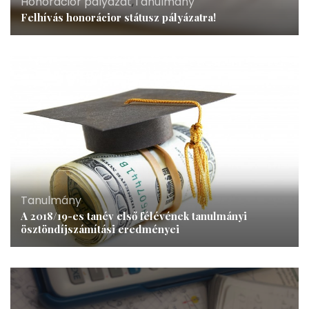
Honorácior pályázat
,
Tanulmány
Felhívás honorácior státusz pályázatra!
Tanulmány
A 2018/19-es tanév első félévének tanulmányi
ösztöndíjszámítási eredményei