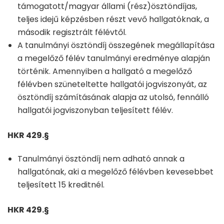
támogatott/magyar állami (rész)ösztöndíjas,
teljes idejű képzésben részt vevő hallgatóknak, a
második regisztrált félévtől.
A tanulmányi ösztöndíj összegének megállapítása
a megelőző félév tanulmányi eredménye alapján
történik. Amennyiben a hallgató a megelőző
félévben szüneteltette hallgatói jogviszonyát, az
ösztöndíj számításának alapja az utolsó, fennálló
hallgatói jogviszonyban teljesített félév.
HKR 429.§
Tanulmányi ösztöndíj nem adható annak a
hallgatónak, aki a megelőző félévben kevesebbet
teljesített 15 kreditnél.
HKR 429.§