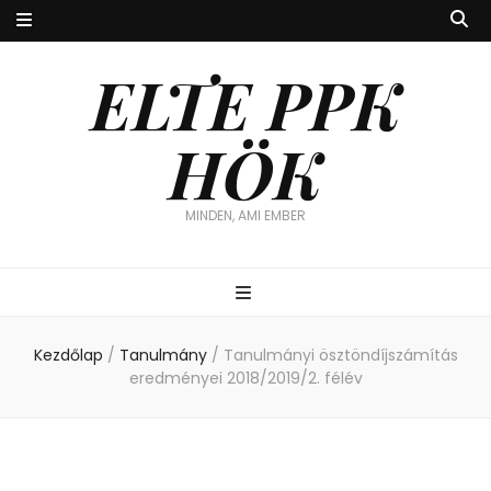
ELTE PPK
HÖK
MINDEN, AMI EMBER
Kezdőlap
/
Tanulmány
/
Tanulmányi ösztöndíjszámítás
eredményei 2018/2019/2. félév