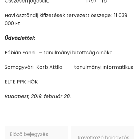
Összesen jogosult: 1797 fő
Havi ösztöndíj kifizetések tervezett összege: 11 039
000 Ft
Üdvözlettel:
Fábián Fanni – tanulmányi bizottság elnöke
Somogyvári-Korb Attila – tanulmányi informatikus
ELTE PPK HÖK
Budapest, 2019. február 28.
Bejegyzés
Előző bejegyzés
navigáció
Következő bejegyzés