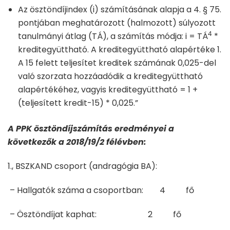
Az ösztöndíjindex (i) számításának alapja a 4. § 75.
pontjában meghatározott (halmozott) súlyozott
4
tanulmányi átlag (TÁ), a számítás módja: i = TÁ
*
kreditegyüttható. A kreditegyüttható alapértéke 1.
A 15 felett teljesítet kreditek számának 0,025-del
való szorzata hozzáadódik a kreditegyüttható
alapértékéhez, vagyis kreditegyüttható = 1 +
(teljesített kredit-15) * 0,025.”
A PPK ösztöndíjszámítás eredményei a
következők a 2018/19/2 félévben:
1., BSZKAND csoport (andragógia BA):
– Hallgatók száma a csoportban: 4 fő
– Ösztöndíjat kaphat: 2 fő