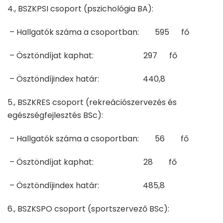
4., BSZKPSI csoport (pszichológia BA):
– Hallgatók száma a csoportban: 595 fő
– Ösztöndíjat kaphat: 297 fő
– Ösztöndíjindex határ: 440,8
5., BSZKRES csoport (rekreációszervezés és
egészségfejlesztés BSc):
– Hallgatók száma a csoportban: 56 fő
– Ösztöndíjat kaphat: 28 fő
– Ösztöndíjindex határ: 485,8
6., BSZKSPO csoport (sportszervező BSc):