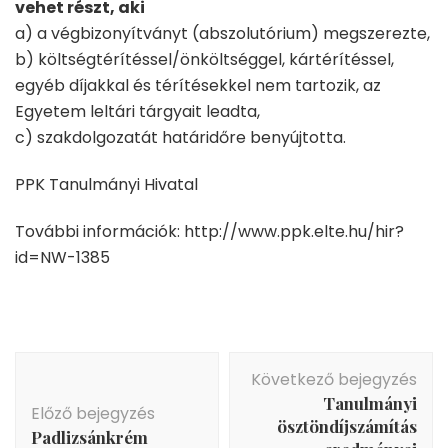
vehet részt, aki
a) a végbizonyítványt (abszolutórium) megszerezte,
b) költségtérítéssel/önköltséggel, kártérítéssel,
egyéb díjakkal és térítésekkel nem tartozik, az
Egyetem leltári tárgyait leadta,
c) szakdolgozatát határidőre benyújtotta.
PPK Tanulmányi Hivatal
További információk: http://www.ppk.elte.hu/hir?
id=NW-1385
Bejegyzés
Következő bejegyzés
navigáció
Tanulmányi
Előző bejegyzés
ösztöndíjszámítás
Padlizsánkrém