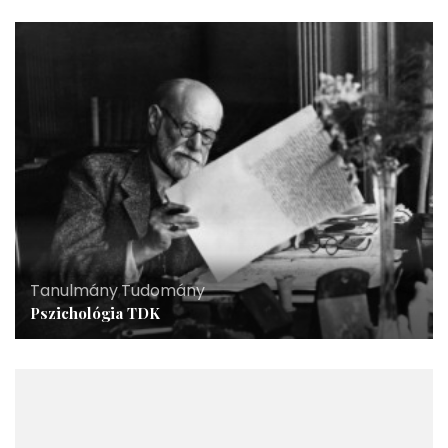
Tanulmány
,
Tudomány
Pszichológia TDK