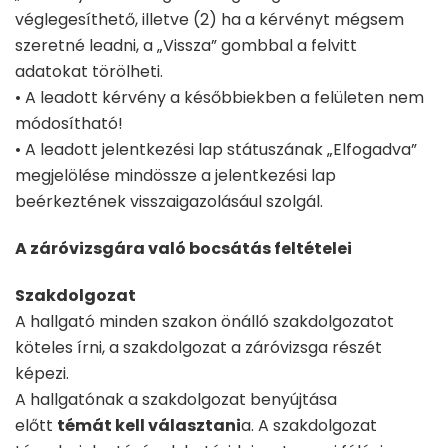
véglegesíthető, illetve (2) ha a kérvényt mégsem
szeretné leadni, a „Vissza” gombbal a felvitt
adatokat törölheti.
• A leadott kérvény a későbbiekben a felületen nem
módosítható!
• A leadott jelentkezési lap státuszának „Elfogadva”
megjelölése mindössze a jelentkezési lap
beérkeztének visszaigazolásául szolgál.
A záróvizsgára való bocsátás feltételei
Szakdolgozat
A hallgató minden szakon önálló szakdolgozatot
köteles írni, a szakdolgozat a záróvizsga részét
képezi.
A hallgatónak a szakdolgozat benyújtása
előtt
témát kell választani
a. A szakdolgozat