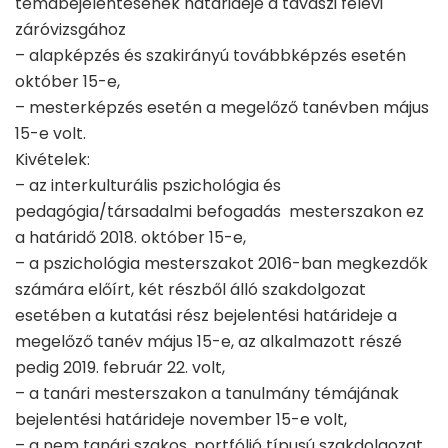
témabejelentésének határideje a tavaszi félévi
záróvizsgához
– alapképzés és szakirányú továbbképzés esetén
október 15-e,
– mesterképzés esetén a megelőző tanévben május
15-e volt.
Kivételek:
– az interkulturális pszichológia és
pedagógia/társadalmi befogadás mesterszakon ez
a határidő 2018. október 15-e,
– a pszichológia mesterszakot 2016-ban megkezdők
számára előírt, két részből álló szakdolgozat
esetében a kutatási rész bejelentési határideje a
megelőző tanév május 15-e, az alkalmazott részé
pedig 2019. február 22. volt,
– a tanári mesterszakon a tanulmány témájának
bejelentési határideje november 15-e volt,
– a nem tanári szakos, portfólió típusú szakdolgozat