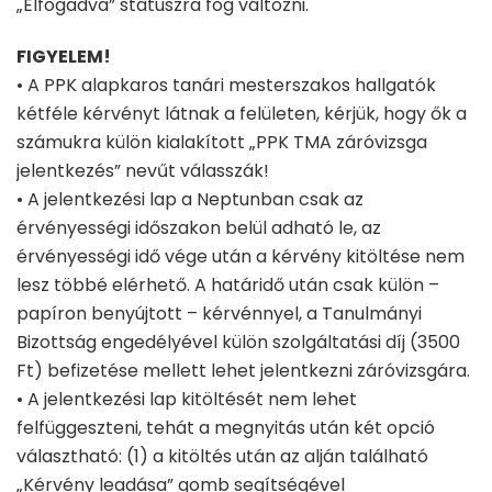
„Elfogadva” státuszra fog változni.
FIGYELEM!
• A PPK alapkaros tanári mesterszakos hallgatók
kétféle kérvényt látnak a felületen, kérjük, hogy ők a
számukra külön kialakított „PPK TMA záróvizsga
jelentkezés” nevűt válasszák!
• A jelentkezési lap a Neptunban csak az
érvényességi időszakon belül adható le, az
érvényességi idő vége után a kérvény kitöltése nem
lesz többé elérhető. A határidő után csak külön –
papíron benyújtott – kérvénnyel, a Tanulmányi
Bizottság engedélyével külön szolgáltatási díj (3500
Ft) befizetése mellett lehet jelentkezni záróvizsgára.
• A jelentkezési lap kitöltését nem lehet
felfüggeszteni, tehát a megnyitás után két opció
választható: (1) a kitöltés után az alján található
„Kérvény leadása” gomb segítségével