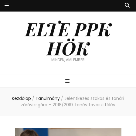
ELTE PPK
HÖK
MINDEN, AMI EMBER
Kezdőlap
/
Tanulmány
/
Jelentkezés szakos és tanári
záróvizsgára – 2018/2019. tanév tavaszi félév