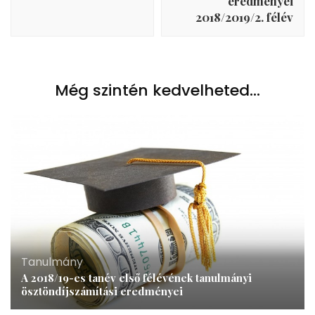
eredményei
2018/2019/2. félév
Még szintén kedvelheted...
Tanulmány
A 2018/19-es tanév első félévének tanulmányi
ösztöndíjszámítási eredményei