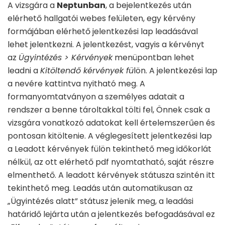
A vizsgára a
Neptunban
, a bejelentkezés után
elérhető hallgatói webes felületen, egy kérvény
formájában elérhető jelentkezési lap leadásával
lehet jelentkezni. A jelentkezést, vagyis a kérvényt
az
Ügyintézés > Kérvények
menüpontban lehet
leadni a
Kitöltendő kérvények fü
lön. A jelentkezési lap
a nevére kattintva nyitható meg. A
formanyomtatványon a személyes adatait a
rendszer a benne tároltakkal tölti fel, Önnek csak a
vizsgára vonatkozó adatokat kell értelemszerűen és
pontosan kitöltenie. A véglegesített jelentkezési lap
a Leadott kérvények fülön tekinthető meg időkorlát
nélkül, az ott elérhető pdf nyomtatható, saját részre
elmenthető. A leadott kérvények státusza szintén itt
tekinthető meg. Leadás után automatikusan az
„Ügyintézés alatt” státusz jelenik meg, a leadási
határidő lejárta után a jelentkezés befogadásával ez