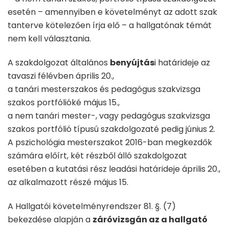
esetén – amennyiben e követelményt az adott szak
tanterve kötelezően írja elő – a hallgatónak témát
nem kell választania.
A szakdolgozat általános
benyújtás
i határideje az
tavaszi félévben április 20.,
a tanári mesterszakos és pedagógus szakvizsga
szakos portfólióké május 15.,
a nem tanári mester-, vagy pedagógus szakvizsga
szakos portfólió típusú szakdolgozaté pedig június 2.
A pszichológia mesterszakot 2016-ban megkezdők
számára előírt, két részből álló szakdolgozat
esetében a kutatási rész leadási határideje április 20.,
az alkalmazott részé május 15.
A Hallgatói követelményrendszer 81. §. (7)
bekezdése alapján a
záróvizsgán az a hallgató