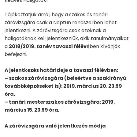
Kedves Hallgatók!
Tájékoztatjuk arról, hogy a szakos és tanári
záróvizsgára csak a Neptun rendszerben lehet
jelentkezni. A záróvizsgára csak azoknak a
hallgatóknak kell jelentkezniük, akik tanulmányaikat
a
2018/2019. tanév tavaszi félév
ében kívánják
befejezni.
A jelentkezés határideje a tavaszi félévben:
– szakos záróvizsgára (beleértve a szakirányú
továbbképzéseket is): 2019. március 20. 23.59
óra,
– tanári mesterszakos záróvizsgára: 2019.
március 15. 23.59 óra,
A záróvizsgára való jelentkezés módja