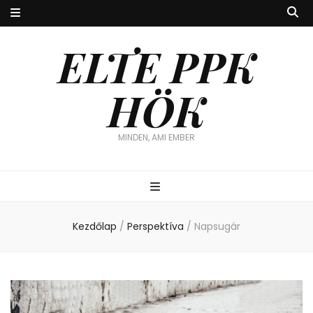
ELTE PPK
HÖK
MINDEN, AMI EMBER
Kezdőlap
/
Perspektíva
/
Napsugár