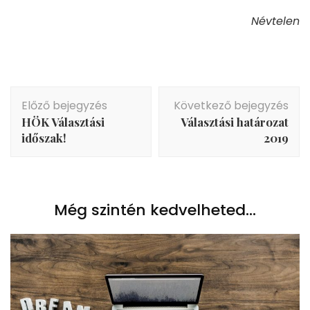
Névtelen
Bejegyzés
Előző bejegyzés
Következő bejegyzés
navigáció
HÖK Választási
Választási határozat
időszak!
2019
Még szintén kedvelheted...