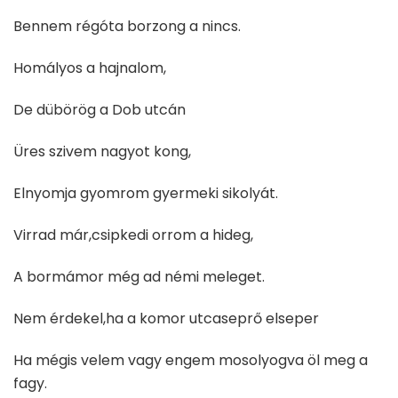
Bennem régóta borzong a nincs.
Homályos a hajnalom,
De dübörög a Dob utcán
Üres szivem nagyot kong,
Elnyomja gyomrom gyermeki sikolyát.
Virrad már,csipkedi orrom a hideg,
A bormámor még ad némi meleget.
Nem érdekel,ha a komor utcaseprő elseper
Ha mégis velem vagy engem mosolyogva öl meg a
fagy.