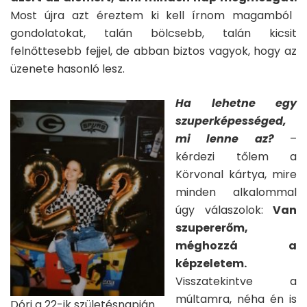
Most újra azt éreztem ki kell írnom magamból
gondolatokat, talán bölcsebb, talán kicsit
felnőttesebb fejjel, de abban biztos vagyok, hogy az
üzenete hasonló lesz.
Ha lehetne egy
szuperképességed,
mi lenne az?
–
kérdezi tőlem a
Körvonal kártya, mire
minden alkalommal
úgy válaszolok:
Van
szupererőm,
méghozzá a
képzeletem.
Visszatekintve a
múltamra, néha én is
Dóri a 22-ik születésnapján