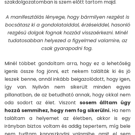
szakdolgozatomban is szem előtt tartom majd.
A manifesztálás lényege, hogy bármilyen rezgést is
bocsátasz ki a gondolataiddal, érzéseiddel, hasonló
rezgésű dolgok fognak hozzád visszaérkezni. Minél
tudatosabban helyezed a figyelmed valamire, az
csak gyarapodni fog.
Minél többet gondoltam arra, hogy ez a lehetőség
igenis össze fog jönni, ezt nekem találták ki és jó
leszek benne, annál inkább beigazolódott, hogy igen,
így van. Nyilván nem sikerült minden egyes
pillanatban, de az betudható annak, hogy okkal nem
oda sodort az élet. Viszont
sosem álltam úgy
hozzá semmihez, hogy nem fog sikerülni
.
Ha nem
találtam a helyemet az életben, akkor is egy
irányban biztos voltam és addig tepertem, míg bele
nem tudtam kapaszkodni valamibe, amit el sem