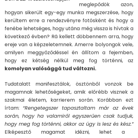
meglepődök azon,
hogyan sikerült egy-egy munka megszerzése, hogy
kerültem erre a rendezvényre fotósként és hogy a
fenébe lehetséges, hogy utána még vissza is hívtak a
következő évben? Rá kellett döbbennem arra, hogy
ereje van a képzeletemnek. Amerre bolyongok vele,
amilyen meggyőződéssel én állítom a fejemben,
hogy ez kétség nélkül meg fog történni, az
komolyan valósággá tud változni.
Tudatalatt manifesztálok, ösztönből vonzok be
magamnak lehetőségeket, amik előrébb visznek a
szakmai életem, karrierem során. Korábban ezt
írtam:
“Rengetegszer tapasztaltam már az évek
során, hogy ha valamiről egyszerűen csak tudjuk,
hogy meg fog történni, akkor az úgy is lesz és kész.”
Elképesztő magamat idézni, lehet a