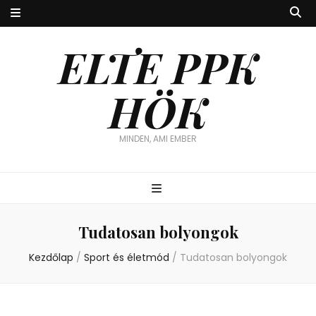
ELTE PPK
HÖK
MINDEN, AMI EMBER
Tudatosan bolyongok
Kezdőlap
/
Sport és életmód
/
Tudatosan bolyongok