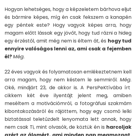
Hogyan lehetséges, hogy a képzeletem bárhova eljut
és bármire képes, míg én csak fekszem a kanapén
egy péntek este? Hogy vagyok képes arra, hogy
magam előtt lássak egy jövőt, hogy tud rázni a hideg
egy érzéstől, amit még nem is éltem át, és
hogy tud
ennyire valóságos lenni az, ami csak a fejemben
él?
Még.
22 éves vagyok és folyamatosan emlékeztetnem kell
arra magam, hogy nem késtem le semmiről.
Még.
Oké, mindjárt 23, de akkor is. A PersPeKtívába írt
cikkem két éve ilyentájt jelent meg, amiben
meséltem a motivációmról, a fotográfusi szakmám
kibontakozásáról és rájöttem, hogy egy csomó lelki
biztatással teletűzdelt lenyomata lett annak, hogy
nem csak Ti, mint olvasók, de köztük én is
harcoljak
azért az álomért, ami minden nap megmozgat.