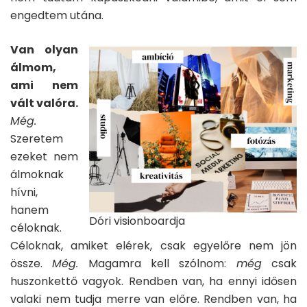
engedtem utána.
Van olyan
álmom,
ami nem
vált valóra.
Még.
Szeretem
ezeket nem
álmoknak
hívni,
hanem
Dóri visionboardja
céloknak.
Céloknak, amiket elérek, csak egyelőre nem jön
össze.
Még.
Magamra kell szólnom:
még
csak
huszonkettő vagyok. Rendben van, ha ennyi idősen
valaki nem tudja merre van előre. Rendben van, ha