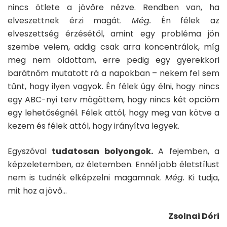
nincs ötlete a jövőre nézve. Rendben van, ha
elveszettnek érzi magát.
Még.
Én félek az
elveszettség érzésétől, amint egy probléma jön
szembe velem, addig csak arra koncentrálok, míg
meg nem oldottam, erre pedig egy gyerekkori
barátnőm mutatott rá a napokban – nekem fel sem
tűnt, hogy ilyen vagyok. Én félek úgy élni, hogy nincs
egy ABC-nyi terv mögöttem, hogy nincs két opcióm
egy lehetőségnél. Félek attól, hogy meg van kötve a
kezem és félek attól, hogy irányítva legyek.
Egyszóval
tudatosan bolyongok
.
A fejemben, a
képzeletemben, az életemben. Ennél jobb életstílust
nem is tudnék elképzelni magamnak.
Még.
Ki tudja,
mit hoz a jövő…
Zsolnai Dóri