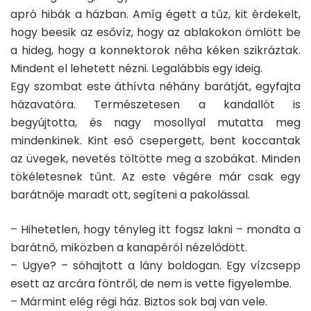
apró hibák a házban. Amíg égett a tűz, kit érdekelt,
hogy beesik az esővíz, hogy az ablakokon ömlött be
a hideg, hogy a konnektorok néha kéken szikráztak.
Mindent el lehetett nézni. Legalábbis egy ideig.
Egy szombat este áthívta néhány barátját, egyfajta
házavatóra. Természetesen a kandallót is
begyújtotta, és nagy mosollyal mutatta meg
mindenkinek. Kint eső csepergett, bent koccantak
az üvegek, nevetés töltötte meg a szobákat. Minden
tökéletesnek tűnt. Az este végére már csak egy
barátnője maradt ott, segíteni a pakolással.
– Hihetetlen, hogy tényleg itt fogsz lakni – mondta a
barátnő, miközben a kanapéról nézelődött.
– Ugye? – sóhajtott a lány boldogan. Egy vízcsepp
esett az arcára föntről, de nem is vette figyelembe.
– Mármint elég régi ház. Biztos sok baj van vele.