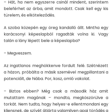
– Hát, ha nem egyszerre csinál mindent, szerintem
beleférhet az árba, amit mondott. Csak kell egy kis
türelem, és elköteleződés.
A szoba közepén egy öreg kandalló állt. Mintha egy
karácsonyi képeslapból ragadták volna ki. Vagy
talán a lány lépett bele a képeslapba?
– Megveszem.
Az ingatlanos meghökkenve fordult felé. Szétnézett
a házon, próbálta a másik szemével megpillantani a
potenciált, de hiába. Por, kosz, omló vakolat.
– Biztos ebben? Még csak a második ház amit
mutattam magának – mondta, megköszörülve a
torkát. Nem tudta, hogy helyes-e ellentmondani egy
kliensnek, de szívét átjárta valamilyen apai törődés a