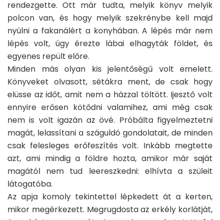
rendezgette. Ott már tudta, melyik könyv melyik
polcon van, és hogy melyik szekrénybe kell majd
nyúlni a fakanálért a konyhában. A lépés már nem
lépés volt, úgy érezte lábai elhagyták földet, és
egyenes repült előre.
Minden más olyan kis jelentőségű volt emelett.
Könyveket olvasott, sétákra ment, de csak hogy
elüsse az időt, amit nem a házzal töltött. Ijesztő volt
ennyire erősen kötődni valamihez, ami még csak
nem is volt igazán az övé. Próbálta figyelmeztetni
magát, lelassítani a száguldó gondolatait, de minden
csak felesleges erőfeszítés volt. Inkább megtette
azt, ami mindig a földre hozta, amikor már saját
magától nem tud leereszkedni: elhívta a szüleit
látogatóba.
Az apja komoly tekintettel lépkedett át a kerten,
mikor megérkezett. Megrugdosta az erkély korlátját,