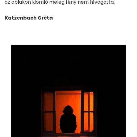
az ablakon kiömlő meleg fény nem hívogatta.
Katzenbach Gréta