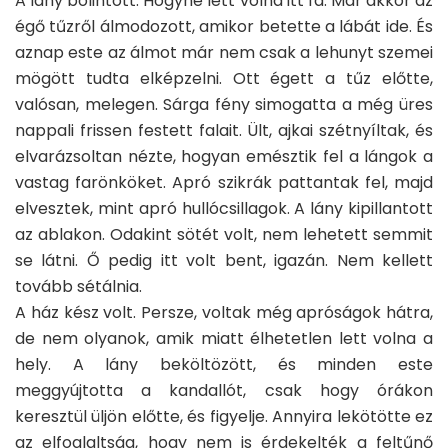
A lány bólintott. Hogyne lett volna itt fa. Már akkor az
égő tűzről álmodozott, amikor betette a lábát ide. És
aznap este az álmot már nem csak a lehunyt szemei
mögött tudta elképzelni. Ott égett a tűz előtte,
valósan, melegen. Sárga fény simogatta a még üres
nappali frissen festett falait. Ült, ajkai szétnyíltak, és
elvarázsoltan nézte, hogyan emésztik fel a lángok a
vastag farönköket. Apró szikrák pattantak fel, majd
elvesztek, mint apró hullócsillagok. A lány kipillantott
az ablakon. Odakint sötét volt, nem lehetett semmit
se látni. Ő pedig itt volt bent, igazán. Nem kellett
tovább sétálnia.
A ház kész volt. Persze, voltak még apróságok hátra,
de nem olyanok, amik miatt élhetetlen lett volna a
hely. A lány beköltözött, és minden este
meggyújtotta a kandallót, csak hogy órákon
keresztül üljön előtte, és figyelje. Annyira lekötötte ez
az elfoglaltság, hogy nem is érdekelték a feltűnő