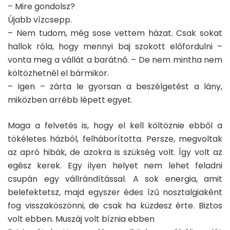
– Mire gondolsz?
Újabb vízcsepp.
– Nem tudom, még sose vettem házat. Csak sokat
hallok róla, hogy mennyi baj szokott előfordulni –
vonta meg a vállát a barátnő. – De nem mintha nem
költözhetnél el bármikor.
– Igen – zárta le gyorsan a beszélgetést a lány,
miközben arrébb lépett egyet.
Maga a felvetés is, hogy el kell költöznie ebből a
tökéletes házból, felháborította. Persze, megvoltak
az apró hibák, de azokra is szükség volt. Így volt az
egész kerek. Egy ilyen helyet nem lehet feladni
csupán egy vállrándítással. A sok energia, amit
belefektetsz, majd egyszer édes ízű nosztalgiaként
fog visszaköszönni, de csak ha küzdesz érte. Biztos
volt ebben. Muszáj volt bíznia ebben