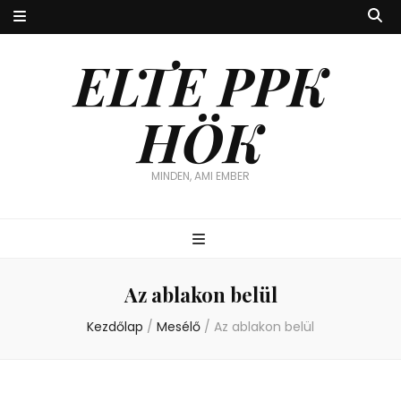
ELTE PPK
HÖK
MINDEN, AMI EMBER
Az ablakon belül
Kezdőlap
/
Mesélő
/
Az ablakon belül