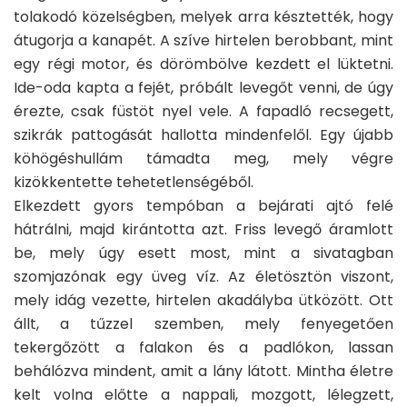
tolakodó közelségben, melyek arra késztették, hogy
átugorja a kanapét. A szíve hirtelen berobbant, mint
egy régi motor, és dörömbölve kezdett el lüktetni.
Ide-oda kapta a fejét, próbált levegőt venni, de úgy
érezte, csak füstöt nyel vele. A fapadló recsegett,
szikrák pattogását hallotta mindenfelől. Egy újabb
köhögéshullám támadta meg, mely végre
kizökkentette tehetetlenségéből.
Elkezdett gyors tempóban a bejárati ajtó felé
hátrálni, majd kirántotta azt. Friss levegő áramlott
be, mely úgy esett most, mint a sivatagban
szomjazónak egy üveg víz. Az életösztön viszont,
mely idág vezette, hirtelen akadályba ütközött. Ott
állt, a tűzzel szemben, mely fenyegetően
tekergőzött a falakon és a padlókon, lassan
behálózva mindent, amit a lány látott. Mintha életre
kelt volna előtte a nappali, mozgott, lélegzett,