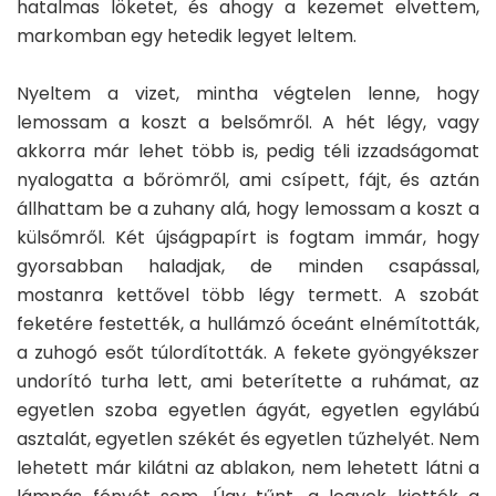
hatalmas löketet, és ahogy a kezemet elvettem,
markomban egy hetedik legyet leltem.
Nyeltem a vizet, mintha végtelen lenne, hogy
lemossam a koszt a belsőmről. A hét légy, vagy
akkorra már lehet több is, pedig téli izzadságomat
nyalogatta a bőrömről, ami csípett, fájt, és aztán
állhattam be a zuhany alá, hogy lemossam a koszt a
külsőmről. Két újságpapírt is fogtam immár, hogy
gyorsabban haladjak, de minden csapással,
mostanra kettővel több légy termett. A szobát
feketére festették, a hullámzó óceánt elnémították,
a zuhogó esőt túlordították. A fekete gyöngyékszer
undorító turha lett, ami beterítette a ruhámat, az
egyetlen szoba egyetlen ágyát, egyetlen egylábú
asztalát, egyetlen székét és egyetlen tűzhelyét. Nem
lehetett már kilátni az ablakon, nem lehetett látni a