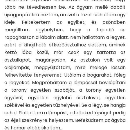
több ne tévedhessen be. Az ágyam mellé dobált
újságpapírokra néztem, amivel a tüzet csiholtam egy
ideje. Feltekertem az egyiket, és csöndben
megálltam egyhelyben, hogy a fapadló se
ropoghasson a lábaim alatt. Nem hallottam a legyet,
ezért a kihajtható étkezőasztalhoz siettem, aminek
kettő lába közül, már csak egy tartotta az
asztallapot, magányosan. Az asztalon volt egy
olajlámpás, meggyújtottam, mire melege lassan
felhevítette tenyeremet. Utálom a bogarakat, főleg
a legyeket. Megpróbáltam a lámpással bevilágítani
a torony egyetlen szobáját, a torony egyetlen
ágyával, egyetlen egylábú asztalával, egyetlen
székével és egyetlen tűzhelyével. Se a légy, se hangja
sehol. Eloltottam a lámpást, a feltekert újságot pedig
az éjjeli szekrényre helyeztem. Befeküdtem az ágyba
és hamar elbóbiskoltam…