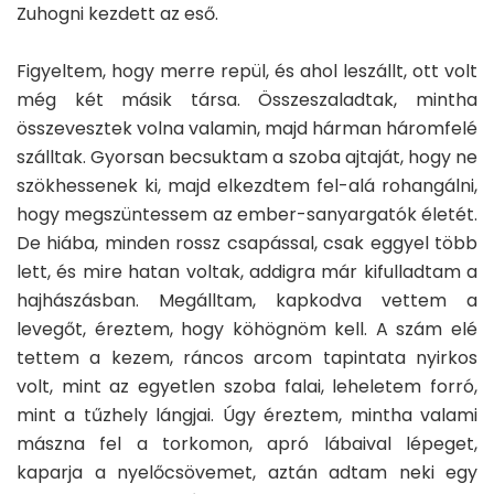
Zuhogni kezdett az eső.
Figyeltem, hogy merre repül, és ahol leszállt, ott volt
még két másik társa. Összeszaladtak, mintha
összevesztek volna valamin, majd hárman háromfelé
szálltak. Gyorsan becsuktam a szoba ajtaját, hogy ne
szökhessenek ki, majd elkezdtem fel-alá rohangálni,
hogy megszüntessem az ember-sanyargatók életét.
De hiába, minden rossz csapással, csak eggyel több
lett, és mire hatan voltak, addigra már kifulladtam a
hajhászásban. Megálltam, kapkodva vettem a
levegőt, éreztem, hogy köhögnöm kell. A szám elé
tettem a kezem, ráncos arcom tapintata nyirkos
volt, mint az egyetlen szoba falai, leheletem forró,
mint a tűzhely lángjai. Úgy éreztem, mintha valami
mászna fel a torkomon, apró lábaival lépeget,
kaparja a nyelőcsövemet, aztán adtam neki egy