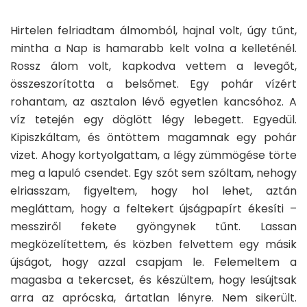
Hirtelen felriadtam álmomból, hajnal volt, úgy tűnt,
mintha a Nap is hamarabb kelt volna a kelleténél.
Rossz álom volt, kapkodva vettem a levegőt,
összeszorította a belsőmet. Egy pohár vízért
rohantam, az asztalon lévő egyetlen kancsóhoz. A
víz tetején egy döglött légy lebegett. Egyedül.
Kipiszkáltam, és öntöttem magamnak egy pohár
vizet. Ahogy kortyolgattam, a légy zümmögése törte
meg a lapuló csendet. Egy szót sem szóltam, nehogy
elriasszam, figyeltem, hogy hol lehet, aztán
megláttam, hogy a feltekert újságpapírt ékesíti –
messziről fekete gyöngynek tűnt. Lassan
megközelítettem, és közben felvettem egy másik
újságot, hogy azzal csapjam le. Felemeltem a
magasba a tekercset, és készültem, hogy lesújtsak
arra az aprócska, ártatlan lényre. Nem sikerült.