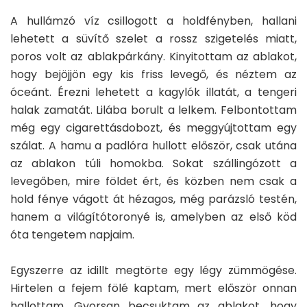
A hullámzó víz csillogott a holdfényben, hallani
lehetett a süvítő szelet a rossz szigetelés miatt,
poros volt az ablakpárkány. Kinyitottam az ablakot,
hogy bejöjjön egy kis friss levegő, és néztem az
óceánt. Érezni lehetett a kagylók illatát, a tengeri
halak zamatát. Lilába borult a lelkem. Felbontottam
még egy cigarettásdobozt, és meggyújtottam egy
szálat. A hamu a padlóra hullott először, csak utána
az ablakon túli homokba. Sokat szállingózott a
levegőben, mire földet ért, és közben nem csak a
hold fénye vágott át hézagos, még parázsló testén,
hanem a világítótoronyé is, amelyben az első köd
óta tengetem napjaim.
Egyszerre az idillt megtörte egy légy zümmögése.
Hirtelen a fejem fölé kaptam, mert először onnan
hallottam. Gyorsan becsuktam az ablakot, hogy