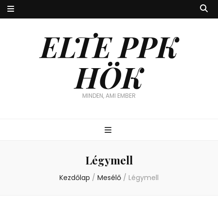
ELTE PPK
HÖK
MINDEN, AMI EMBER
Légymell
Kezdőlap
/
Mesélő
/
Légymell