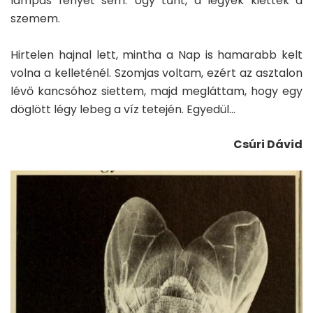
lámpás fényét sem. Úgy tűnt, a legyek kiették a
szemem.
Hirtelen hajnal lett, mintha a Nap is hamarabb kelt
volna a kelleténél. Szomjas voltam, ezért az asztalon
lévő kancsóhoz siettem, majd megláttam, hogy egy
döglött légy lebeg a víz tetején. Egyedül…
Csúri Dávid