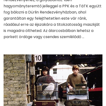
hagyományteremtő jelleggel a PPK és a TáTK együtt
fog bálozni a Dürlin Rendezvényházban, ahol
garantáltan egy felejthetetlen este vár ránk,
ráadásul erre az éjszakára a titokzatosság maszkját
is magadra öltheted. Az álarcosbálban lehetsz a
parkett ördöge vagy csendes szemlélődő …