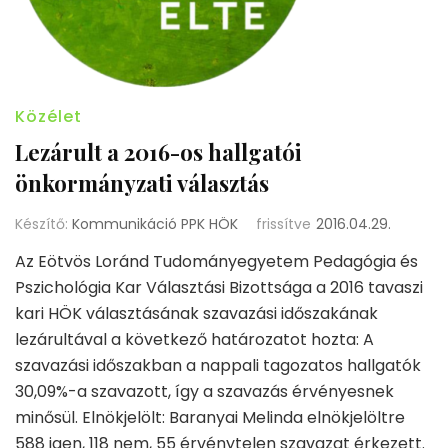
Közélet
Lezárult a 2016-os hallgatói
önkormányzati választás
Készítő:
Kommunikáció PPK HÖK
frissítve
2016.04.29.
Az Eötvös Loránd Tudományegyetem Pedagógia és
Pszichológia Kar Választási Bizottsága a 2016 tavaszi
kari HÖK választásának szavazási időszakának
lezárultával a következő határozatot hozta: A
szavazási időszakban a nappali tagozatos hallgatók
30,09%-a szavazott, így a szavazás érvényesnek
minősül. Elnökjelölt: Baranyai Melinda elnökjelöltre
588 igen, 118 nem, 55 érvénytelen szavazat érkezett.