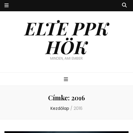
ELTE PPK
HÖK
MINDEN, AMI EMBER
Címke:
2016
Kezdőlap
/
2016