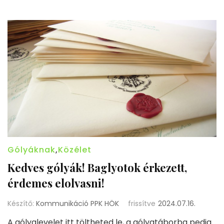
Gólyáknak
,
Közélet
Kedves gólyák! Baglyotok érkezett,
érdemes elolvasni!
Készítő:
Kommunikáció PPK HÖK
frissítve
2024.07.16.
A gólyalevelet itt töltheted le, a gólyatáborba pedig