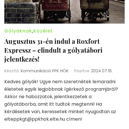
Gólyáknak
,
Közélet
Augusztus 31-én indul a Roxfort
Expressz – elindult a gólyatábori
jelentkezés!
Készítő:
Kommunikáció PPK HÖK
frissítve
2024.07.16.
Kedves gólyák! Ugye nem szeretnétek lemaradni
életetek egyik legjobbnak ígérkező programjáról?
Akkor ne habozzatok, jelentkezzetek a
gólyatáborba, amit itt tudtok megtenni! Ha
kérdésetek van, keressetek minket nyugodtan az
elteppkgt@ppkhok.elte.hu címen!