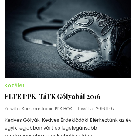
Közélet
ELTE PPK-TáTK Gólyabál 2016
Készítő:
Kommunikáció PPK HÖK
frissítve
2016.11.07.
Kedves Gólyák, Kedves Érdeklődök! Elérkeztünk az év
egyik legjobban várt és legelegánsabb
rendezvényéhez, a gólyabálhoz. Idén