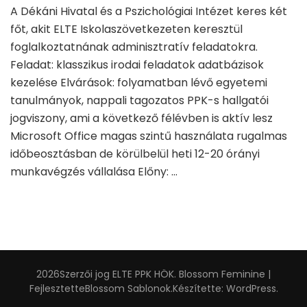
A Dékáni Hivatal és a Pszichológiai Intézet keres két
főt, akit ELTE Iskolaszövetkezeten keresztül
foglalkoztatnának adminisztratív feladatokra.
Feladat: klasszikus irodai feladatok adatbázisok
kezelése Elvárások: folyamatban lévő egyetemi
tanulmányok, nappali tagozatos PPK-s hallgatói
jogviszony, ami a következő félévben is aktív lesz
Microsoft Office magas szintű használata rugalmas
időbeosztásban de körülbelül heti 12-20 órányi
munkavégzés vállalása Előny: …
2026Szerzői jog
ELTE PPK HÖK
.
Blossom Feminine |
Fejlesztette
Blossom Sablonok
.Készítette:
WordPress
.