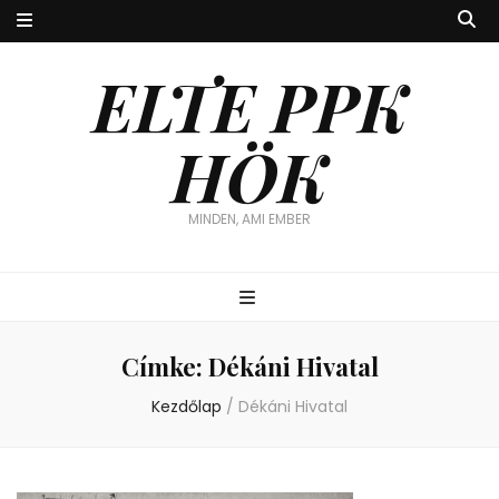
ELTE PPK
HÖK
MINDEN, AMI EMBER
Címke:
Dékáni Hivatal
Kezdőlap
/
Dékáni Hivatal