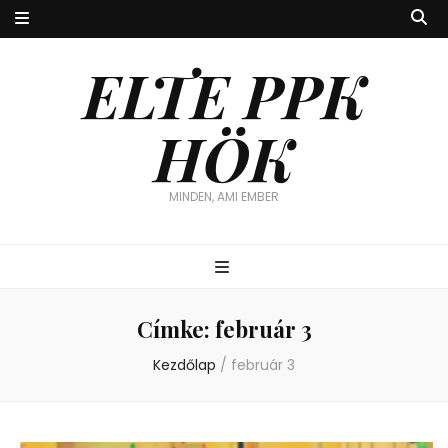
ELTE PPK
HÖK
MINDEN, AMI EMBER
Címke:
február 3
Kezdőlap
/
február 3