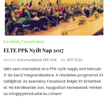
Közélet
,
Tanulmány
ELTE PPK Nyílt Nap 2017
Készítő:
Kommunikáció PPK HÖK
be
2017.01.23.
Idén sem maradhat el a PPK nyílt napja, ami február
3-án kerül megrendezésre. A részletes programot itt
találjátok: Az esemény Facebook linkjét itt érhetitek
el. Ha kérdésetek van, nyugodtan keressetek minket
az info@ppkhok.elte.hu címen!