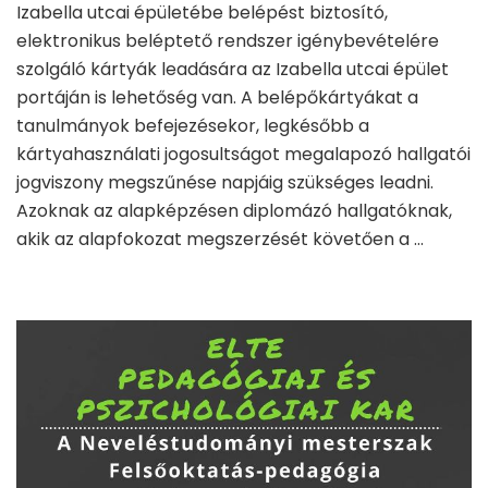
Izabella utcai épületébe belépést biztosító,
elektronikus beléptető rendszer igénybevételére
szolgáló kártyák leadására az Izabella utcai épület
portáján is lehetőség van. A belépőkártyákat a
tanulmányok befejezésekor, legkésőbb a
kártyahasználati jogosultságot megalapozó hallgatói
jogviszony megszűnése napjáig szükséges leadni.
Azoknak az alapképzésen diplomázó hallgatóknak,
akik az alapfokozat megszerzését követően a …