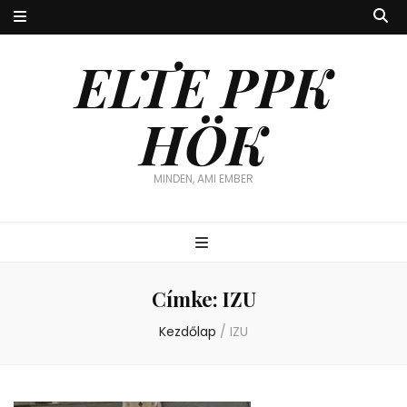
ELTE PPK
HÖK
MINDEN, AMI EMBER
Címke:
IZU
Kezdőlap
/
IZU