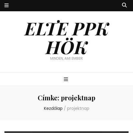
ELTE PPK
HÖK
MINDEN, AMI EMBER
Címke:
projektnap
Kezdőlap
/
projektnap