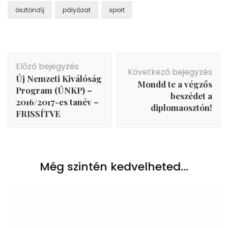
ösztöndíj
pályázat
sport
Bejegyzés
Előző bejegyzés
navigáció
Következő bejegyzés
Új Nemzeti Kiválóság
Mondd te a végzős
Program (ÚNKP) –
beszédet a
2016/2017-es tanév –
diplomaosztón!
FRISSÍTVE
Még szintén kedvelheted...