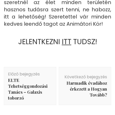
szeretnél az élet minden területén
hasznos tudásra szert tenni, ne habozz,
itt a lehetőség! Szeretettel vár minden
kedves leendő tagot az Animátori Kör!
JELENTKEZNI
ITT
TUDSZ!
Bejegyzés
Előző bejegyzés
navigáció
Következő bejegyzés
ELTE
Harmadik évadához
Tehetséggondozási
érkezett a Hogyan
Tanács – Galaxis
Tovább?
toborzó