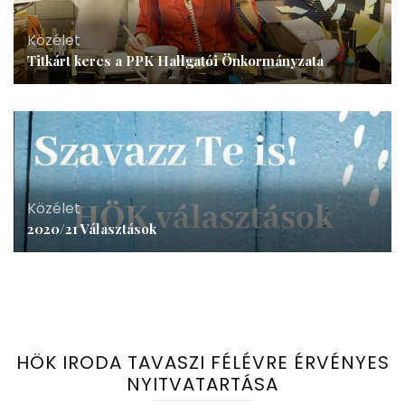
Közélet
Titkárt keres a PPK Hallgatói Önkormányzata
Közélet
2020/21 Választások
HÖK IRODA TAVASZI FÉLÉVRE ÉRVÉNYES
NYITVATARTÁSA