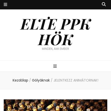
ELTE PPK
HÖK
MINDEN, AMI EMBER
Kezdőlap
/
Gólyáknak
/
JELENTKEZZ ANIMÁTORNAK!