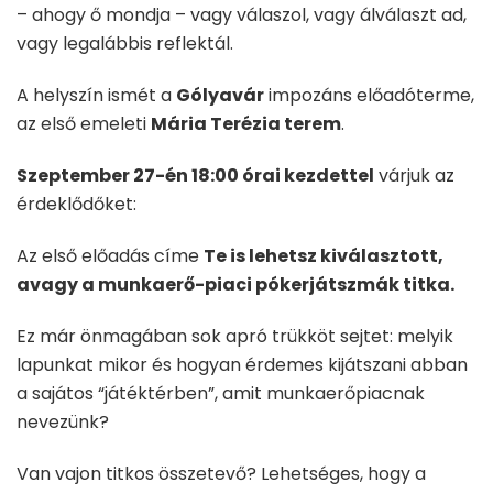
– ahogy ő mondja – vagy válaszol, vagy álválaszt ad,
vagy legalábbis reflektál.
A helyszín ismét a
Gólyavár
impozáns előadóterme,
az első emeleti
Mária Terézia terem
.
Szeptember 27-én 18:00 órai kezdettel
várjuk az
érdeklődőket:
Az első előadás címe
Te is lehetsz kiválasztott,
avagy a munkaerő-piaci pókerjátszmák titka.
Ez már önmagában sok apró trükköt sejtet: melyik
lapunkat mikor és hogyan érdemes kijátszani abban
a sajátos “játéktérben”, amit munkaerőpiacnak
nevezünk?
Van vajon titkos összetevő? Lehetséges, hogy a