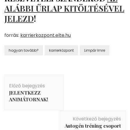
ALÁBBI ŰRLAP KITÖLTÉSÉVEL
JELEZD
!
forrás:
karrierkozpont.elte.hu
hogyan tovább?
karrierközpont
Limpár Imre
Bejegyzés
navigáció
Előző bejegyzés
JELENTKEZZ
ANIMÁTORNAK!
Következő bejegyzés
Autogén tréning csoport