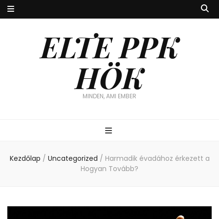
ELTE PPK
HÖK
MINDEN, AMI EMBER
Kezdőlap
/
Uncategorized
/
Harmadik évadához érkezett a
Hogyan Tovább?