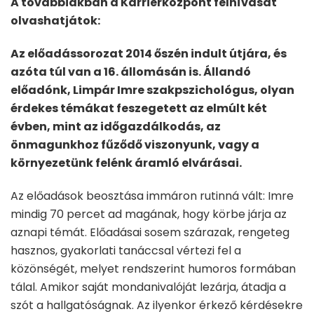
A továbbiakban a Karrierközpont felhívását
olvashatjátok:
Az előadássorozat 2014 őszén indult útjára, és
azóta túl van a 16. állomásán is. Állandó
előadónk, Limpár Imre szakpszichológus, olyan
érdekes témákat feszegetett az elmúlt két
évben, mint az időgazdálkodás, az
önmagunkhoz fűződő viszonyunk, vagy a
környezetünk felénk áramló elvárásai.
Az előadások beosztása immáron rutinná vált: Imre
mindig 70 percet ad magának, hogy körbe járja az
aznapi témát. Előadásai sosem szárazak, rengeteg
hasznos, gyakorlati tanáccsal vértezi fel a
közönségét, melyet rendszerint humoros formában
tálal. Amikor saját mondanivalóját lezárja, átadja a
szót a hallgatóságnak. Az ilyenkor érkező kérdésekre