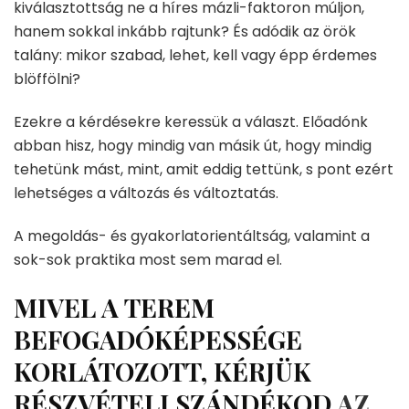
kiválasztottság ne a híres mázli-faktoron múljon,
hanem sokkal inkább rajtunk? És adódik az örök
talány: mikor szabad, lehet, kell vagy épp érdemes
blöffölni?
Ezekre a kérdésekre keressük a választ. Előadónk
abban hisz, hogy mindig van másik út, hogy mindig
tehetünk mást, mint, amit eddig tettünk, s pont ezért
lehetséges a változás és változtatás.
A megoldás- és gyakorlatorientáltság, valamint a
sok-sok praktika most sem marad el.
MIVEL A TEREM
BEFOGADÓKÉPESSÉGE
KORLÁTOZOTT, KÉRJÜK
RÉSZVÉTELI SZÁNDÉKOD
AZ