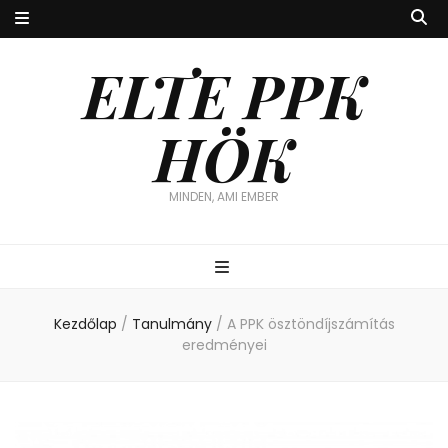
ELTE PPK
HÖK
MINDEN, AMI EMBER
Kezdőlap
/
Tanulmány
/
A PPK ösztöndíjszámítás
eredményei