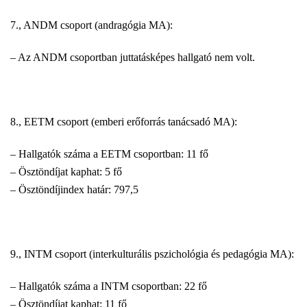
7., ANDM csoport (andragógia MA):
– Az ANDM csoportban juttatásképes hallgató nem volt.
8., EETM csoport (emberi erőforrás tanácsadó MA):
– Hallgatók száma a EETM csoportban: 11 fő
– Ösztöndíjat kaphat: 5 fő
– Ösztöndíjindex határ: 797,5
9., INTM csoport (interkulturális pszichológia és pedagógia MA):
– Hallgatók száma a INTM csoportban: 22 fő
– Ösztöndíjat kaphat: 11 fő