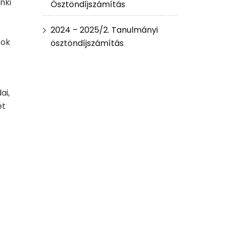
nki
Ösztöndíjszámítás
2024 – 2025/2. Tanulmányi
sok
ösztöndíjszámítás
ai,
et