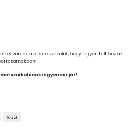
ttel várunk minden szurkolót, hogy legyen telt ház az
portcsarnokban!
inden szurkolónak ingyen sör jár!
futsal