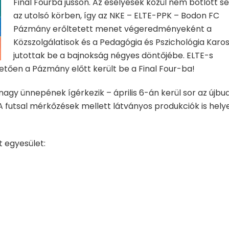
Final Fourba jusson. Az esélyesek közül nem botlott se
az utolsó körben, így az NKE – ELTE-PPK – Bodon FC
Pázmány erőltetett menet végeredményeként a
Közszolgálatisok és a Pedagógia és Pszichológia Karo
jutottak be a bajnokság négyes döntőjébe. ELTE-s
tően a Pázmány előtt került be a Final Four-ba!
agy ünnepének ígérkezik – április 6-án kerül sor az újbud
 A futsal mérkőzések mellett látványos produkciók is hely
 egyesület: