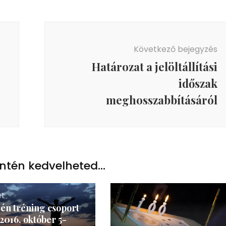
Következő bejegyzés
Határozat a jelöltállítási
időszak
meghosszabbításáról
ntén kedvelheted...
et
én tréning csoport
 2016. október 5­