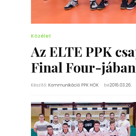
Közélet
Az ELTE PPK csap
Final Four-jában
Készítő:
Kommunikáció PPK HÖK
be
2016.03.26.