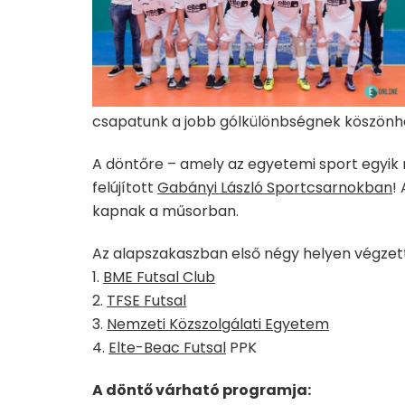
csapatunk a jobb gólkülönbségnek köszönhe
A döntőre – amely az egyetemi sport egyik n
felújított
Gabányi László Sportcsarnokban
!
kapnak a műsorban.
Az alapszakaszban első négy helyen végzett
1.
BME Futsal Club
2.
TFSE Futsal
3.
Nemzeti Közszolgálati Egyetem
4.
Elte-Beac Futsal
PPK
A döntő várható programja: