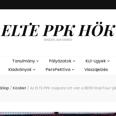
ELTE PPK HÖK
MINDEN, AMI EMBER
Tanulmány
Pályázatok
Kül-ügyek
Kiadványok
PersPeKtíva
Visszajelzés
dőlap
/
Közélet
/
Az ELTE PPK csapata ott van a BEFB Final Four-j