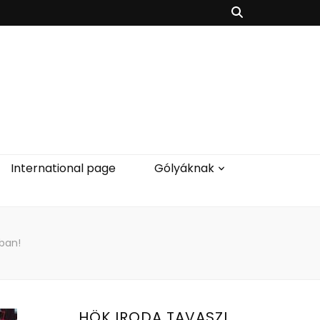
International page
Gólyáknak
ában!
HÖK IRODA TAVASZI