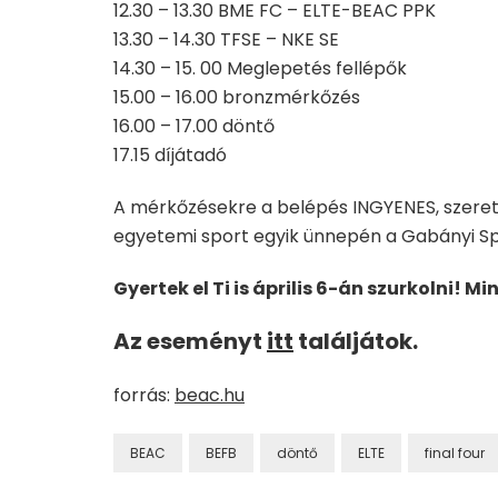
12.30 – 13.30 BME FC – ELTE-B
EAC PPK
13.30 – 14.30 TFSE – NKE SE
14.30 – 15. 00 Meglepetés fellépők
15.00 – 16.00 bronzmérkőzés
16.00 – 17.00 döntő
17.15 díjátadó
A mérkőzésekre a belépés INGYENES, szerete
egyetemi sport egyik ünnepén a Gabányi S
Gyertek el Ti is április 6-án szurkolni! M
Az eseményt
itt
találjátok.
forrás:
beac.hu
BEAC
BEFB
döntő
ELTE
final four