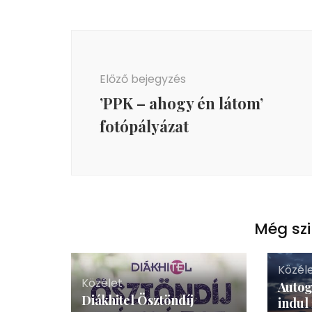
Bejegyzés
navigáció
Előző bejegyzés
’PPK – ahogy én látom’
fotópályázat
Még szi
Közél
Közélet
Autog
Diákhitel Ösztöndíj
indul